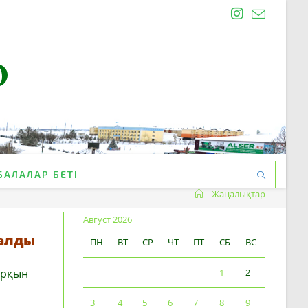
O
БАЛАЛАР БЕТІ
Жаңалықтар
Август 2026
 алды
ПН
ВТ
СР
ЧТ
ПТ
СБ
ВС
арқын
1
2
3
4
5
6
7
8
9