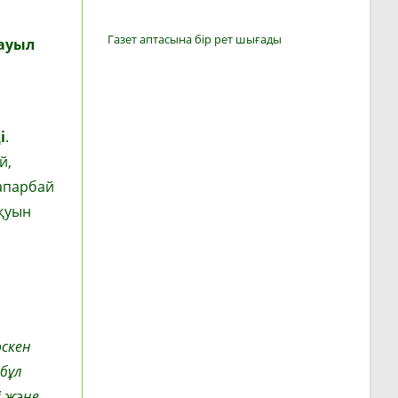
Газет аптасына бір рет шығады
ауыл
і
.
й,
Сапарбай
қуын
өскен
бұл
і және