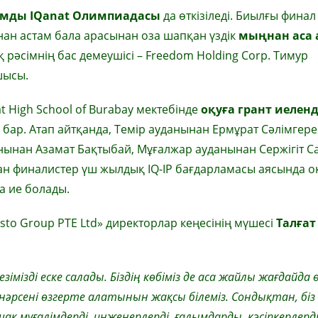
ымды
IQanat
Олимпиадасы
да өткізіледі. Биылғы финал
ңнан астам бала арасынан оза шапқан үздік
мыңнан аса 
 рәсімнің бас демеушісі – Freedom Holding Corp. Тимур
шысы.
t High School of Burabay мектебінде
оқуға грант иеленд
ар. Атап айтқанда, Темір ауданынан Ермұрат Сәлімгере
нынан Азамат Бақтыбай, Мұғалжар ауданынан Сержігіт 
ан финалистер үш жылдық IQ-IP бағдарламасы аясында о
а ие болады.
to Group PTE Ltd» директорлар кеңесінің мүшесі
Талғат
зімізді еске салады. Біздің көбіміз де аса жайлы жағдайда 
әрсені өзгерте алатынын жақсы білеміз. Сондықтан, біз 
қ мұғалімдерді, инженерлерді, ғалымдарды, кәсіпкерлерд