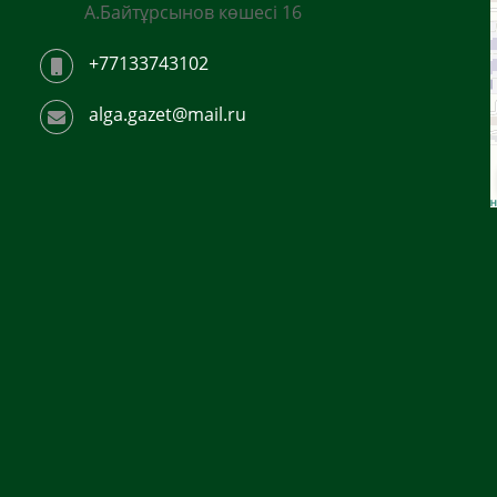
А.Байтұрсынов көшесі 16
+77133743102
alga.gazet@mail.ru