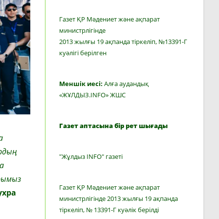
Газет ҚР Мәдениет және ақпарат
министрлігінде
2013 жылғы 19 ақпанда тіркеліп, №13391-Г
куәлігі берілген
Меншік иесі:
Алға аудандық
«ЖҰЛДЫЗ.INFO» ЖШС
Газет аптасына бір рет шығады
а
ардың
"Жұлдыз INFO" газеті
а
арымыз
Газет ҚР Мәдениет және ақпарат
ухра
министрлігінде 2013 жылғы 19 ақпанда
тіркеліп, № 13391-Г куәлік берілді