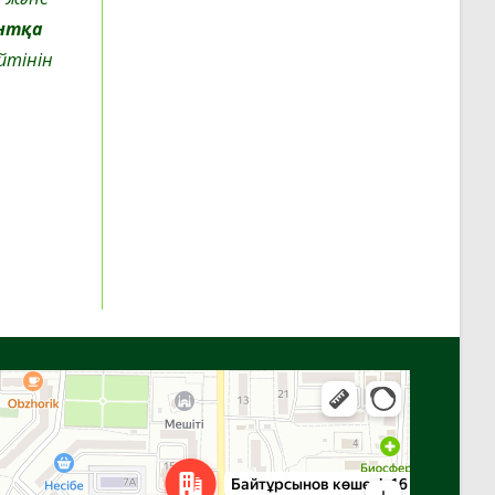
антқа
йтінін
Алға
Яндекс Карталар — көлік, навигация, орындарды іздеу