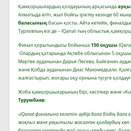
Қамқоршылардың қолдауының арқасында
ауқ
Алматыда өтіп, жыл бойғы іріктеу кезінде 60 мы
баласының
басын қосты. Айта кетейік, финалдық
Турловтың өзі де – IQanat-тың облыстық қамқор
Финал қорытындысы бойынша
150 оқушы
IQana
Олардың қатарында Ақтөбе облысынан 5 оқушы б
Мәртөк ауданынан Дарья Лесева, Байғанин ауда
және Қобда ауданынан Диас Махомедқали. Қалғ
жалғастырып, жоғары оқу орнына түсуге қолдауғ
Жоба қамқоршыларының бірі, кәсіпкер және «Kus
Турумбаев
:
«IQanat финалына келетін әрбір бала біздің бала ке
жоқпыз және уақытылы жасалған қолдаудың көп н
балаларға қарағанда жай оқушыларды емес, болаша