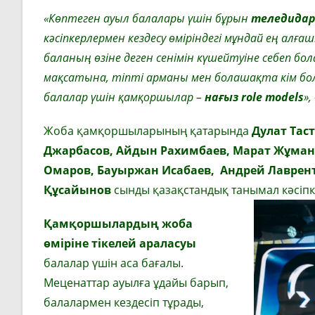
«Көптеген ауыл балалары үшін бұрын
теледидар
кәсіпкерлермен кездесу өміріндегі мұндай ең алғаш
баланың өзіне деген сенімін күшейтуіне себеп бо
мақсатына, тіпті арманы мен болашақта кім болғ
балалар үшін қамқоршылар –
нағыз role models
»,
Жоба қамқоршыларының қатарында
Дулат Таст
Джарбасов, Айдын Рахимбаев, Марат Жұман,
Омаров, Бауыржан Исабаев, Андрей Лаврент
Құсайынов
сынды қазақстандық танымал кәсіпк
Қамқоршылардың жоба
өміріне тікелей араласуы
балалар үшін аса бағалы.
Меценаттар ауылға ұдайы барып,
балалармен кездесіп тұрады,