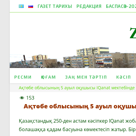
Skip
ГАЗЕТ ТАРИХЫ
РЕДАКЦИЯ
БАСПАСӨЗ-20
to
content
РЕСМИ
ҚОҒАМ
ЗАҢ МЕН ТӘРТІП
КӘСІП
Ақтөбе облысының 5 ауыл оқушысы IQanat мектебінде 
153
Ақтөбе облысының 5 ауыл оқушыс
Қазақстандық 250-ден астам кәсіпкер IQanat ж
болашаққа қадам басуына көмектесіп жатыр. Бір