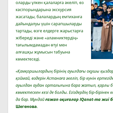
оларды үлкен қалаларға әкеліп, өз
кәсіпорындарына экскурсия
жасатады, балалардың емтиханға
дайындалуы үшін сарапшыларды
тартады, өзге елдерге жарыстарға
жібереді және «аламниктердің»
тағылымдамадан өтуі мен
алғашқы жұмысын табуына
көмектеседі.
«Қамқоршылардың бірінің ауылдағы оқушы қыздар
қоймай, өздерін Астанаға әкеліп, бір күнін ерте
ауылдан аудан орталығына бара жатып, қарлы б
көмектескен кезі де болды. Егіздердің бір-бірін
да бар. Мұндай
ғажап оқиғалар IQanat-та жиі 
Шегенова
.