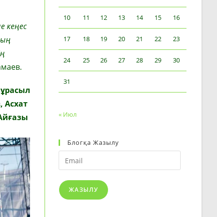
10
11
12
13
14
15
16
е кеңес
ның
17
18
19
20
21
22
23
ің
24
25
26
27
28
29
30
амаев.
31
Нұрасыл
, Асхат
« Июл
 Айғазы
Блогқа Жазылу
Email
ЖАЗЫЛУ