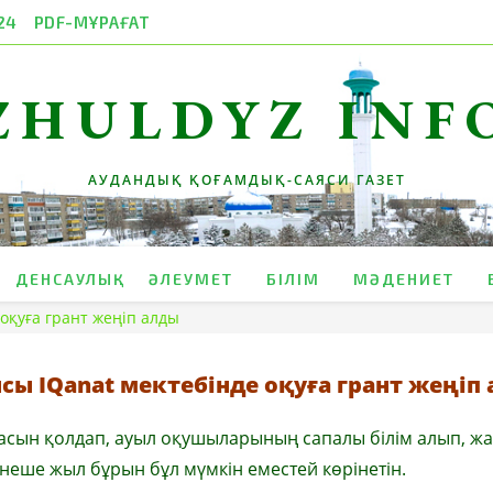
24
PDF-МҰРАҒАТ
ZHULDYZ INF
АУДАНДЫҚ ҚОҒАМДЫҚ-САЯСИ ГАЗЕТ
ДЕНСАУЛЫҚ
ӘЛЕУМЕТ
БІЛІМ
МӘДЕНИЕТ
оқуға грант жеңіп алды
ы IQanat мектебінде оқуға грант жеңіп
обасын қолдап, ауыл оқушыларының сапалы білім алып, ж
неше жыл бұрын бұл мүмкін еместей көрінетін.