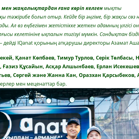
 мен жаңалықтардан ғана көріп келген
мықты
қы тәжірибе болып отыр. Кейде бір әңгіме, бір жақсы сөз н
лады. Ал өз еңбегімен жетістікке жеткен адамның үлгісі о
ысы келетініне ықпалын тигізуі мүмкін. Сондықтан бізд
– дейді IQanat қорының атқарушы директоры Азамат Аш
екей, Қанат Көпбаев, Тимур Турлов, Серік Төлбасы, 
 Ғазиз Құсайын, Асқар Алшынбаев, Ерлан Исекешев
ьев, Сергей және Жанна Кан, Оразхан Қарсыбеков,
ерлер мен меценаттар бар.