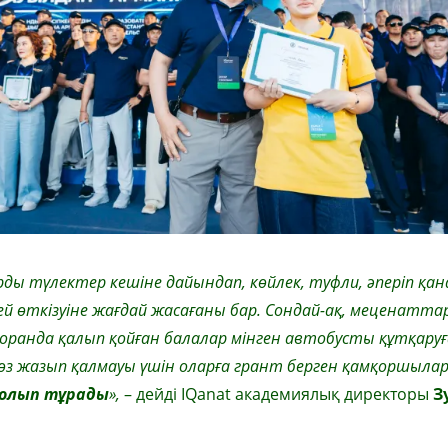
ды түлектер кешіне дайындап, көйлек, туфли, әперіп қан
гідей өткізуіне жағдай жасағаны бар. Сондай-ақ, меценатт
оранда қалып қойған балалар мінген автобусты құтқаруғ
ен көз жазып қалмауы үшін оларға грант берген қамқоршыл
болып тұрады
»,
– дейді IQanat академиялық директоры
З