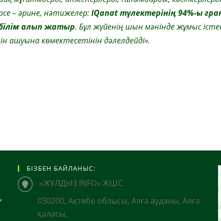
рсе – әрине, нәтижелер:
IQanat түлектерінің 94%-ы гр
е білім алып жатыр
. Бұл жүйенің шын мәнінде жұмыс істе
н ашуына көмектесетінін дәлелдейді».
БІЗБЕН БАЙЛАНЫС:
«ЖҰЛДЫЗ INFO» ЖШС
,
030200, Ақтөбе облысы, Алға ауданы, Алға
қаласы,