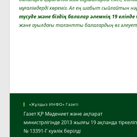
мұғалімдерді көреміз. Ал ең шабыт сыйлайтын нә
түсуде және біздің балалар әлемнің 19 елінд
және ауылдағы талантты балалардың өз әлеуеті
«Жұлдыз ИНФО» Газеті
Газет ҚР Мәдениет және ақпарат
министрлігінде 2013 жылғы 19 ақпанда тіркеліп
№ 13391-Г куәлік берілді