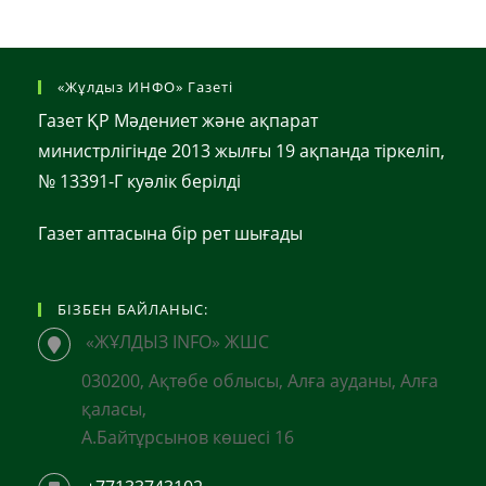
«Жұлдыз ИНФО» Газеті
Газет ҚР Мәдениет және ақпарат
министрлігінде 2013 жылғы 19 ақпанда тіркеліп,
№ 13391-Г куәлік берілді
Газет аптасына бір рет шығады
БІЗБЕН БАЙЛАНЫС:
«ЖҰЛДЫЗ INFO» ЖШС
030200, Ақтөбе облысы, Алға ауданы, Алға
қаласы,
А.Байтұрсынов көшесі 16