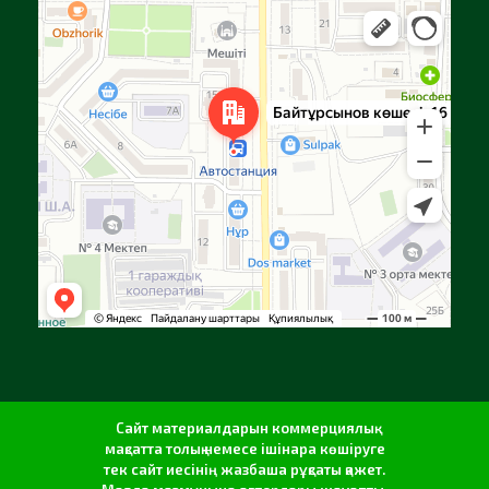
Алға
Яндекс Карталар — көлік, навигация, орындарды іздеу
Сайт материалдарын коммерциялық
мақсатта толық немесе ішінара көшіруге
тек сайт иесінің жазбаша рұқсаты қажет.