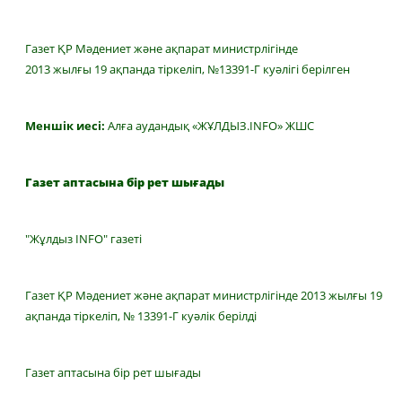
Газет ҚР Мәдениет және ақпарат министрлігінде
2013 жылғы 19 ақпанда тіркеліп, №13391-Г куәлігі берілген
Меншік иесі:
Алға аудандық «ЖҰЛДЫЗ.INFO» ЖШС
Газет аптасына бір рет шығады
"Жұлдыз INFO" газеті
Газет ҚР Мәдениет және ақпарат министрлігінде 2013 жылғы 19
ақпанда тіркеліп, № 13391-Г куәлік берілді
Газет аптасына бір рет шығады