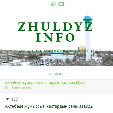
Skip
to
content
ZHULDYZ
INFO
АУДАНДЫҚ ҚОҒАМДЫҚ-САЯСИ ГАЗЕТ
MENU
Ақтөбеде жұмыссыз жастардың саны азайды
Жаңалықтар
157
Ақтөбеде
жұмыссыз
жастардың
саны
азайды