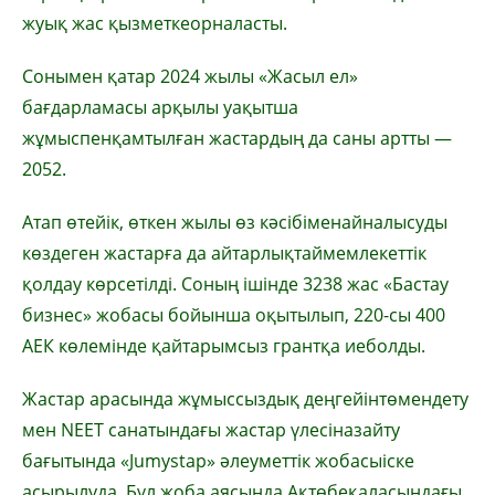
жуық
жас
қызметке
орналасты
.
Сонымен
қатар
2024
жылы
«
Жасыл
ел»
бағдарламасы
арқылы
уақытша
жұмыспен
қамтылған
жастардың
да саны
артты
—
2052.
Атап
өтейік
,
өткен
жылы
өз
кәсібімен
айналысуды
көздеген
жастарға
да
айтарлықтай
мемлекеттік
қолдау
көрсетілді
.
Соның
ішінде
3238
жас
«
Бастау
бизнес»
жобасы
бойынша
оқытылып
, 220-сы 400
АЕК
көлемінде
қайтарымсыз
грантқа
ие
болды
.
Жастар
арасында
жұмыссыздық
деңгейін
төмендету
мен NEET
санатындағы
жастар
үлесін
азайту
бағытында
«
Jumystap
»
әлеуметтік
жобасы
іске
асырылуда
.
Бұл
жоба
аясында
Ақтөбе
қаласындағы