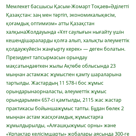
Мемлекет
басшысы
Қасым-Жомарт
Тоқаев
«
Әділетті
Қазақстан
:
заң
мен
тәртіп
,
экономикалық
өсім
,
қоғамдық
оптимизм»
атты
Қазақстан
халқына
Жолдауында
«
Ұлт
саулығын
нығайту
үшін
кешенді
шараларды
қолға
алып
,
халықты
әлеуметтік
қолдау
жүйесін
жаңғырту
керек
» —
деген
болатын
.
Президент
тапсырмасын
орындау
мақсатында
өткен
жылы
Ақтөбе
облысында
23
мыңнан
астам
жас
жұмыспен
қамту
шараларына
тартылды
.
Жастардың
11 578-і бос
жұмыс
орындарына
орналасты
,
әлеуметтік
жұмыс
орындарымен
657-сі
қамтылды
, 2115
жас
жастар
практикасы
бойынша
жұмыс
тапты
.
Бұдан
бөлек
2
мыңнан
астам
жас
қоғамдық
жұмыстарға
жұмылдырылды
, «
Алғашқы
жұмыс
орны
»
және
«
Ұрпақтар
келісімшарты
»
жобалары
аясында
300-ге