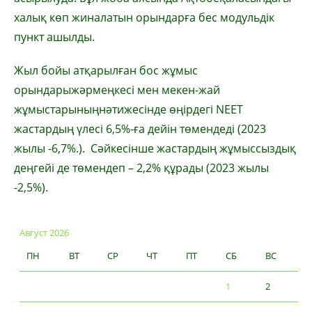
халық
көп
жиналатын
орындарға
бес
модульдік
пункт
ашылды
.
Жыл
бойы
атқарылған
бос
жұмыс
орындары
жәрмеңкесі
мен
мекен-жай
жұмыстарының
нәтижесінде
өңірдегі
NEET
жастардың
үлесі
6,5%-
ға
дейін
төмендеді
(2023
жылы
-6,7%.).
Сәйкесінше
жастардың
жұмыссыздық
деңгейі
де
төмендеп
– 2,2%
құрады
(2023
жылы
-2,5%).
Август 2026
ПН
ВТ
СР
ЧТ
ПТ
СБ
ВС
1
2