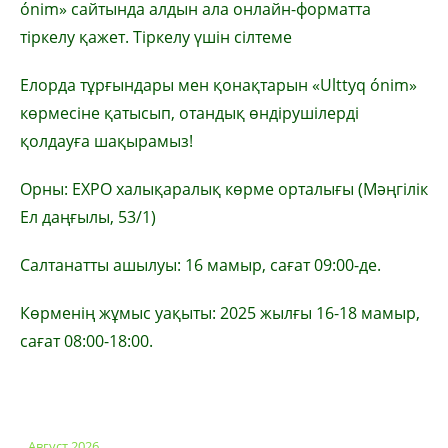
ónim» сайтында алдын ала онлайн-форматта
тіркелу қажет. Тіркелу үшін сілтеме
Елорда тұрғындары мен қонақтарын «Ulttyq ónim»
көрмесіне қатысып, отандық өндірушілерді
қолдауға шақырамыз!
Орны: EXPO халықаралық көрме орталығы (Мәңгілік
Ел даңғылы, 53/1)
Салтанатты ашылуы: 16 мамыр, сағат 09:00-де.
Көрменің жұмыс уақыты: 2025 жылғы 16-18 мамыр,
сағат 08:00-18:00.
Август 2026