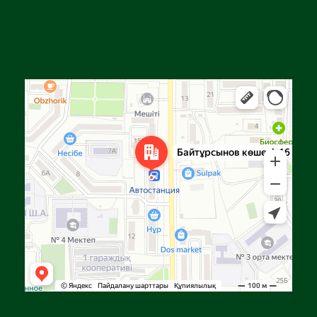
Алға
Яндекс Карталар — көлік, навигация, орындарды іздеу