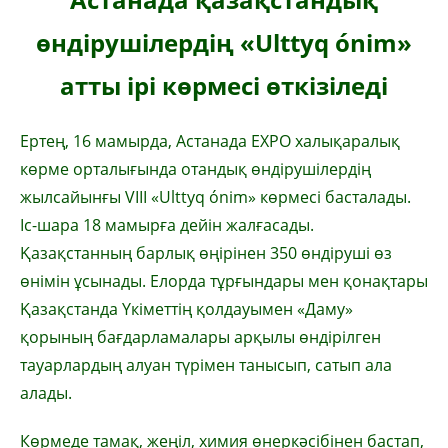
өндірушілердің «Ulttyq ónim»
атты ірі көрмесі өткізіледі
Ертең, 16 мамырда, Астанада EXPO халықаралық
көрме орталығында отандық өндірушілердің
жылсайынғы VIII «Ulttyq ónim» көрмесі басталады.
Іс-шара 18 мамырға дейін жалғасады.
Қазақстанның барлық өңірінен 350 өндіруші өз
өнімін ұсынады. Елорда тұрғындары мен қонақтары
Қазақстанда Үкіметтің қолдауымен «Даму»
қорының бағдарламалары арқылы өндірілген
тауарлардың алуан түрімен танысып, сатып ала
алады.
Көрмеде тамақ, жеңіл, химия өнеркәсібінен бастап,