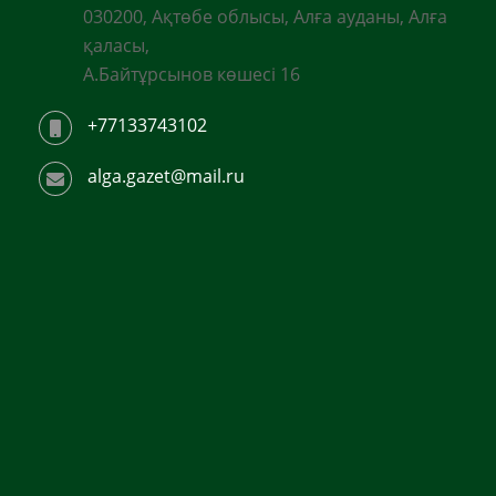
030200, Ақтөбе облысы, Алға ауданы, Алға
қаласы,
А.Байтұрсынов көшесі 16
+77133743102
alga.gazet@mail.ru