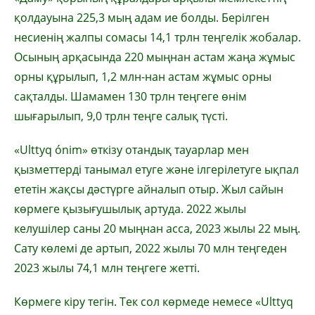
қолдауына 225,3 мың адам ие болды. Берілген
несиенің жалпы сомасы 14,1 трлн теңгелік жобалар.
Осының арқасында 220 мыңнан астам жаңа жұмыс
орны құрылып, 1,2 млн-нан астам жұмыс орны
сақталды. Шамамен 130 трлн теңгеге өнім
шығарылып, 9,0 трлн теңге салық түсті.
«Ulttyq ónim» өткізу отандық тауарлар мен
қызметтерді танымал етуге және ілгерілетуге ықпал
ететін жақсы дәстүрге айналып отыр. Жыл сайын
көрмеге қызығушылық артуда. 2022 жылы
келушілер саны 20 мыңнан асса, 2023 жылы 22 мың.
Сату көлемі де артып, 2022 жылы 70 млн теңгеден
2023 жылы 74,1 млн теңгеге жетті.
Көрмеге кіру тегін. Тек сол көрмеде немесе «Ulttyq