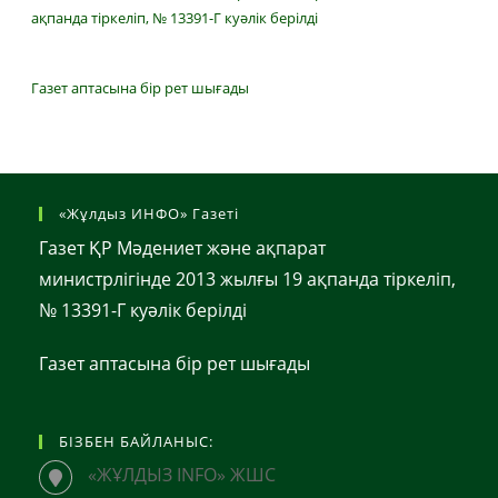
ақпанда тіркеліп, № 13391-Г куәлік берілді
Газет аптасына бір рет шығады
«Жұлдыз ИНФО» Газеті
Газет ҚР Мәдениет және ақпарат
министрлігінде 2013 жылғы 19 ақпанда тіркеліп,
№ 13391-Г куәлік берілді
Газет аптасына бір рет шығады
БІЗБЕН БАЙЛАНЫС:
«ЖҰЛДЫЗ INFO» ЖШС