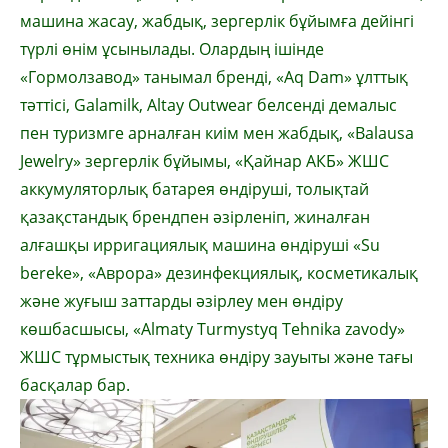
машина жасау, жабдық, зергерлік бұйымға дейінгі
түрлі өнім ұсынылады. Олардың ішінде
«Гормолзавод» танымал бренді, «Аq Dam» ұлттық
тәттісі, Galamilk, Altay Outwear белсенді демалыс
пен туризмге арналған киім мен жабдық, «Balausa
Jewelry» зергерлік бұйымы, «Қайнар АКБ» ЖШС
аккумуляторлық батарея өндіруші, толықтай
қазақстандық брендпен әзірленіп, жиналған
алғашқы ирригациялық машина өндіруші «Su
bereke», «Аврора» дезинфекциялық, косметикалық
және жуғыш заттарды әзірлеу мен өндіру
көшбасшысы, «Almaty Turmystyq Tehnika zavody»
ЖШС тұрмыстық техника өндіру зауыты және тағы
басқалар бар.