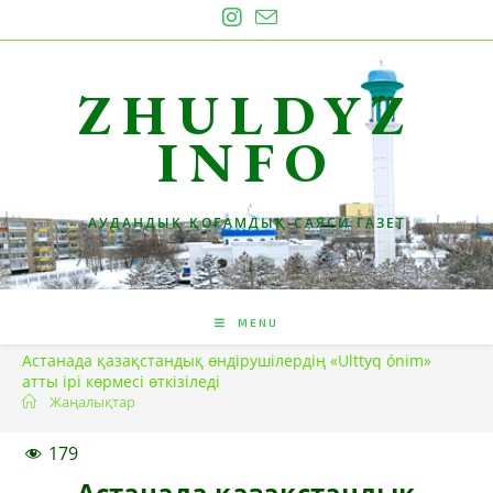
Skip
to
content
ZHULDYZ
INFO
АУДАНДЫҚ ҚОҒАМДЫҚ-САЯСИ ГАЗЕТ
MENU
Астанада қазақстандық өндірушілердің «Ulttyq ónim»
атты ірі көрмесі өткізіледі
Жаңалықтар
179
Астанада қазақстандық