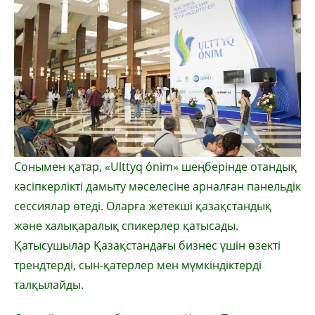
Сонымен қатар, «Ulttyq ónim» шеңберінде отандық
кәсіпкерлікті дамыту мәселесіне арналған панельдік
сессиялар өтеді. Оларға жетекші қазақстандық
және халықаралық спикерлер қатысады.
Қатысушылар Қазақстандағы бизнес үшін өзекті
трендтерді, сын-қатерлер мен мүмкіндіктерді
талқылайды.