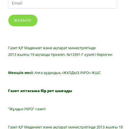
Email
ЖАЗЫЛУ
Газет ҚР Мәдениет және ақпарат министрлігінде
2013 жылғы 19 ақпанда тіркеліп, №13391-Г куәлігі берілген
Меншік иесі:
Алға аудандық «ЖҰЛДЫЗ.INFO» ЖШС
Газет аптасына бір рет шығады
"Жұлдыз INFO" газеті
Газет ҚР Мәдениет және ақпарат министрлігінде 2013 жылғы 19