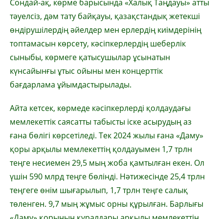
Сондай-ақ, көрме барысында «Халық Таңдауы» атты
тәуелсіз, дәм тату байқауы, қазақстандық жетекші
өндірушілердің әйелдер мен ерлердің киімдерінің
топтамасын көрсету, кәсіпкерлердің шеберлік
сыныбы, көрмеге қатысушылар ұсынатын
күнсайынғы ұтыс ойыны мен концерттік
бағдарлама ұйымдастырылады.
Айта кетсек, көрмеде кәсіпкерлерді қолдаудағы
мемлекеттік саясатты табысты іске асырудың аз
ғана бөлігі көрсетіледі. Тек 2024 жылы ғана «Даму»
қоры арқылы мемлекеттің қолдауымен 1,7 трлн
теңге несиемен 29,5 мың жоба қамтылған екен. Ол
үшін 590 млрд теңге бөлінді. Нәтижесінде 25,4 трлн
теңгеге өнім шығарылып, 1,7 трлн теңге салық
төленген. 9,7 мың жұмыс орны құрылған. Барлығы
«Даму» қорының құралдары арқылы мемлекеттің