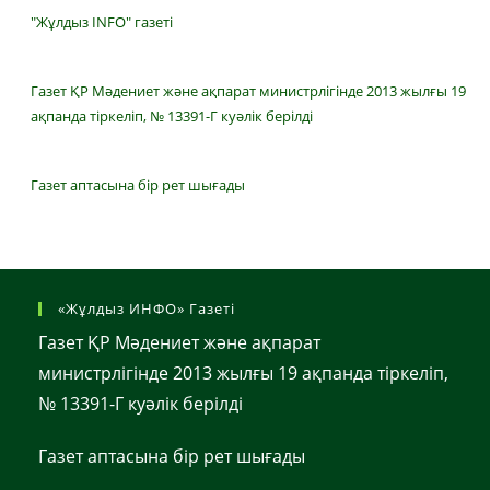
"Жұлдыз INFO" газеті
Газет ҚР Мәдениет және ақпарат министрлігінде 2013 жылғы 19
ақпанда тіркеліп, № 13391-Г куәлік берілді
Газет аптасына бір рет шығады
«Жұлдыз ИНФО» Газеті
Газет ҚР Мәдениет және ақпарат
министрлігінде 2013 жылғы 19 ақпанда тіркеліп,
№ 13391-Г куәлік берілді
Газет аптасына бір рет шығады