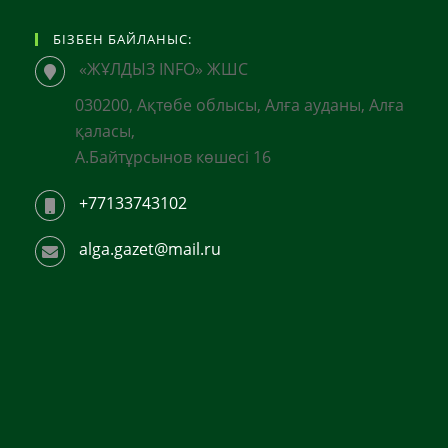
БІЗБЕН БАЙЛАНЫС:
«ЖҰЛДЫЗ INFO» ЖШС
030200, Ақтөбе облысы, Алға ауданы, Алға
қаласы,
А.Байтұрсынов көшесі 16
+77133743102
alga.gazet@mail.ru