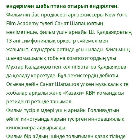
әндерімен шабыттана отырып өндірілген.
Фильмнің бас продюсері әрі режиссеры New York
Film Academy түлегі Санат Шапашовтың
мәліметінше, фильм үшін арнайы Ш. Қалдаяқовтың
13 әні симфониялық оркестр сүйемелімен
жазылып, саундтрек ретінде ұсынылады. Фильмнің
шығармашылық тобына композитордың ұлы
Мұхтар Қалдаяқов пен келіні Ботагөз Қалдаяқова
да қолдау көрсетуде. Бұл режиссердің дебюты.
Осыған дейін Санат Шапашов үлкен музыкалық тв
жобалар арқылы және «Казахи» КВН командасы
резиденті ретінде танымал.
Фильм түсірілімдері үшін арнайы Голливудтың
әйгілі кинотуындыларын түсірген инновациялық
кинокамера алдырылды.
Фильм бір айдың ішінде толығымен қазақ тілінде