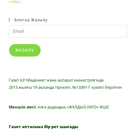
« Июл
Блогқа Жазылу
Email
ЖАЗЫЛУ
Газет ҚР Мәдениет және ақпарат министрлігінде
2013 жылғы 19 ақпанда тіркеліп, №13391-Г куәлігі берілген
Меншік иесі:
Алға аудандық «ЖҰЛДЫЗ.INFO» ЖШС
Газет аптасына бір рет шығады