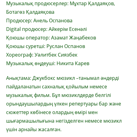
Музыкалық продюсерлер: Мұхтар Қалдаяқов,
Ботагөз Қалдаяқова
Продюсер: Анель Оспанова
Digital продюсер: Айкерім Есенәлі
Қоюшы оператор: Азамат Жаңабеков
Қоюшы суретші: Руслан Оспанов
Хореограф: Уәлитбек Сиязбек
Музыкалық өңдеуші: Никита Карев
Анықтама: Джукбокс мюзикл –танымал әндерді
пайдаланатын сахналық қойылым немесе
музыкалық фильм. Бұл мюзиклдерде белгілі
орындаушылардың үлкен репертуары бар және
сюжеттер көбінесе олардың өмірі мен
шығармашылығына негізделген немесе мюзикл
үшін арнайы жасалған.