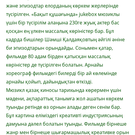
және эпизодтар елорданың көркем жерлерінде
түсірілген. «Бақыт құшағында» jukebox мюзиклы
үшін бір түсірілім алаңына 230ге жуық актер бас
қосқан ең үлкен массалық көріністер бар. Бұл
кадрда бишілер Шәмші Қалдаяқовтың әйгілі әніне
би эпизодтарын орындайды. Сонымен қатар,
фильмде 80 адам бірден қатысқан массалық
көріністер де түсірілген болатын. Арнайы
хореограф фильмдегі билерді бір ай көлемінде
арнайы қойып, дайындықтан өткізді.
Мюзикл қазақ киносы тарихында көрермен үшін
мәдени, ақпараттық танымға жол ашатын көркем
туынды ретінде өз орнын алады деген сенім бар.
Бұл картина еліміздегі креативті индустриясының
дамуына дәлел болатын туынды. Фильмде бірнеше
жанр мен бірнеше шығармашылық креативке орын