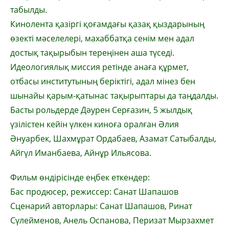
табылды.
Кинолента қазіргі қоғамдағы қазақ қыздарының
өзекті мәселелері, махаббатқа сенім мен адал
достық тақырыбын тереңінен аша түседі.
Идеологиялық миссия ретінде анаға құрмет,
отбасы институтының беріктігі, адал мінез бен
шынайы қарым-қатынас тақырыптары да таңдалды.
Басты рольдерде Дәурен Серғазин, 5 жылдық
үзілістен кейін үлкен киноға оралған Әлия
Әнуарбек, Шахмұрат Ордабаев, Азамат Сатыбалды,
Айгүл Иманбаева, Айнұр Ильясова.
Фильм өндірісінде еңбек еткендер:
Бас продюсер, режиссер: Санат Шапашов
Сценарий авторлары: Санат Шапашов, Ринат
Сүлейменов, Анель Оспанова, Перизат Мырзахмет