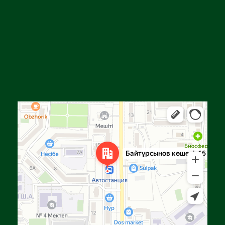
Алға
Яндекс Карталар — көлік, навигация, орындарды іздеу