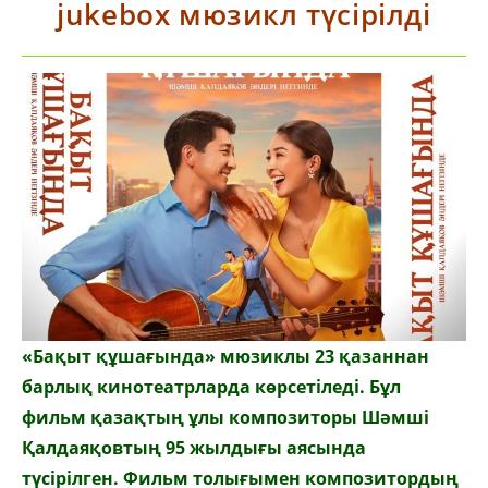
jukebox мюзикл түсірілді
«Бақыт құшағында» мюзиклы 23 қазаннан
барлық кинотеатрларда көрсетіледі. Бұл
фильм қазақтың ұлы композиторы Шәмші
Қалдаяқовтың 95 жылдығы аясында
түсірілген. Фильм толығымен композитордың