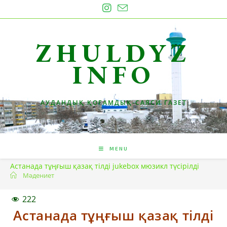
Skip
to
content
ZHULDYZ
INFO
АУДАНДЫҚ ҚОҒАМДЫҚ-САЯСИ ГАЗЕТ
MENU
Астанада тұңғыш қазақ тілді jukebox мюзикл түсірілді
Мәдениет
222
Астанада тұңғыш қазақ тілді