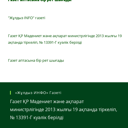
"Жұлдыз INFO" газеті
Газет ҚР Мәдениет және ақпарат министрлігінде 2013 жылғы 19
ақпанда тіркеліп, № 13391-Г куәлік берілді
Газет аптасына бір рет шығады
«Жұлдыз ИНФО» Газеті
Газет ҚР Мәдениет және ақпарат
министрлігінде 2013 жылғы 19 ақпанда тіркеліп,
№ 13391-Г куәлік берілді