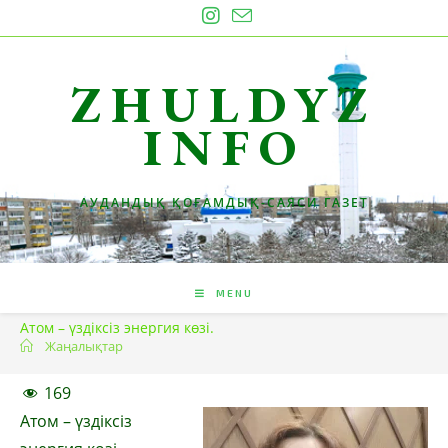
Skip
to
content
ZHULDYZ
INFO
АУДАНДЫҚ ҚОҒАМДЫҚ-САЯСИ ГАЗЕТ
MENU
Атом – үздіксіз энергия көзі.
Жаңалықтар
169
Атом – үздіксіз