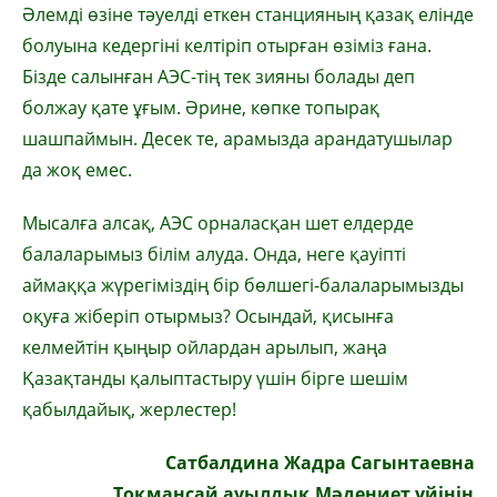
Әлемді өзіне тәуелді еткен станцияның қазақ елінде
болуына кедергіні келтіріп отырған өзіміз ғана.
Бізде салынған АЭС-тің тек зияны болады деп
болжау қате ұғым. Әрине, көпке топырақ
шашпаймын. Десек те, арамызда арандатушылар
да жоқ емес.
Мысалға алсақ, АЭС орналасқан шет елдерде
балаларымыз білім алуда. Онда, неге қауіпті
аймаққа жүрегіміздің бір бөлшегі-балаларымызды
оқуға жіберіп отырмыз? Осындай, қисынға
келмейтін қыңыр ойлардан арылып, жаңа
Қазақтанды қалыптастыру үшін бірге шешім
қабылдайық, жерлестер!
Сатбалдина Жадра Сагынтаевна
Тоқмансай ауылдық Мәдениет үйінің