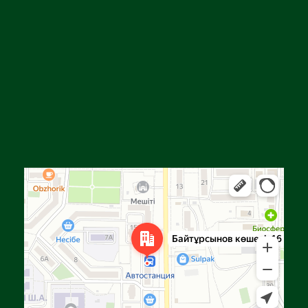
Алға
Яндекс Карталар — көлік, навигация, орындарды іздеу