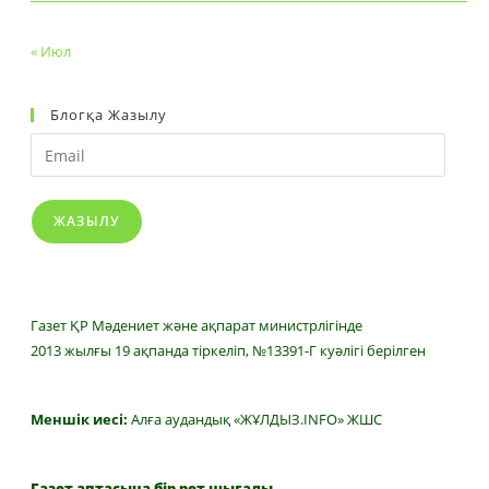
« Июл
Блогқа Жазылу
Email
ЖАЗЫЛУ
Газет ҚР Мәдениет және ақпарат министрлігінде
2013 жылғы 19 ақпанда тіркеліп, №13391-Г куәлігі берілген
Меншік иесі:
Алға аудандық «ЖҰЛДЫЗ.INFO» ЖШС
Газет аптасына бір рет шығады