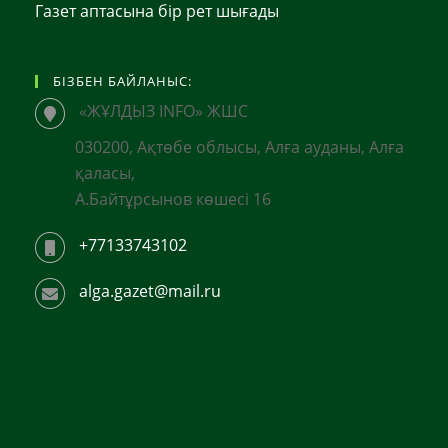
Газет аптасына бір рет шығады
БІЗБЕН БАЙЛАНЫС:
«ЖҰЛДЫЗ INFO» ЖШС
030200, Ақтөбе облысы, Алға ауданы, Алға
қаласы,
А.Байтұрсынов көшесі 16
+77133743102
alga.gazet@mail.ru