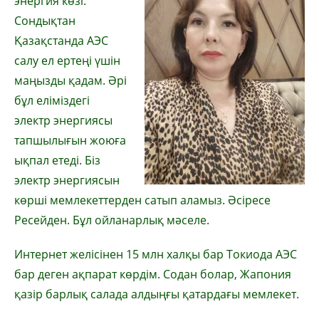
энергия көзі.
Сондықтан
Қазақстанда АЭС
салу ел ертеңі үшін
маңызды қадам. Әрі
бұл еліміздегі
электр энергиясы
тапшылығын жоюға
ықпал етеді. Біз
электр энергиясын
көрші мемлекеттерден сатып аламыз. Әсіресе
Ресейден. Бұл ойланарлық мәселе.
Интернет желісінен 15 млн халқы бар Токиода АЭС
бар деген ақпарат көрдім. Содан болар, Жапония
қазір барлық салада алдыңғы қатардағы мемлекет.