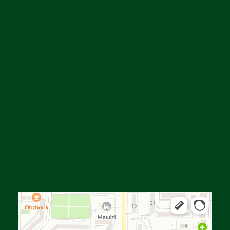
Алға
Яндекс Карталар — көлік, навигация, орындарды іздеу