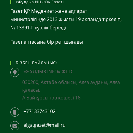
«Жұлдыз ИНФО» Газеті
Газет ҚР Мәдениет және ақпарат
министрлігінде 2013 жылғы 19 ақпанда тіркеліп,
№ 13391-Г куәлік берілді
Газет аптасына бір рет шығады
БІЗБЕН БАЙЛАНЫС:
«ЖҰЛДЫЗ INFO» ЖШС
030200, Ақтөбе облысы, Алға ауданы, Алға
қаласы,
А.Байтұрсынов көшесі 16
+77133743102
alga.gazet@mail.ru