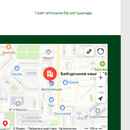
Газет аптасына бір рет шығады
Алға
Яндекс Карталар — көлік, навигация, орындарды іздеу