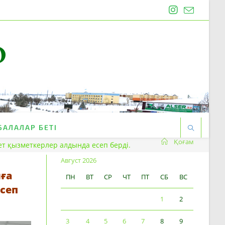
O
БАЛАЛАР БЕТІ
Қоғам
 қызметкерлер алдында есеп берді.
Август 2026
ға
ПН
ВТ
СР
ЧТ
ПТ
СБ
ВС
сеп
1
2
3
4
5
6
7
8
9