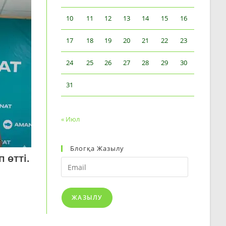
10
11
12
13
14
15
16
17
18
19
20
21
22
23
24
25
26
27
28
29
30
31
« Июл
Блогқа Жазылу
 өтті.
Email
ЖАЗЫЛУ