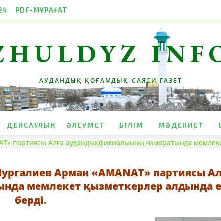
24
PDF-МҰРАҒАТ
ZHULDYZ INF
АУДАНДЫҚ ҚОҒАМДЫҚ-САЯСИ ГАЗЕТ
ДЕНСАУЛЫҚ
ӘЛЕУМЕТ
БІЛІМ
МӘДЕНИЕТ
AT» партиясы Алға аудандықфилиалының ғимаратында мемлекет
Нургалиев Арман «AMANAT» партиясы Ал
нда мемлекет қызметкерлер алдында е
берді.