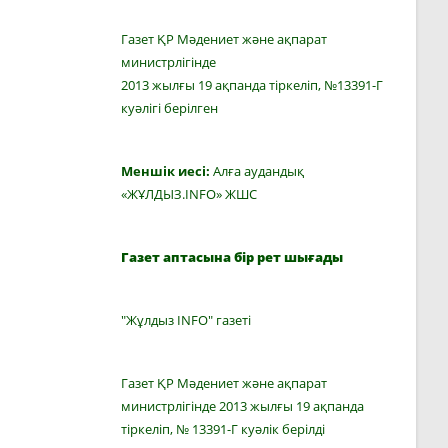
Газет ҚР Мәдениет және ақпарат
министрлігінде
2013 жылғы 19 ақпанда тіркеліп, №13391-Г
куәлігі берілген
Меншік иесі:
Алға аудандық
«ЖҰЛДЫЗ.INFO» ЖШС
Газет аптасына бір рет шығады
"Жұлдыз INFO" газеті
Газет ҚР Мәдениет және ақпарат
министрлігінде 2013 жылғы 19 ақпанда
тіркеліп, № 13391-Г куәлік берілді