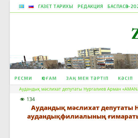
Skip
ГАЗЕТ ТАРИХЫ
РЕДАКЦИЯ
БАСПАСӨЗ-20
to
content
РЕСМИ
ҚОҒАМ
ЗАҢ МЕН ТӘРТІП
КӘСІП
Аудандық мәслихат депутаты Нургалиев Арман «AMAN
134
Аудандық мәслихат депутаты 
аудандықфилиалының ғимараты