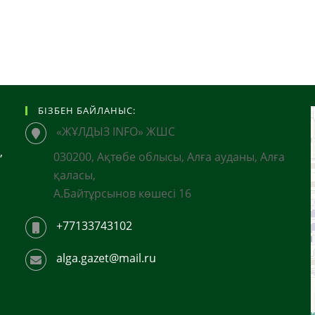
БІЗБЕН БАЙЛАНЫС:
«ЖҰЛДЫЗ INFO» ЖШС
,
030200, Ақтөбе облысы, Алға ауданы, Алға
қаласы,
А.Байтұрсынов көшесі 16
+77133743102
alga.gazet@mail.ru