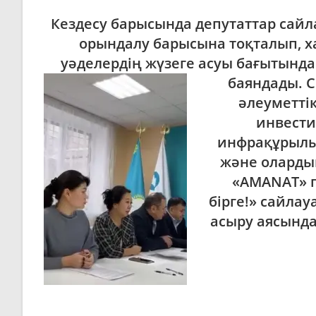
Кездесу барысында депутаттар сай
орындалу барысына тоқталып, х
уәделердің жүзеге асуы бағытынд
баяндады. 
әлеуметті
инвести
инфрақұрылы
және оларды
«AMANAT» 
бірге!» сайла
асыру аясында