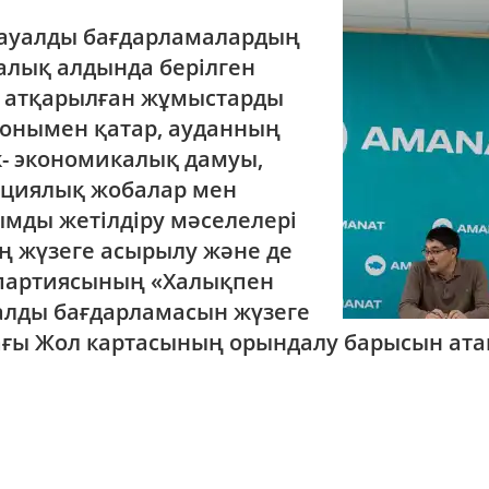
лауалды бағдарламалардың
алық алдында берілген
а атқарылған
жұмыстарды
Сонымен қатар, ауданның
к- экономикалық дамуы,
циялық жобалар мен
мды жетілдіру мәселелері
ң жүзеге асырылу және де
партиясының «Халықпен
уалды бағдарламасын жүзеге
ғы Жол картасының орындалу барысын атап