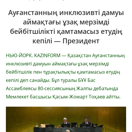
Ауғанстанның инклюзивті дамуы
аймақтағы ұзақ мерзімді
бейбітшілікті қамтамасыз етудің
кепілі — Президент
НЬЮ-ЙОРК. KAZINFORM — Қазақстан Ауғанстанның
инклюзивті дамуын аймақтағы ұзақ мерзімді
бейбітшілік пен тұрақтылықты қамтамасыз етудің
кепілі деп санайды. Бұл туралы БҰҰ Бас
Ассамблеясы 80-сессиясының Жалпы дебатында
Мемлекет басшысы Қасым-Жомарт Тоқаев айтты.