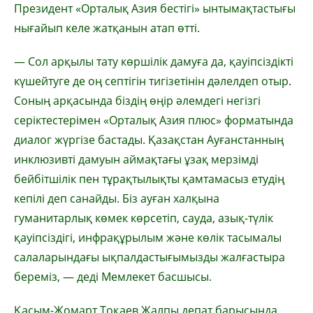
Президент «Орталық Азия бестігі» ынтымақтастығы
нығайып келе жатқанын атап өтті.
— Сол арқылы тату көршілік дамуға да, қауіпсіздікті
күшейтуге де оң септігін тигізетінін дәлелдеп отыр.
Соның арқасында біздің өңір әлемдегі негізгі
серіктестерімен «Орталық Азия плюс» форматында
диалог жүргізе бастады. Қазақстан Ауғанстанның
инклюзивті дамуын аймақтағы ұзақ мерзімді
бейбітшілік пен тұрақтылықты қамтамасыз етудің
кепілі деп санайды. Біз ауған халқына
гуманитарлық көмек көрсетіп, сауда, азық-түлік
қауіпсіздігі, инфрақұрылым және көлік тасымалы
салаларындағы ықпалдастығымызды жалғастыра
береміз, — деді Мемлекет басшысы.
Қасым-Жомарт Тоқаев Жалпы депат барысында