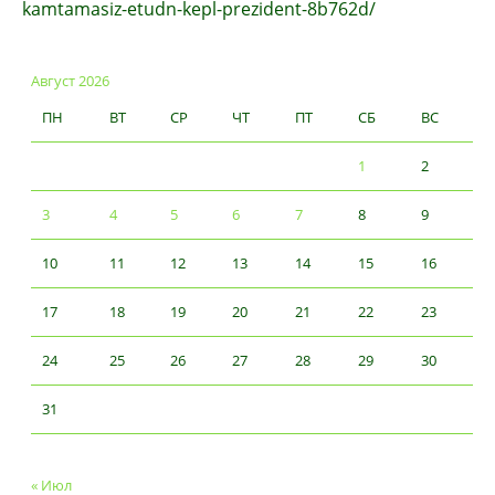
kamtamasiz-etudn-kepl-prezident-8b762d/
Август 2026
ПН
ВТ
СР
ЧТ
ПТ
СБ
ВС
1
2
3
4
5
6
7
8
9
10
11
12
13
14
15
16
17
18
19
20
21
22
23
24
25
26
27
28
29
30
31
« Июл