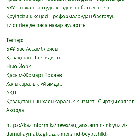
БҰҰ-ны жаңғыртуды көздейтін батыл әрекет
Қауіпсіздік кеңесін реформалаудан басталуы
тиістігіне де баса назар аудартты.
Тегтер:
БҰҰ Бас Ассамблеясы
Қазақстан Президенті
Нью-Йорк
Қасым-Жомарт Тоқаев
Халықаралық ұйымдар
АҚШ
Қазақстанның халықаралық қызметі. Сыртқы саясат
Ақорда
https://kaz.inform.kz/news/auganstannin-inklyuzivt-
damui-aymaktagi-uzak-merzmd-beybtshlkt-