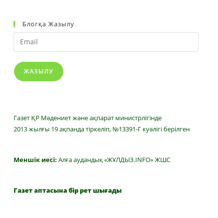
Блогқа Жазылу
Email
ЖАЗЫЛУ
Газет ҚР Мәдениет және ақпарат министрлігінде
2013 жылғы 19 ақпанда тіркеліп, №13391-Г куәлігі берілген
Меншік иесі:
Алға аудандық «ЖҰЛДЫЗ.INFO» ЖШС
Газет аптасына бір рет шығады