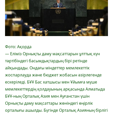
Фото: Ақорда
— Еліміз Орнықты даму мақсаттарын ұлттық күн
тәртібіндегі басымдықтардың бірі ретінде
айқындады. Ондағы міндеттер мемлекеттік
жоспарлауда және бюджет жобасын әзірлегенде
ескеріледі. БҰҰ Бас хатшысы мен Ұйымға мүше
мемлекеттердің қолдауының арқасында Алматыда
БҰҰ-ның Орталық Азия мен Ауғанстан үшін
Орнықты даму мақсаттары жөніндегі өңірлік
орталығы ашылды. Бүгінде Орталық Азияның бірлігі