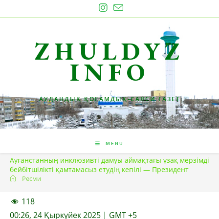
Skip
to
content
ZHULDYZ
INFO
АУДАНДЫҚ ҚОҒАМДЫҚ-САЯСИ ГАЗЕТ
MENU
Ауғанстанның инклюзивті дамуы аймақтағы ұзақ мерзімді
бейбітшілікті қамтамасыз етудің кепілі — Президент
Ресми
118
00:26, 24 Қыркүйек 2025 | GMT +5