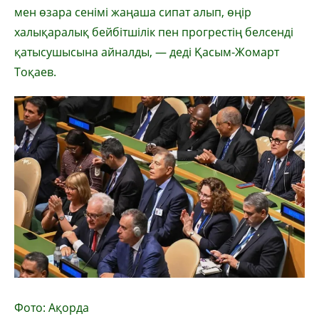
мен өзара сенімі жаңаша сипат алып, өңір
халықаралық бейбітшілік пен прогрестің белсенді
қатысушысына айналды, — деді Қасым-Жомарт
Тоқаев.
Фото: Ақорда