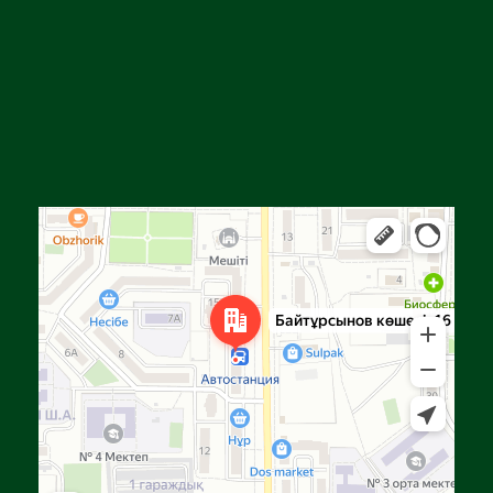
Алға
Яндекс Карталар — көлік, навигация, орындарды іздеу