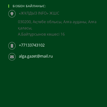
БІЗБЕН БАЙЛАНЫС:
«ЖҰЛДЫЗ INFO» ЖШС
030200, Ақтөбе облысы, Алға ауданы, Алға
қаласы,
А.Байтұрсынов көшесі 16
+77133743102
alga.gazet@mail.ru