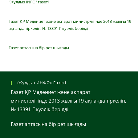
"Жұлдыз INFO" газеті
Газет ҚР Мәдениет және ақпарат министрлігінде 2013 жылғы 19
ақпанда тіркеліп, № 13391-Г куәлік берілді
Газет аптасына бір рет шығады
«Жұлдыз ИНФО» Газеті
Газет ҚР Мәдениет және ақпарат
министрлігінде 2013 жылғы 19 ақпанда тіркеліп,
№ 13391-Г куәлік берілді
Газет аптасына бір рет шығады