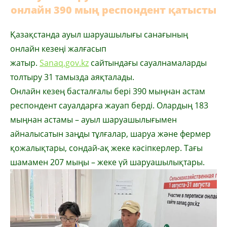
онлайн 390 мың респондент қатысты
Қазақстанда ауыл шаруашылығы санағының
онлайн кезеңі жалғасып
жатыр.
Sanaq.gov.kz
сайтындағы сауалнамаларды
толтыру 31 тамызда аяқталады.
Онлайн кезең басталғалы бері 390 мыңнан астам
респондент сауалдарға жауап берді. Олардың 183
мыңнан астамы – ауыл шаруашылығымен
айналысатын заңды тұлғалар, шаруа және фермер
қожалықтары, сондай-ақ жеке кәсіпкерлер. Тағы
шамамен 207 мыңы – жеке үй шаруашылықтары.