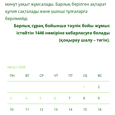
минут уақыт жұмсалады. Барлық берілген ақпарат
құпия сақталады және үшінші тұлғаларға
берілмейді.
Барлық сұрақ бойынша тәулік бойы жұмыс
істейтін 1446 нөміріне хабарласуға болады
(қоңырау шалу – тегін).
Август 2026
ПН
ВТ
СР
ЧТ
ПТ
СБ
ВС
1
2
3
4
5
6
7
8
9
10
11
12
13
14
15
16