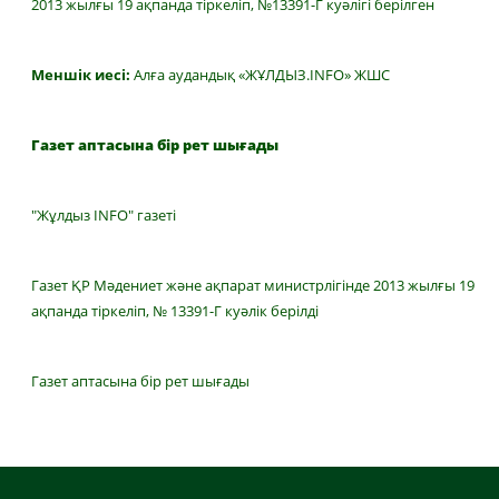
2013 жылғы 19 ақпанда тіркеліп, №13391-Г куәлігі берілген
Меншік иесі:
Алға аудандық «ЖҰЛДЫЗ.INFO» ЖШС
Газет аптасына бір рет шығады
"Жұлдыз INFO" газеті
Газет ҚР Мәдениет және ақпарат министрлігінде 2013 жылғы 19
ақпанда тіркеліп, № 13391-Г куәлік берілді
Газет аптасына бір рет шығады