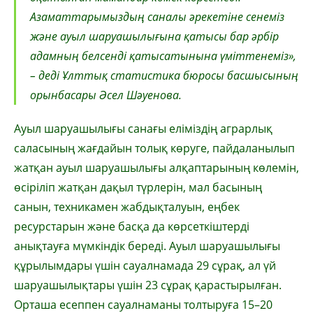
Азаматтарымыздың саналы әрекетіне сенеміз
және ауыл шаруашылығына қатысы бар әрбір
адамның белсенді қатысатынына үміттенеміз»,
– деді Ұлттық статистика бюросы басшысының
орынбасары Әсел Шәуенова.
Ауыл шаруашылығы санағы еліміздің аграрлық
саласының жағдайын толық көруге, пайдаланылып
жатқан ауыл шаруашылығы алқаптарының көлемін,
өсіріліп жатқан дақыл түрлерін, мал басының
санын, техникамен жабдықталуын, еңбек
ресурстарын және басқа да көрсеткіштерді
анықтауға мүмкіндік береді. Ауыл шаруашылығы
құрылымдары үшін сауалнамада 29 сұрақ, ал үй
шаруашылықтары үшін 23 сұрақ қарастырылған.
Орташа есеппен сауалнаманы толтыруға 15–20