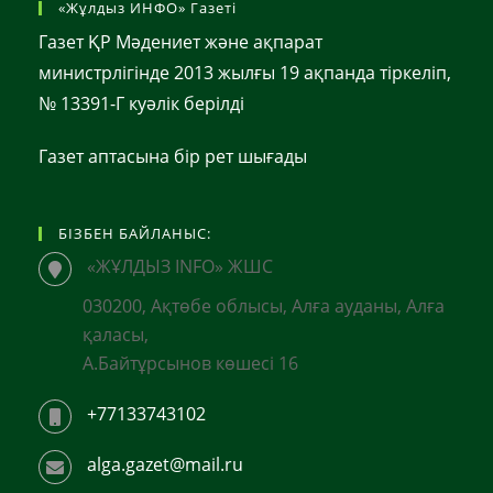
«Жұлдыз ИНФО» Газеті
Газет ҚР Мәдениет және ақпарат
министрлігінде 2013 жылғы 19 ақпанда тіркеліп,
№ 13391-Г куәлік берілді
Газет аптасына бір рет шығады
БІЗБЕН БАЙЛАНЫС:
«ЖҰЛДЫЗ INFO» ЖШС
030200, Ақтөбе облысы, Алға ауданы, Алға
қаласы,
А.Байтұрсынов көшесі 16
+77133743102
alga.gazet@mail.ru