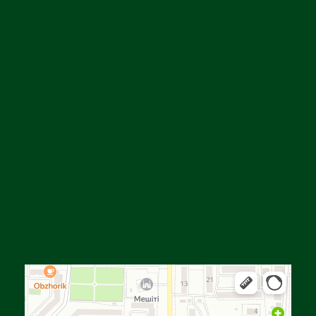
Алға
Яндекс Карталар — көлік, навигация, орындарды іздеу