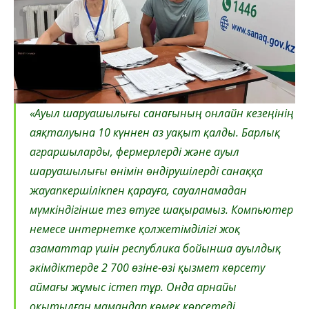
«Ауыл шаруашылығы санағының онлайн кезеңінің
аяқталуына 10 күннен аз уақыт қалды. Барлық
аграршыларды, фермерлерді және ауыл
шаруашылығы өнімін өндірушілерді санаққа
жауапкершілікпен қарауға, сауалнамадан
мүмкіндігінше тез өтуге шақырамыз. Компьютер
немесе интернетке қолжетімділігі жоқ
азаматтар үшін республика бойынша ауылдық
әкімдіктерде 2 700 өзіне-өзі қызмет көрсету
аймағы жұмыс істеп тұр. Онда арнайы
оқытылған мамандар көмек көрсетеді.