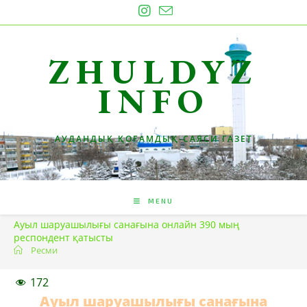
Skip
to
content
ZHULDYZ
INFO
АУДАНДЫҚ ҚОҒАМДЫҚ-САЯСИ ГАЗЕТ
MENU
Ауыл шаруашылығы санағына онлайн 390 мың
респондент қатысты
Ресми
172
Ауыл шаруашылығы санағына