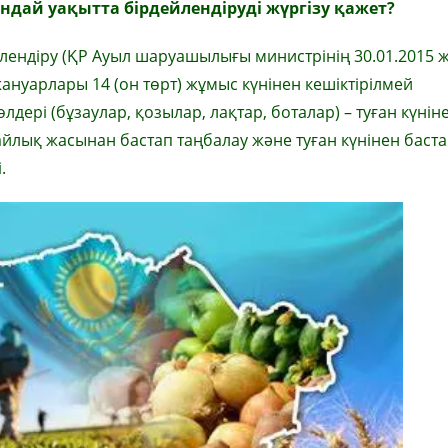
ай уақытта бірдейлендіруді жүргізу қажет?
ендіру (ҚР Ауыл шаруашылығы министрінің 30.01.2015 
нуарлары 14 (он төрт) жұмыс күнінен кешіктірілмей
өлдері (бұзаулар, қозылар, лақтар, боталар) – туған күнін
 айлық жасынан бастап таңбалау және туған күнінен баста
.