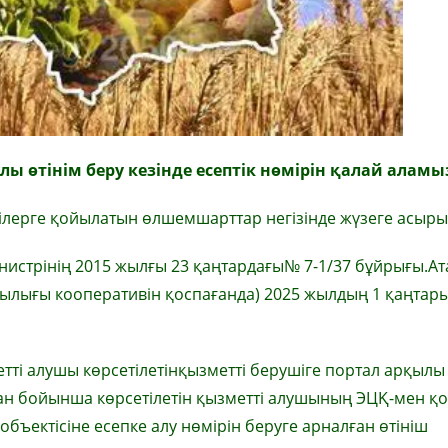
ы өтінім беру кезінде есептік нөмірін қалай аламы
шілерге қойылатын өлшемшарттар негізінде жүзеге асыр
стрінің 2015 жылғы 23 қаңтардағы№ 7-1/37 бұйрығы.Ат
шылығы кооперативін қоспағанда) 2025 жылдың 1 қаңтар
метті алушы көрсетілетінқызметті берушіге портал арқылы
йынша көрсетілетін қызметті алушының ЭЦҚ-мен қо
бъектісіне есепке алу нөмірін беруге арналған өтініш