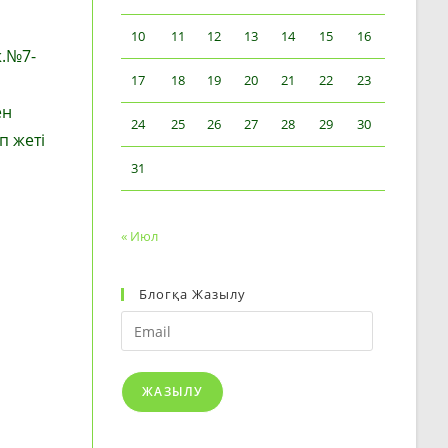
10
11
12
13
14
15
16
ж.№7-
17
18
19
20
21
22
23
ен
24
25
26
27
28
29
30
п жеті
31
« Июл
Блогқа Жазылу
Email
ЖАЗЫЛУ