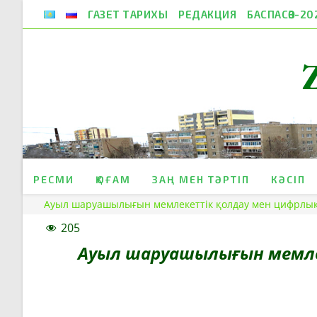
Skip
ГАЗЕТ ТАРИХЫ
РЕДАКЦИЯ
БАСПАСӨЗ-20
to
content
РЕСМИ
ҚОҒАМ
ЗАҢ МЕН ТӘРТІП
КӘСІП
Ауыл шаруашылығын мемлекеттік қолдау мен цифрлық
205
Ауыл шаруашылығын мемле