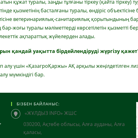
ын құжат туралы, заңды тұлғаны тіркеу (қайта тіркеу) т
етінде қызметінің басталғаны туралы, өндіріс объектісіне
ъектісіне ветеринариялық-санитариялық қорытындының ба
 бар-жоғы туралы мәліметтерді көрсетілетін қызметті бе
лекеттік ақпараттық жүйелерден алады.
ын қандай уақытта бірдейлендіруді жүргізу қажет
 алу үшін «ҚазагроҚаржы» АҚ арқылы жеңілдетілген ли
у мүмкіндігі бар.
БІЗБЕН БАЙЛАНЫС:
«ЖҰЛДЫЗ INFO» ЖШС
,
030200, Ақтөбе облысы, Алға ауданы, Алға
қаласы,