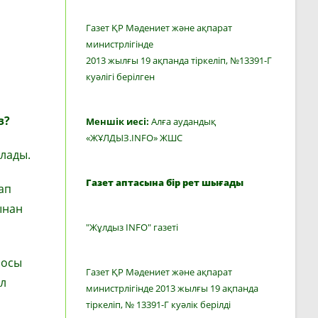
Газет ҚР Мәдениет және ақпарат
министрлігінде
2013 жылғы 19 ақпанда тіркеліп, №13391-Г
куәлігі берілген
з?
Меншік иесі:
Алға аудандық
«ЖҰЛДЫЗ.INFO» ЖШС
ылады.
Газет аптасына бір рет шығады
ап
ынан
"Жұлдыз INFO" газеті
 осы
Газет ҚР Мәдениет және ақпарат
л
министрлігінде 2013 жылғы 19 ақпанда
тіркеліп, № 13391-Г куәлік берілді