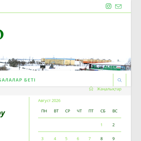
O
БАЛАЛАР БЕТІ
Жаңалықтар
Август 2026
ру
ПН
ВТ
СР
ЧТ
ПТ
СБ
ВС
1
2
3
4
5
6
7
8
9