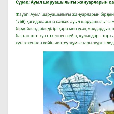
Сұрақ: Ауыл шаруашылығы жануарларын қанд
Жауап: Ауыл шаруашылығы жануарларын бірдейл
1/68) қағидаларына сәйкес ауыл шаруашылығы жа
бірдейлендіріледі: ірі қара мен ұсақ малдардың т
бастап жеті күн өткеннен кейін, құлындар – төрт
күн өткеннен кейін чиптеу жұмыстары жүргізіледі