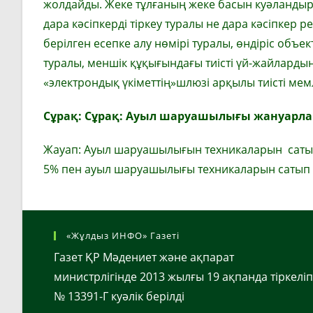
жолдайды. Жеке тұлғаның жеке басын куәландырат
дара кәсіпкерді тіркеу туралы не дара кәсіпкер р
берілген есепке алу нөмірі туралы, өндіріс об
туралы, меншік құқығындағы тиісті үй-жайлардың
«электрондық үкіметтің»шлюзі арқылы тиісті мем
Сұрақ: Сұрақ: Ауыл шаруашылығы жануарлар
Жауап: Ауыл шаруашылығын техникаларын сатып
5% пен ауыл шаруашылығы техникаларын сатып ал
«Жұлдыз ИНФО» Газеті
Газет ҚР Мәдениет және ақпарат
министрлігінде 2013 жылғы 19 ақпанда тіркеліп
№ 13391-Г куәлік берілді