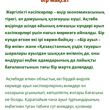
бір мақсат
Жергілікті кәсіпкерлер – өңір экономикасының
тірегі, ел дамуының қозғаушы күші. Ақтөбе
өңірінде шілде айының алғашқы күндері ауыл
кәсіпкерлері үшін нағыз мерекеге айналды. Бір
күнде өткен екі ірі көрме-байқау – «Бір ауыл –
бір өнім» және «Қазақстанның үздік тауары»
шаралары ауылдан шыққан өнімнің де, оны
өндіруші еңбек адамдарының да лайықты
бағаланатынын тағы бір мәрте дәлелдеді.
Ақтөбеде өткен облыстық екі бірдей өңірлік
көрмеде ауыл кәсіпкерлерінің өнімдері ел
назарына ұсынылып, көпшіліктің жоғары бағасына
ие болды. Қарапайым ғана ауыл тұрғындарының
еңбегінен туған табиғи сүт өнімдері, қолөнер