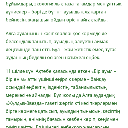
бұйымдары, экологиялық таза тағамдар мен ұлттық
дүниелер – бәрі де бүгінгі ауылдың жаңарған
бейнесін, жаңашыл ойдың өрісін айғақтайды.
Алға ауданының кәсіпкерлері қос көрмеде де
белсенділік танытып, ауылдың әлеуетін аймақ
деңгейінде паш етті. Бұл – жай жетістік емес, тұтас
ауданның беделін өсірген нәтижелі еңбек.
11 шілде күні Ақтөбе қаласында өткен «Бір ауыл –
бір өнім» атты үшінші өңірлік көрме – байқау
осындай еңбектің, ізденістің, табандылықтың
мерекесіне айналды. Бұл жолы да Алға аудандық
«Жұлдыз-Звезда» газеті жергілікті кәсіпкерлермен
бірге көрмеге қатысып, ауылдың тынысын, кәсіптің
тамырын, өнімнің бағасын көзбен көріп, көңілмен
түйіп қайтты. Ел ішіндегі еңбекқор жандардың