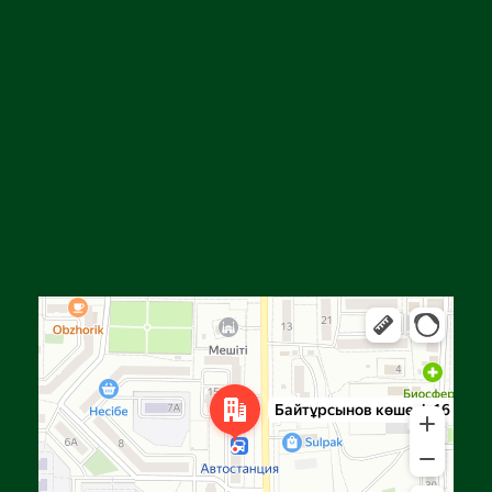
Алға
Яндекс Карталар — көлік, навигация, орындарды іздеу