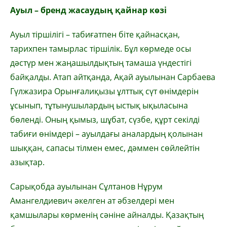
Ауыл – бренд жасаудың қайнар көзі
Ауыл тіршілігі – табиғатпен біте қайнасқан,
тарихпен тамырлас тіршілік. Бұл көрмеде осы
дәстүр мен жаңашылдықтың тамаша үндестігі
байқалды. Атап айтқанда, Ақай ауылынан Сарбаева
Гүлжазира Орынғалиқызы ұлттық сүт өнімдерін
ұсынып, тұтынушылардың ыстық ықыласына
бөленді. Оның қымыз, шұбат, сүзбе, құрт секілді
табиғи өнімдері – ауылдағы аналардың қолынан
шыққан, сапасы тілмен емес, дәммен сөйлейтін
азықтар.
Сарықобда ауылынан Сұлтанов Нұрум
Амангелдиевич әкелген ат әбзелдері мен
қамшылары көрменің сәніне айналды. Қазақтың