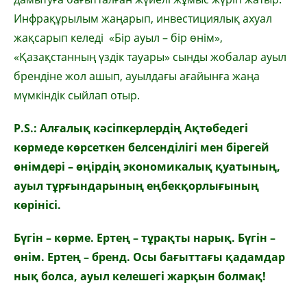
Инфрақұрылым жаңарып, инвестициялық ахуал
жақсарып келеді «Бір ауыл – бір өнім»,
«Қазақстанның үздік тауары» сынды жобалар ауыл
брендіне жол ашып, ауылдағы ағайынға жаңа
мүмкіндік сыйлап отыр.
P.S.: Алғалық кәсіпкерлердің Ақтөбедегі
көрмеде көрсеткен белсенділігі мен бірегей
өнімдері – өңірдің экономикалық қуатының,
ауыл тұрғындарының еңбекқорлығының
көрінісі.
Бүгін – көрме. Ертең – тұрақты нарық. Бүгін –
өнім. Ертең – бренд. Осы бағыттағы қадамдар
нық болса, ауыл келешегі жарқын болмақ!