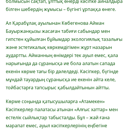
болмысын сақтап, ұлттық өнерді кәсіпке айналдыра
білген шебердің жұмысы – бүгінгі ұрпаққа өнеге.
Ал Қарабұлақ ауылынан Көбегенова Айман
Бауыржанқызы жасаған табиғи сабындар мен
гипстен құйылған бұйымдар экологиялық тазалығы
және эстетикалық көркемдігімен жұрт назарын
аудартты. Айманның өнімдері тек ауыл емес, қала
нарығында да сұранысқа ие бола алатын сапада
екенін көрме тағы бір дәлелдеді. Кәсіпкер, бүгінде
мұндай тауардың сұранысқа ие екенін айта келе,
тойбастарға тапсырыс қабылдайтынын айтты.
Көрме соңында қатысушыларға «Атамекен»
Кәсіпкерлер палатасы атынан «Алғыс хаттар» мен
естелік сыйлықтар табысталды. Бұл – жай ғана
марапат емес, ауыл кәсіпкерлерінің еңбегіне