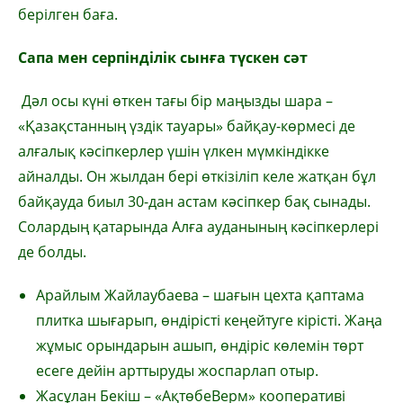
берілген баға.
Сапа мен серпінділік сынға түскен сәт
Дәл осы күні өткен тағы бір маңызды шара –
«Қазақстанның үздік тауары» байқау-көрмесі де
алғалық кәсіпкерлер үшін үлкен мүмкіндікке
айналды. Он жылдан бері өткізіліп келе жатқан бұл
байқауда биыл 30-дан астам кәсіпкер бақ сынады.
Солардың қатарында Алға ауданының кәсіпкерлері
де болды.
Арайлым Жайлаубаева – шағын цехта қаптама
плитка шығарып, өндірісті кеңейтуге кірісті. Жаңа
жұмыс орындарын ашып, өндіріс көлемін төрт
есеге дейін арттыруды жоспарлап отыр.
Жасұлан Бекіш – «АқтөбеВерм» кооперативі