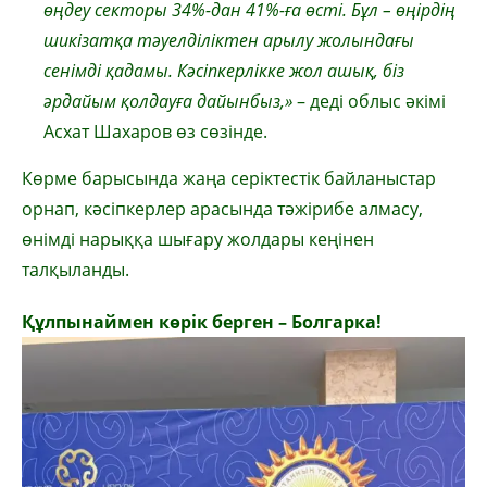
өңдеу секторы 34%-дан 41%-ға өсті. Бұл – өңірдің
шикізатқа тәуелділіктен арылу жолындағы
сенімді қадамы. Кәсіпкерлікке жол ашық, біз
әрдайым қолдауға дайынбыз,»
– деді облыс әкімі
Асхат Шахаров өз сөзінде.
Көрме барысында жаңа серіктестік байланыстар
орнап, кәсіпкерлер арасында тәжірибе алмасу,
өнімді нарыққа шығару жолдары кеңінен
талқыланды.
Құлпынаймен көрік берген – Болгарка!