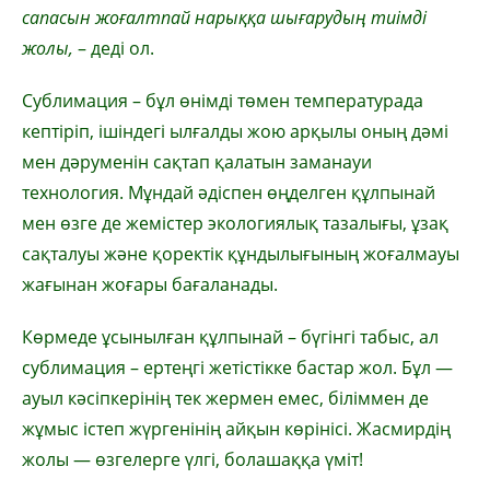
сапасын жоғалтпай нарыққа шығарудың тиімді
жолы,
– деді ол.
Сублимация – бұл өнімді төмен температурада
кептіріп, ішіндегі ылғалды жою арқылы оның дәмі
мен дәруменін сақтап қалатын заманауи
технология. Мұндай әдіспен өңделген құлпынай
мен өзге де жемістер экологиялық тазалығы, ұзақ
сақталуы және қоректік құндылығының жоғалмауы
жағынан жоғары бағаланады.
Көрмеде ұсынылған құлпынай – бүгінгі табыс, ал
сублимация – ертеңгі жетістікке бастар жол. Бұл —
ауыл кәсіпкерінің тек жермен емес, біліммен де
жұмыс істеп жүргенінің айқын көрінісі. Жасмирдің
жолы — өзгелерге үлгі, болашаққа үміт!