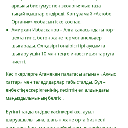
арқылы биогумус пен экологиялық таза
тыңайтқыштар өндіреді. Көп ұзамай «Ақтөбе
Органик» жобасын іске қоспақ.
Амирхан Избасканов – Алға қаласындағы төрт
цехта гипс, бетон және термопанельдер
шығарады. Ол қазіргі өндірісті ірі ауқымға
шығару үшін 10 млн теңге инвестиция тартуға
ниетті.
Кәсіпкерлерге Атамекен палатасы атынан «Алғыс
хаттар» мен теледидарлар табысталды. Бұл –
еңбектің ескерілгенінің, кәсіптің ел алдындағы
маңыздылығының белгісі.
Бүгінгі таңда өңірде кәсіпкерлікке, ауыл
шаруашылығына, шағын және орта бизнесті
дамытуға бағытталған жүйелі жұмыс жүріп жатыр.