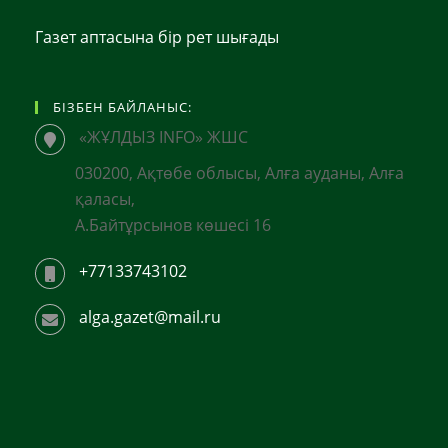
Газет аптасына бір рет шығады
БІЗБЕН БАЙЛАНЫС:
«ЖҰЛДЫЗ INFO» ЖШС
030200, Ақтөбе облысы, Алға ауданы, Алға
қаласы,
А.Байтұрсынов көшесі 16
+77133743102
alga.gazet@mail.ru