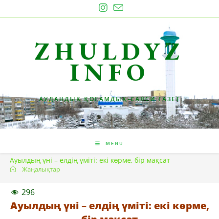
Skip
to
content
ZHULDYZ
INFO
АУДАНДЫҚ ҚОҒАМДЫҚ-САЯСИ ГАЗЕТ
MENU
Ауылдың үні – елдің үміті: екі көрме, бір мақсат
Жаңалықтар
296
Ауылдың үні – елдің үміті: екі көрме,