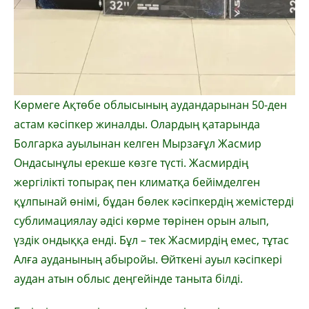
Көрмеге Ақтөбе облысының аудандарынан 50-ден
астам кәсіпкер жиналды. Олардың қатарында
Болгарка ауылынан келген Мырзағұл Жасмир
Ондасынұлы ерекше көзге түсті. Жасмирдің
жергілікті топырақ пен климатқа бейімделген
құлпынай өнімі, бұдан бөлек кәсіпкердің жемістерді
сублимациялау әдісі көрме төрінен орын алып,
үздік ондыққа енді. Бұл – тек Жасмирдің емес, тұтас
Алға ауданының абыройы. Өйткені ауыл кәсіпкері
аудан атын облыс деңгейінде таныта білді.