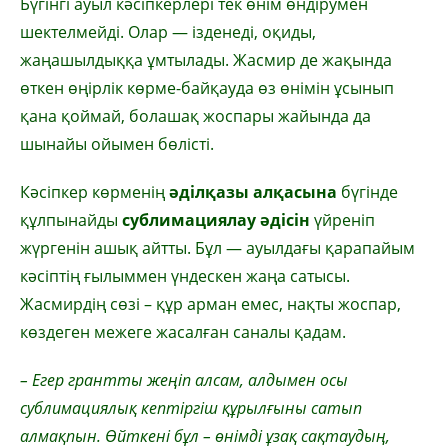
Бүгінгі ауыл кәсіпкерлері тек өнім өндірумен
шектелмейді. Олар — ізденеді, оқиды,
жаңашылдыққа ұмтылады. Жасмир де жақында
өткен өңірлік көрме-байқауда өз өнімін ұсынып
қана қоймай, болашақ жоспары жайында да
шынайы ойымен бөлісті.
Кәсіпкер көрменің
әділқазы алқасына
бүгінде
құлпынайды
сублимациялау әдісін
үйреніп
жүргенін ашық айтты. Бұл — ауылдағы қарапайым
кәсіптің ғылыммен үндескен жаңа сатысы.
Жасмирдің сөзі – құр арман емес, нақты жоспар,
көздеген межеге жасалған саналы қадам.
– Егер грантты жеңіп алсам, алдымен осы
сублимациялық кептіргіш құрылғыны сатып
алмақпын. Өйткені бұл – өнімді ұзақ сақтаудың,