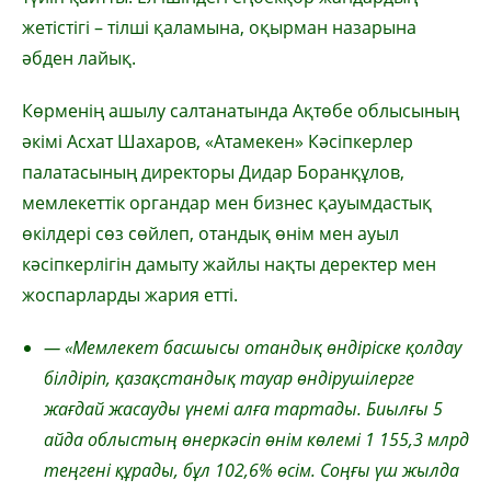
жетістігі – тілші қаламына, оқырман назарына
әбден лайық.
Көрменің ашылу салтанатында Ақтөбе облысының
әкімі Асхат Шахаров, «Атамекен» Кәсіпкерлер
палатасының директоры Дидар Боранқұлов,
мемлекеттік органдар мен бизнес қауымдастық
өкілдері сөз сөйлеп, отандық өнім мен ауыл
кәсіпкерлігін дамыту жайлы нақты деректер мен
жоспарларды жария етті.
— «Мемлекет басшысы отандық өндіріске қолдау
білдіріп, қазақстандық тауар өндірушілерге
жағдай жасауды үнемі алға тартады. Биылғы 5
айда облыстың өнеркәсіп өнім көлемі 1 155,3 млрд
теңгені құрады, бұл 102,6% өсім. Соңғы үш жылда