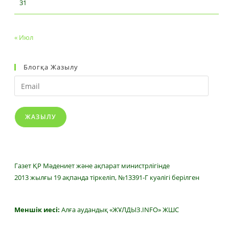
31
« Июл
Блогқа Жазылу
Email
ЖАЗЫЛУ
Газет ҚР Мәдениет және ақпарат министрлігінде
2013 жылғы 19 ақпанда тіркеліп, №13391-Г куәлігі берілген
Меншік иесі:
Алға аудандық «ЖҰЛДЫЗ.INFO» ЖШС