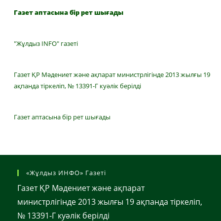
Газет аптасына бір рет шығады
"Жұлдыз INFO" газеті
Газет ҚР Мәдениет және ақпарат министрлігінде 2013 жылғы 19
ақпанда тіркеліп, № 13391-Г куәлік берілді
Газет аптасына бір рет шығады
«Жұлдыз ИНФО» Газеті
Газет ҚР Мәдениет және ақпарат
министрлігінде 2013 жылғы 19 ақпанда тіркеліп,
№ 13391-Г куәлік берілді