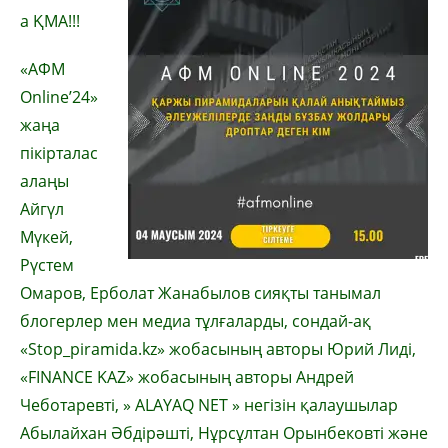
а ҚМА!!!
«AФM
Online’24»
жаңа
пікірталас
алаңы
Айгүл
Мүкей,
Рүстем
Омаров, Ерболат Жанабылов сияқты танымал
блогерлер мен медиа тұлғаларды, сондай-ақ
«Stop_piramida.kz» жобасының авторы Юрий Лиді,
«FINANCE KAZ» жобасының авторы Андрей
Чеботаревті, » ALAYAQ NЕТ » негізін қалаушылар
Абылайхан Әбдірәшті, Нұрсұлтан Орынбековті және