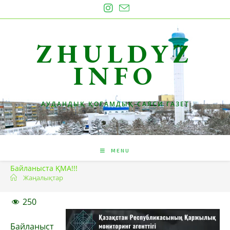
Skip
to
content
ZHULDYZ
INFO
АУДАНДЫҚ ҚОҒАМДЫҚ-САЯСИ ГАЗЕТ
MENU
Байланыста ҚМА!!!
Жаңалықтар
250
Байланыст