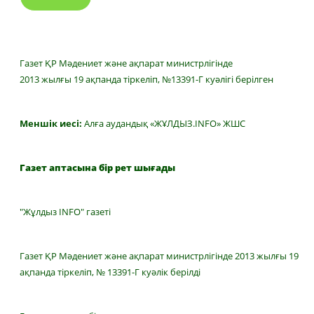
Газет ҚР Мәдениет және ақпарат министрлігінде
2013 жылғы 19 ақпанда тіркеліп, №13391-Г куәлігі берілген
Меншік иесі:
Алға аудандық «ЖҰЛДЫЗ.INFO» ЖШС
Газет аптасына бір рет шығады
"Жұлдыз INFO" газеті
Газет ҚР Мәдениет және ақпарат министрлігінде 2013 жылғы 19
ақпанда тіркеліп, № 13391-Г куәлік берілді