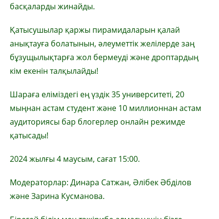
басқаларды жинайды.
Қатысушылар қаржы пирамидаларын қалай
анықтауға болатынын, әлеуметтік желілерде заң
бұзущылықтарға жол бермеуді және дроптардың
кім екенін талқылайды!
Шараға еліміздегі ең үздік 35 университеті, 20
мыңнан астам студент және 10 миллионнан астам
аудиториясы бар блогерлер онлайн режимде
қатысады!
2024 жылғы 4 маусым, сағат 15:00.
Модераторлар: Динара Сатжан, Әлібек Әбділов
және Зарина Кусманова.