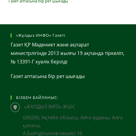
Газет аптасына бір рет шығады
«Жұлдыз ИНФО» Газеті
Газет ҚР Мәдениет және ақпарат
министрлігінде 2013 жылғы 19 ақпанда тіркеліп,
№ 13391-Г куәлік берілді
Газет аптасына бір рет шығады
БІЗБЕН БАЙЛАНЫС:
«ЖҰЛДЫЗ INFO» ЖШС
030200, Ақтөбе облысы, Алға ауданы, Алға
қаласы,
А.Байтұрсынов көшесі 16