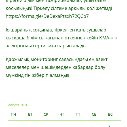
Бірегей білім мен тәжірибе алмасу үшін бізге
қосылыңыз! Тіркелу сілтеме арқылы қол жетімді
https://forms.gle/DeDexaPtsxh72QCb7
Іс-шараның соңында, тіркелген қатысушылар
қысқаша білім сынағынан өткеннен кейін ҚМА-нің
электронды сертификаттарын алады
Қаржылық мониторинг саласындағы ең өзекті
мәселелер мен шешімдерден хабардар болу
мүмкіндігін жіберіп алмаңыз
Август 2026
ПН
ВТ
СР
ЧТ
ПТ
СБ
ВС
1
2