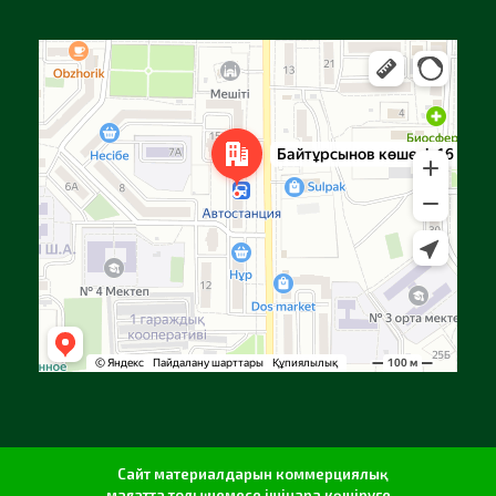
Алға
Яндекс Карталар — көлік, навигация, орындарды іздеу
Сайт материалдарын коммерциялық
мақсатта толық немесе ішінара көшіруге