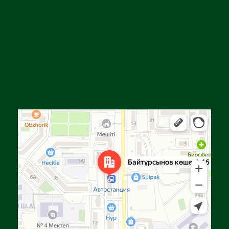
Алға
Яндекс Карталар — көлік, навигация, орындарды іздеу