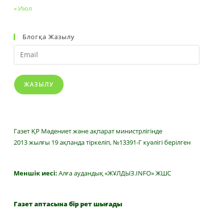
« Июл
Блогқа Жазылу
Email
ЖАЗЫЛУ
Газет ҚР Мәдениет және ақпарат министрлігінде
2013 жылғы 19 ақпанда тіркеліп, №13391-Г куәлігі берілген
Меншік иесі:
Алға аудандық «ЖҰЛДЫЗ.INFO» ЖШС
Газет аптасына бір рет шығады