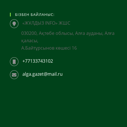
БІЗБЕН БАЙЛАНЫС:
«ЖҰЛДЫЗ INFO» ЖШС
030200, Ақтөбе облысы, Алға ауданы, Алға
қаласы,
А.Байтұрсынов көшесі 16
+77133743102
alga.gazet@mail.ru