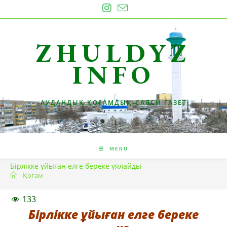
Skip
to
content
ZHULDYZ
INFO
АУДАНДЫҚ ҚОҒАМДЫҚ-САЯСИ ГАЗЕТ
MENU
Бірлікке ұйыған елге береке ұялайды
Қоғам
133
Бірлікке ұйыған елге береке