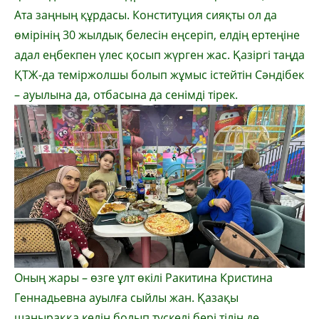
Ата заңның құрдасы. Конституция сияқты ол да
өмірінің 30 жылдық белесін еңсеріп, елдің ертеңіне
адал еңбекпен үлес қосып жүрген жас. Қазіргі таңда
ҚТЖ-да теміржолшы болып жұмыс істейтін Сәндібек
– ауылына да, отбасына да сенімді тірек.
Оның жары – өзге ұлт өкілі Ракитина Кристина
Геннадьевна ауылға сыйлы жан. Қазақы
шаңыраққа келін болып түскелі бері тілін де,