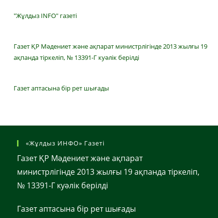
"Жұлдыз INFO" газеті
Газет ҚР Мәдениет және ақпарат министрлігінде 2013 жылғы 19
ақпанда тіркеліп, № 13391-Г куәлік берілді
Газет аптасына бір рет шығады
«Жұлдыз ИНФО» Газеті
Газет ҚР Мәдениет және ақпарат
министрлігінде 2013 жылғы 19 ақпанда тіркеліп,
№ 13391-Г куәлік берілді
Газет аптасына бір рет шығады