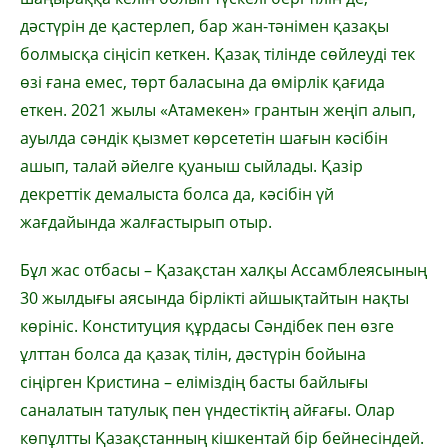
дәстүрін де қастерлеп, бар жан-тәнімен қазақы
болмысқа сіңісіп кеткен. Қазақ тілінде сөйлеуді тек
өзі ғана емес, төрт баласына да өмірлік қағида
еткен. 2021 жылы «Атамекен» грантын жеңіп алып,
ауылда сәндік қызмет көрсететін шағын кәсібін
ашып, талай әйелге қуаныш сыйлады. Қазір
декреттік демалыста болса да, кәсібін үй
жағдайында жалғастырып отыр.
Бұл жас отбасы – Қазақстан халқы Ассамблеясының
30 жылдығы аясында бірлікті айшықтайтын нақты
көрініс. Конституция құрдасы Сәндібек пен өзге
ұлттан болса да қазақ тілін, дәстүрін бойына
сіңірген Кристина – еліміздің басты байлығы
саналатын татулық пен үндестіктің айғағы. Олар
көпұлтты Қазақстанның кішкентай бір бейнесіндей.