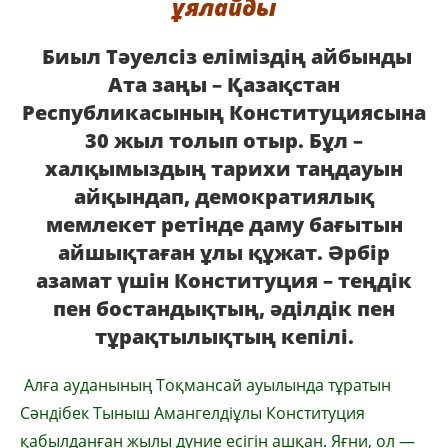
ұялайды
Биыл Тәуелсіз еліміздің айбынды
Ата заңы – Қазақстан
Республикасының Конституциясына
30 жыл толып отыр. Бұл –
халқымыздың тарихи таңдауын
айқындап, демократиялық
мемлекет ретінде даму бағытын
айшықтаған ұлы құжат. Әрбір
азамат үшін Конституция – теңдік
пен бостандықтың, әділдік пен
тұрақтылықтың кепілі.
Алға ауданының Тоқмансай ауылында тұратын
Сәндібек Тыныш Амангелдіұлы Конституция
қабылданған жылы дүние есігін ашқан. Яғни, ол —