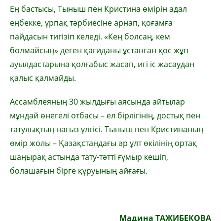
Ең бастысы, Тыныш пен Кристина өмірін адал
еңбекке, ұрпақ тәрбиесіне арнап, қоғамға
пайдасын тигізіп келеді. «Кең болсаң, кем
болмайсың» деген қағиданы ұстанған қос жұп
ауылдастарына қолғабыс жасап, игі іс жасаудан
қалыс қалмайды.
Ассамблеяның 30 жылдығы аясында айтылар
мұндай өнегелі отбасы – ел бірлігінің, достық пен
татулықтың нағыз үлгісі. Тыныш пен Кристинаның
өмір жолы – Қазақстандағы әр ұлт өкілінің ортақ
шаңырақ астында тату-тәтті ғұмыр кешіп,
болашағын бірге құруының айғағы.
Мадина ТАЖИБЕКОВА