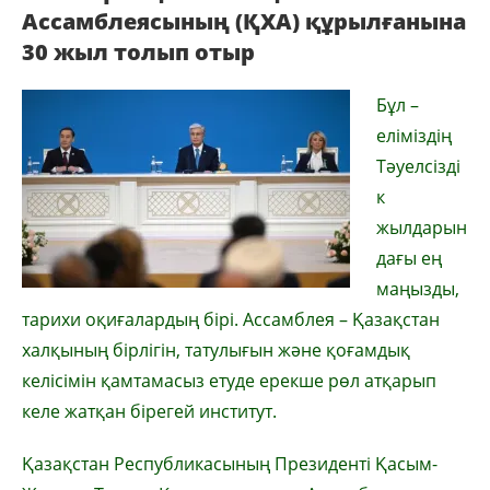
Ассамблеясының (ҚХА) құрылғанына
30 жыл толып отыр
Бұл –
еліміздің
Тәуелсізді
к
жылдарын
дағы ең
маңызды,
тарихи оқиғалардың бірі. Ассамблея – Қазақстан
халқының бірлігін, татулығын және қоғамдық
келісімін қамтамасыз етуде ерекше рөл атқарып
келе жатқан бірегей институт.
Қазақстан Республикасының Президенті Қасым-