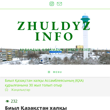
Skip
to
content
ZHULDYZ
INFO
АУДАНДЫҚ ҚОҒАМДЫҚ-САЯСИ ГАЗЕТ
MENU
Биыл Қазақстан халқы Ассамблеясының (ҚХА)
құрылғанына 30 жыл толып отыр
Жаңалықтар
232
Биыл Қазақстан халқы