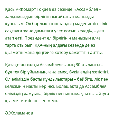
Қасым-Жомарт Тоқаев өз сөзінде: «Ассамблея –
халқымыздың бірлігін нығайтатын маңызды
құрылым. Ол барлық этностардың мәдениетін, тілін
сақтауға және дамытуға үлес қосып келеді», – деп
атап өтті. Президент ел бірлігінің маңызын алға
тарта отырып, ҚХА-ның алдағы кезеңде де өз
қызметін жаңа деңгейге көтеру қажеттігін айтты.
Қазақстан халқы Ассамблеясының 30 жылдығы –
бұл тек бір ұйымның ғана емес, бүкіл елдің жетістігі.
Ол еліміздің басты құндылықтары – бейбітшілік пен
келісімнің нақты көрінісі. Болашақта да Ассамблея
еліміздің дамуына, бірлік пен ынтымақты нығайтуға
қызмет ететініне сенім мол.
Ә.Жоламанов