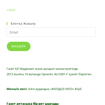
« Июл
Блогқа Жазылу
Email
ЖАЗЫЛУ
Газет ҚР Мәдениет және ақпарат министрлігінде
2013 жылғы 19 ақпанда тіркеліп, №13391-Г куәлігі берілген
Меншік иесі:
Алға аудандық «ЖҰЛДЫЗ.INFO» ЖШС
Газет аптасына бір рет шығады