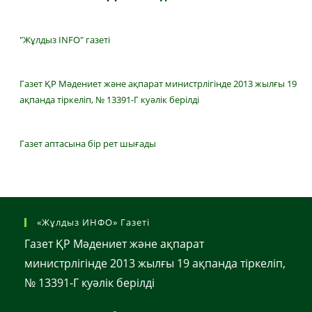
"Жұлдыз INFO" газеті
Газет ҚР Мәдениет және ақпарат министрлігінде 2013 жылғы 19
ақпанда тіркеліп, № 13391-Г куәлік берілді
Газет аптасына бір рет шығады
«Жұлдыз ИНФО» Газеті
Газет ҚР Мәдениет және ақпарат
министрлігінде 2013 жылғы 19 ақпанда тіркеліп,
№ 13391-Г куәлік берілді