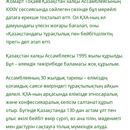
Жомарт Тоқаев Қазақстан халқы Ассамблеясының
ХХХІV сессиясында сөйлеген сөзінде бұл мерейлі
датаға ерекше тоқталып өтті. Ол ҚХА-ның ел
дамуындағы үлесін жоғары бағалап, оны
«Қазақстандағы тұрақтылық пен бейбітшіліктің
тірегі» деп атап өтті.
Қазақстан халқы Ассамблеясы 1995 жылы құрылды.
Бұл – әлемдік тәжірибеде баламасы жоқ құрылым.
Ассамблеяның 30 жылдық тарихы – еліміздің
қоғамдық-саяси өміріндегі тұрақтылықтың айқын
дәлелі. ҚХА-ның арқасында елімізде этносаралық
және конфессияаралық келісім салтанат құрып
отыр. Бүгінде Қазақстанда 130-дан астам ұлт пен
ұлыс өкілі бейбіт өмір сүріп, өз ана тілін, мәдениеті
мен дәстүрін сақтауға толық мүмкіндік алуда.