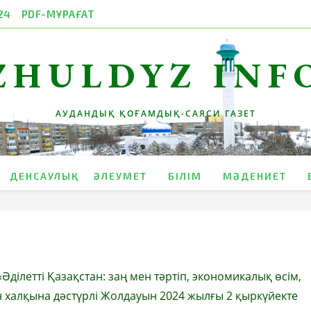
24
PDF-МҰРАҒАТ
ZHULDYZ INF
АУДАНДЫҚ ҚОҒАМДЫҚ-САЯСИ ГАЗЕТ
ДЕНСАУЛЫҚ
ӘЛЕУМЕТ
БІЛІМ
МӘДЕНИЕТ
ілетті Қазақстан: заң мен тәртіп, экономикалық өсім,
 халқына дәстүрлі Жолдауын 2024 жылғы 2 қыркүйекте