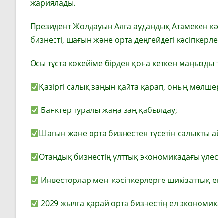
жариялады.
Президент Жолдауын Алға аудандық Атамекен кәс
бизнесті, шағын және орта деңгейдегі кәсіпкерл
Осы тұста көкейіме бірден қона кеткен маңызды 
Қазіргі салық заңын қайта қарап, оның мөлшер
Банктер туралы жаңа заң қабылдау;
Шағын және орта бизнестен түсетін салықты а
Отандық бизнестің ұлттық экономикадағы үлес
Инвесторлар мен кәсіпкерлерге шикізаттық е
2029 жылға қарай орта бизнестің ел экономика