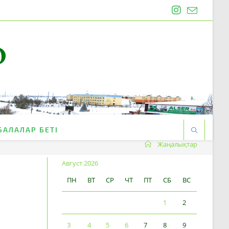
O
БАЛАЛАР БЕТІ
Жаңалықтар
Август 2026
ПН
ВТ
СР
ЧТ
ПТ
СБ
ВС
1
2
3
4
5
6
7
8
9