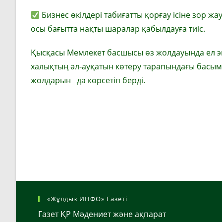
Бизнес өкілдері табиғатты қорғау ісіне зор ж
осы бағытта нақты шаралар қабылдауға тиіс.
Қысқасы Мемлекет басшысы өз жолдауында ел э
халықтың әл-ауқатын көтеру тарапындағы басым 
жолдарын да көрсетіп берді.
«Жұлдыз ИНФО» Газеті
Газет ҚР Мәдениет және ақпарат