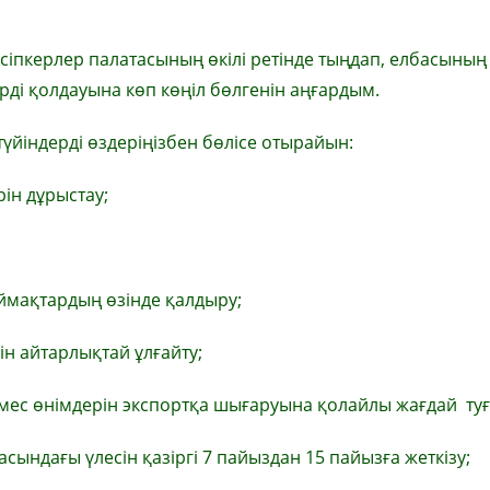
іпкерлер палатасының өкілі ретінде тыңдап, елбасының
ерді қолдауына көп көңіл бөлгенін аңғардым.
түйіндерді өздеріңізбен бөлісе отырайын:
ін дұрыстау;
ймақтардың өзінде қалдыру;
ін айтарлықтай ұлғайту;
мес өнімдерін экспортқа шығаруына қолайлы жағдай туғ
сындағы үлесін қазіргі 7 пайыздан 15 пайызға жеткізу;