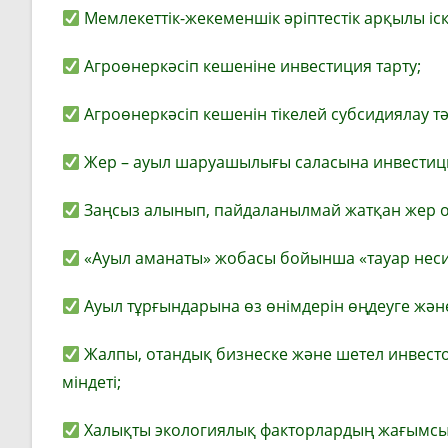
Мемлекеттік-жекеменшік әріптестік арқылы іс
Агроөнеркәсіп кешеніне инвестиция тарту;
Агроөнеркәсіп кешенін тікелей субсидиялау тәс
Жер – ауыл шаруашылығы саласына инвестиция
Заңсыз алынып, пайдаланылмай жатқан жер о
«Ауыл аманаты» жобасы бойынша «тауар несие
Ауыл тұрғындарына өз өнімдерін өңдеуге және
Жалпы, отандық бизнеске және шетел инвесто
міндеті;
Халықты экологиялық факторлардың жағымсыз