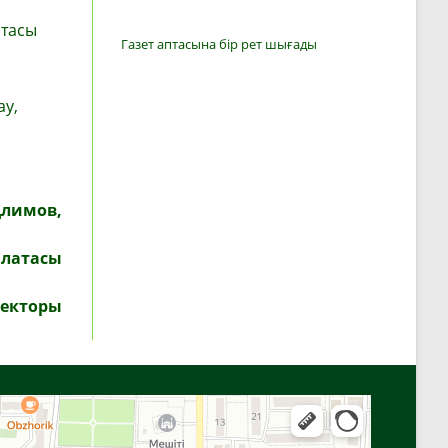
атасы
Газет аптасына бір рет шығады
ау,
Длимов,
алатасы
екторы
Алға
Яндекс Карталар — көлік, навигация, орындарды іздеу