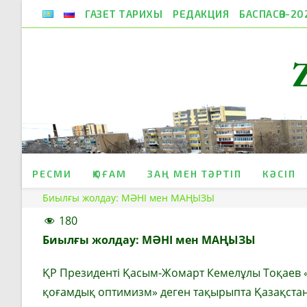
Skip
ГАЗЕТ ТАРИХЫ
РЕДАКЦИЯ
БАСПАСӨЗ-20
to
content
РЕСМИ
ҚОҒАМ
ЗАҢ МЕН ТӘРТІП
КӘСІП
Биылғы жолдау: МӘНІ мен МАҢЫЗЫ
180
Биылғы жолдау:
МӘНІ мен МАҢЫЗЫ
ҚР Президенті Қасым-Жомарт Кемелұлы Тоқаев «Әд
қоғамдық оптимизм» деген тақырыпта Қазақстан