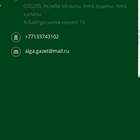
,
030200, Ақтөбе облысы, Алға ауданы, Алға
қаласы,
А.Байтұрсынов көшесі 16
+77133743102
alga.gazet@mail.ru