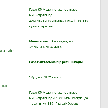
Газет ҚР Мәдениет және ақпарат
министрлігінде
2013 жылғы 19 ақпанда тіркеліп, №13391-Г
куәлігі берілген
Меншік иесі:
Алға аудандық
«ЖҰЛДЫЗ.INFO» ЖШС
а тиіс;
Газет аптасына бір рет шығады
"Жұлдыз INFO" газеті
анның
Газет ҚР Мәдениет және ақпарат
министрлігінде 2013 жылғы 19 ақпанда
тіркеліп, № 13391-Г куәлік берілді