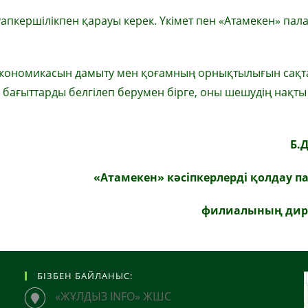
ауапкершілікпен қарауы керек. Үкімет пен «Атамекен» пал
кономикасын дамыту мен қоғамның орнықтылығын сақт
бағыттарды белгілеп берумен бірге, оны шешудің нақты
Б.
«Атамекен» кәсіпкерлерді қолдау п
филиалының дир
БІЗБЕН БАЙЛАНЫС:
«ЖҰЛДЫЗ INFO» ЖШС