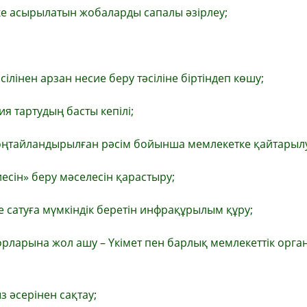
ке асырылатын жобаларды сапалы әзірлеу;
ілінен арзан несие беру тәсіліне біртіндеп көшу;
 тартудың басты кепілі;
ңтайландырылған рәсім бойынша мемлекетке қайтарылуғ
сін» беру мәселесін қарастыру;
 сатуға мүмкіндік беретін инфрақұрылым құру;
рларына жол ашу – Үкімет пен барлық мемлекеттік орг
 әсерінен сақтау;