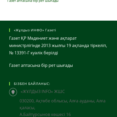
Газет аптасына бір рет шығады
«Жұлдыз ИНФО» Газеті
Газет ҚР Мәдениет және ақпарат
министрлігінде 2013 жылғы 19 ақпанда тіркеліп,
№ 13391-Г куәлік берілді
Газет аптасына бір рет шығады
БІЗБЕН БАЙЛАНЫС:
«ЖҰЛДЫЗ INFO» ЖШС
030200, Ақтөбе облысы, Алға ауданы, Алға
қаласы,
А.Байтұрсынов көшесі 16