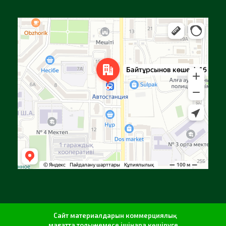
Алға
Яндекс Карталар — көлік, навигация, орындарды іздеу
Сайт материалдарын коммерциялық
мақсатта толық немесе ішінара көшіруге