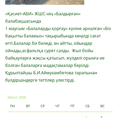
«Қасиет-АБИ» ЖШС-нің «Балдырған»
балабақшасында
1 маусым «Балаларды қорғау» күніне арналған «Біз
бақытты баламыз» тақырыбында көңілді сағат
өтті.Балалар би биледі, ән айтты, ойындар
ойнады,асфальтқа сурет салды. Жыл бойы
байқауларға жақсы қатысып, жүлделі орынға ие
болған балаларға мадақтамалар берілді.
Құрылтайшы Б.И.Аймухамбетова тарапынан
бүлдіршіндерге тәттілер үлестірді.
Август 2026
ПН
ВТ
СР
ЧТ
ПТ
СБ
ВС
1
2