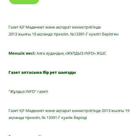
Газет ҚР Мәдениет және ақпарат министрлігінде
2013 жылғы 19 ақпанда тіркеліп, №13391-Г куәлігі берілген
Меншік иесі:
Алға аудандық «ЖҰЛДЫЗ.INFO» ЖШС
Газет аптасына бір рет шығады
"Жұлдыз INFO" газеті
Газет ҚР Мәдениет және ақпарат министрлігінде 2013 жылғы 19
ақпанда тіркеліп, № 13391-Г куәлік берілді