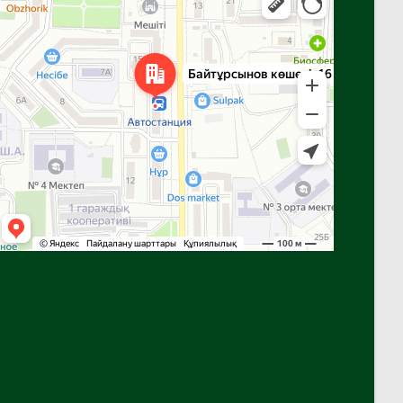
Яндекс Карталар — көлік, навигация, орындарды іздеу