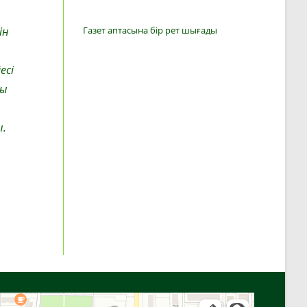
ін
Газет аптасына бір рет шығады
есі
ғы
ы.
Алға