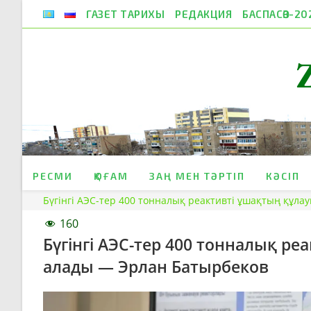
Skip
ГАЗЕТ ТАРИХЫ
РЕДАКЦИЯ
БАСПАСӨЗ-20
to
content
РЕСМИ
ҚОҒАМ
ЗАҢ МЕН ТӘРТІП
КӘСІП
Бүгінгі АЭС-тер 400 тонналық реактивті ұшақтың құл
160
Бүгінгі АЭС-тер 400 тонналық ре
алады — Эрлан Батырбеков