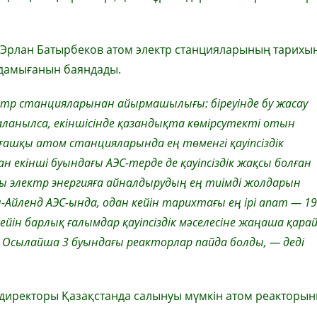
 Эрлан Батырбеков атом электр станцияларының тарихы
й дамығанын баяндады.
тр станцияларынан айырмашылығы: біреуінде бу жасау
ланылса, екіншісінде қазандықта көмірсутекті отын
ғашқы атом станцияларында ең төменгі қауіпсіздік
н екінші буындағы АЭС-терде де қауіпсіздік жақсы болған
ны электр энергияға айналдырудың ең тиімді жолдарын
л-Айленд АЭС-ында, одан кейін тарихтағы ең ірі апат — 1
ін барлық ғалымдар қауіпсіздік мәселесіне жаңаша қара
ы. Осылайша 3 буындағы реакторлар пайда болды, — деді
 директоры Қазақстанда салынуы мүмкін атом реакторы