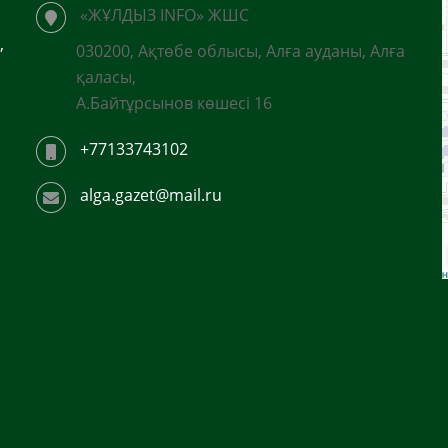
«ЖҰЛДЫЗ INFO» ЖШС
,
030200, Ақтөбе облысы, Алға ауданы, Алға
қаласы,
А.Байтұрсынов көшесі 16
+77133743102
alga.gazet@mail.ru