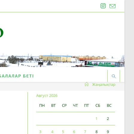
O
БАЛАЛАР БЕТІ
Жаңалықтар
Август 2026
ПН
ВТ
СР
ЧТ
ПТ
СБ
ВС
1
2
3
4
5
6
7
8
9