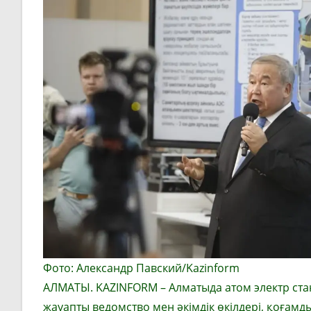
Фото: Александр Павский/Kazinform
АЛМАТЫ. KAZINFORM – Алматыда атом электр ста
жауапты ведомство мен әкімдік өкілдері, қоғам