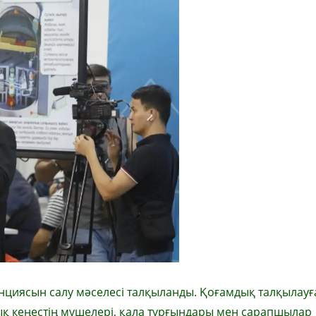
нциясын салу мәселесі талқыланды. Қоғамдық талқылауғ
дық кеңестің мүшелері, қала тұрғындары мен сарапшылар