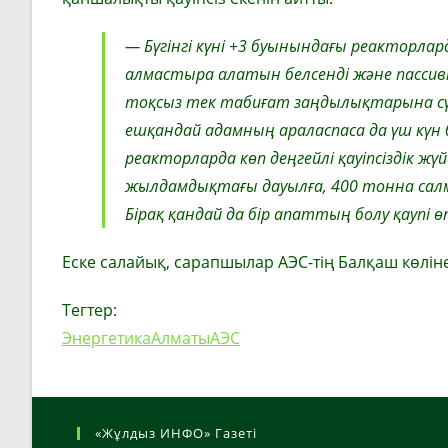
— Бүгінгі күні +3 буынындағы реакторлар
алмастыра алатын белсенді және пассивті 
тоқсыз тек табиғат заңдылықтарына сүй
ешқандай адамның араласпаса да үш күн б
реакторларда көп деңгейлі қауіпсіздік жүй
жылдамдықтағы дауылға, 400 тонна сал
Бірақ қандай да бір апаттың болу қаупі ө
Еске салайық, сарапшылар АЭС-тің Балқаш көлін
Тегтер:
Энергетика
Алматы
АЭС
«Жұлдыз ИНФО» Газеті