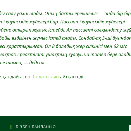
ды салу ұсынылады. Оның басты ерекшелігі — онда бір-бір
қауіпсіздік жүйелері бар. Пассивті қауіпсіздік жүйелері
ене отырып жұмыс істейді. Ал пассивті салқындату жүй
ойы өздігінен жұмыс істей алады. Сондай-ақ 3-ші буында
есі қарастырылған. Ол 8 баллдық жер сілкінісі мен 62 м/с
мақтағы реактивті ұшақтың құлауына төтеп бере алад
те төмен, — деді ол.
е қандай әсері
болатынын
айтқан еді.
БІЗБЕН БАЙЛАНЫС: