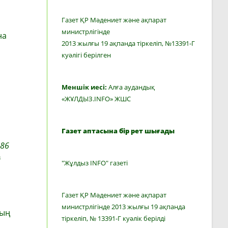
Газет ҚР Мәдениет және ақпарат
министрлігінде
на
2013 жылғы 19 ақпанда тіркеліп, №13391-Г
куәлігі берілген
Меншік иесі:
Алға аудандық
«ЖҰЛДЫЗ.INFO» ЖШС
Газет аптасына бір рет шығады
986
й
"Жұлдыз INFO" газеті
Газет ҚР Мәдениет және ақпарат
министрлігінде 2013 жылғы 19 ақпанда
ның
тіркеліп, № 13391-Г куәлік берілді