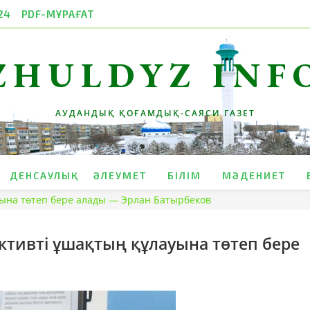
24
PDF-МҰРАҒАТ
ZHULDYZ INF
АУДАНДЫҚ ҚОҒАМДЫҚ-САЯСИ ГАЗЕТ
ДЕНСАУЛЫҚ
ӘЛЕУМЕТ
БІЛІМ
МӘДЕНИЕТ
ауына төтеп бере алады — Эрлан Батырбеков
активті ұшақтың құлауына төтеп бере