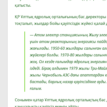
қатысты.
ҚР Ұлттық ядролық орталығының бас директоры
тоқталып, жылдар бойы қауіпсіздік жүйесі қала
— Атом электр станциясының Жылу элек
үшін атом реакторының энергиясы пайда
жағылады. 1950-60 жылдары салынған ал
жүйелері болды. 1970-80 жылдары салынға
жоқ. Ол кезде ғалымдар ядролық энергия
іздеді. Бірақ алдымен 1979 жылы Три-Май
жылы Чернобыль АЭС-дағы апаттардан кей
бастады, барлық назар қауіпсіздікке ауд
ғалым.
Сонымен қатар Ұлттық ядролық орталықтың бас
қаншалықты қауіпсіз екенін айтты.