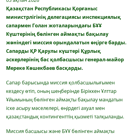
Қазақстан Республикасы Қорғаныс
министрлігінің делегациясы инспекциялық
сапармен Голан жоталарындағы БҰҰ
Күштерінің бөлінген аймақты бақылау
жөніндегі миссия орындалатын өңірге барды.
Сапарды ҚР Қарулы күштері Құрлық
әскерлерінің бас қолбасшысы генерал-майор
Мереке Көшекбаев басқарды.
Сапар барысында миссия қолбасшылығымен
кездесу өтіп, оның шеңберінде Біріккен Ұлттар
Ұйымының бөлінген аймақты бақылау мандатын
іске асыру мәселелері, өңірдегі ахуал мен
қазақстандық контингенттің қызметі талқыланды.
Миссия басшысы және БҰҰ бөлінген аймақты