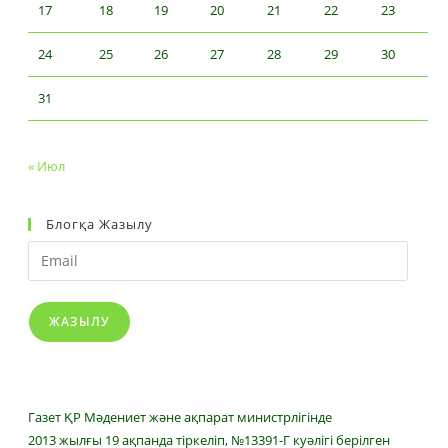
17
18
19
20
21
22
23
24
25
26
27
28
29
30
31
« Июл
Блогқа Жазылу
Email
ЖАЗЫЛУ
Газет ҚР Мәдениет және ақпарат министрлігінде
2013 жылғы 19 ақпанда тіркеліп, №13391-Г куәлігі берілген