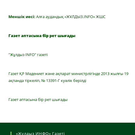
Меншік иесі:
Алға аудандық «ЖҰЛДЫЗ.INFO» ЖШС
Газет аптасына бір рет шығады
"Жұлдыз INFO" газеті
Газет ҚР Мәдениет және ақпарат министрлігінде 2013 жылғы 19
ақпанда тіркеліп, № 13391-Г куәлік берілді
Газет аптасына бір рет шығады
«Жұлдыз ИНФО» Газеті