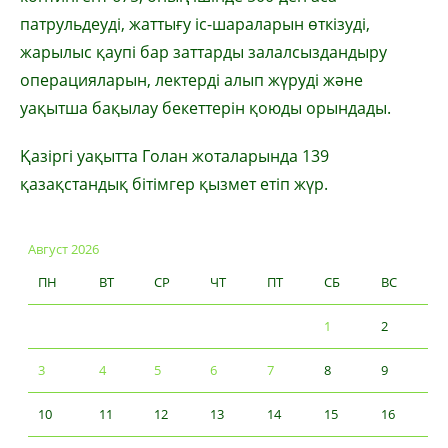
патрульдеуді, жаттығу іс-шараларын өткізуді,
жарылыс қаупі бар заттарды залалсыздандыру
операцияларын, лектерді алып жүруді және
уақытша бақылау бекеттерін қоюды орындады.
Қазіргі уақытта Голан жоталарында 139
қазақстандық бітімгер қызмет етіп жүр.
Август 2026
ПН
ВТ
СР
ЧТ
ПТ
СБ
ВС
1
2
3
4
5
6
7
8
9
10
11
12
13
14
15
16