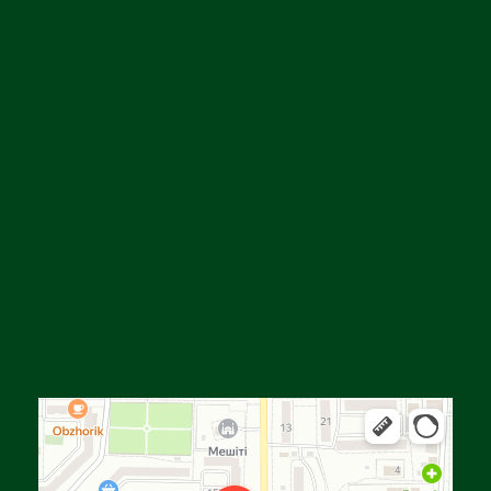
Алға
Яндекс Карталар — көлік, навигация, орындарды іздеу