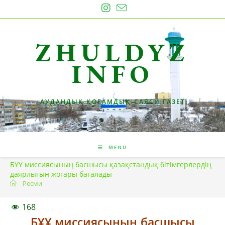
Skip
to
content
ZHULDYZ
INFO
АУДАНДЫҚ ҚОҒАМДЫҚ-САЯСИ ГАЗЕТ
MENU
БҰҰ миссиясының басшысы қазақстандық бітімгерлердің
даярлығын жоғары бағалады
Ресми
168
БҰҰ миссиясының басшысы