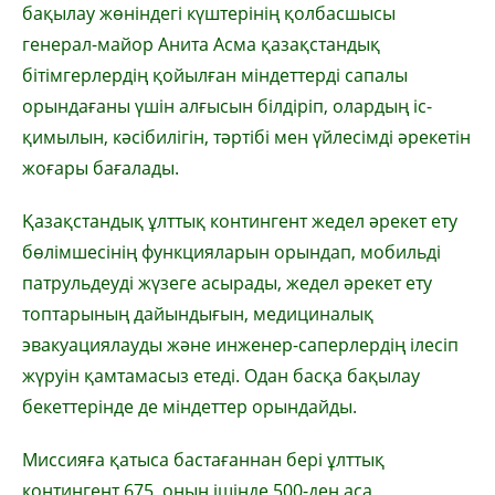
бақылау жөніндегі күштерінің қолбасшысы
генерал-майор Анита Асма қазақстандық
бітімгерлердің қойылған міндеттерді сапалы
орындағаны үшін алғысын білдіріп, олардың іс-
қимылын, кәсібилігін, тәртібі мен үйлесімді әрекетін
жоғары бағалады.
Қазақстандық ұлттық контингент жедел әрекет ету
бөлімшесінің функцияларын орындап, мобильді
патрульдеуді жүзеге асырады, жедел әрекет ету
топтарының дайындығын, медициналық
эвакуациялауды және инженер-саперлердің ілесіп
жүруін қамтамасыз етеді. Одан басқа бақылау
бекеттерінде де міндеттер орындайды.
Миссияға қатыса бастағаннан бері ұлттық
контингент 675, оның ішінде 500-ден аса