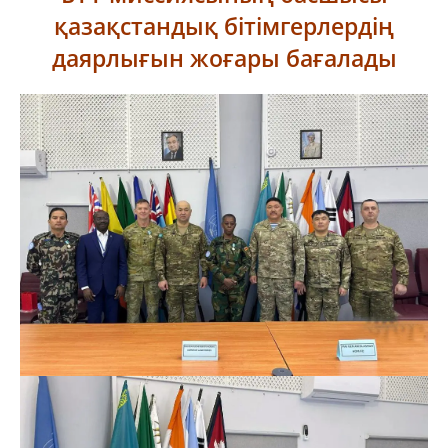
қазақстандық бітімгерлердің
даярлығын жоғары бағалады