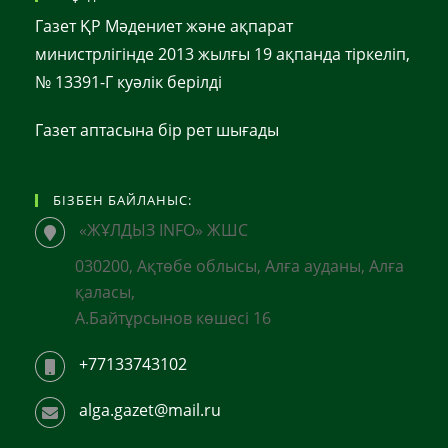
Газет ҚР Мәдениет және ақпарат
министрлігінде 2013 жылғы 19 ақпанда тіркеліп,
№ 13391-Г куәлік берілді
Газет аптасына бір рет шығады
БІЗБЕН БАЙЛАНЫС:
«ЖҰЛДЫЗ INFO» ЖШС
030200, Ақтөбе облысы, Алға ауданы, Алға
қаласы,
А.Байтұрсынов көшесі 16
+77133743102
alga.gazet@mail.ru