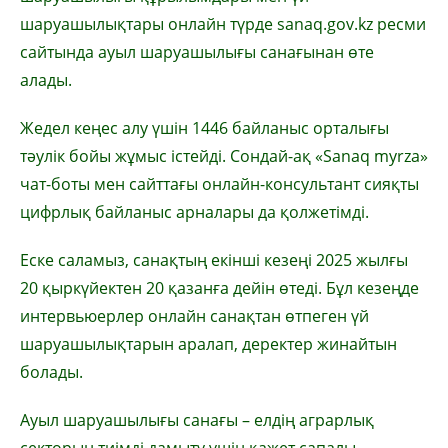
шаруашылықтары онлайн түрде sanaq.gov.kz ресми
сайтында ауыл шаруашылығы санағынан өте
алады.
Жедел кеңес алу үшін 1446 байланыс орталығы
тәулік бойы жұмыс істейді. Сондай-ақ «Sanaq myrza»
чат-боты мен сайттағы онлайн-консультант сияқты
цифрлық байланыс арналары да қолжетімді.
Еске саламыз, санақтың екінші кезеңі 2025 жылғы
20 қыркүйектен 20 қазанға дейін өтеді. Бұл кезеңде
интервьюерлер онлайн санақтан өтпеген үй
шаруашылықтарын аралап, деректер жинайтын
болады.
Ауыл шаруашылығы санағы – елдің аграрлық