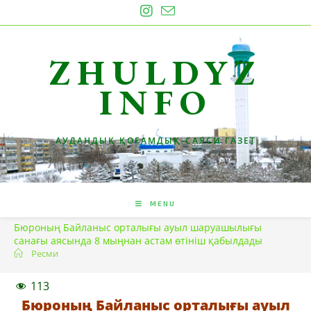
Skip
to
content
ZHULDYZ
INFO
АУДАНДЫҚ ҚОҒАМДЫҚ-САЯСИ ГАЗЕТ
MENU
Бюроның Байланыс орталығы ауыл шаруашылығы
санағы аясында 8 мыңнан астам өтініш қабылдады
Ресми
113
Бюроның Байланыс орталығы ауыл