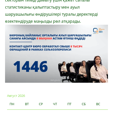
секторын тиімді дамыту үшін қажет сапалы
статистиканы қалыптастыру мен ауыл
шаруашылығы өндірушілері туралы деректерді
өзектендіруде маңызды рөл атқарады.
Август 2026
ПН
ВТ
СР
ЧТ
ПТ
СБ
ВС