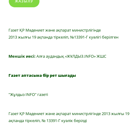
ЖАЗЫЛУ
Газет ҚР Мәдениет және ақпарат министрлігінде
2013 жылғы 19 ақпанда тіркеліп, №13391-Г куәлігі берілген
Меншік иесі:
Алға аудандық «ЖҰЛДЫЗ.INFO» ЖШС
Газет аптасына бір рет шығады
"Жұлдыз INFO" газеті
Газет ҚР Мәдениет және ақпарат министрлігінде 2013 жылғы 19
ақпанда тіркеліп, № 13391-Г куәлік берілді