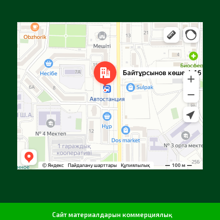
Алға
Яндекс Карталар — көлік, навигация, орындарды іздеу
Сайт материалдарын коммерциялық