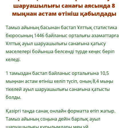
шаруашылығы санағы аясында 8
мыңнан астам өтініш қабылдады
Тамыз айының басынан бастап Ұлттық статистика
бюросының 1446 байланыс орталығы азаматтарға
Ұлттық ауыл шаруашылығы санағына қатысу
мәселелері бойынша белсенді түрде кеңес беріп
келеді.
1 тамыздан бастап байланыс орталығына 10,5
мыңнан астам өтініш келіп түсіп, оның 8,4 мыңы
тікелей ауыл шаруашылығы санағына қатысты
болды.
Қазіргі таңда санақ онлайн форматта өтіп жатыр.
Тамыз айының соңына дейін барлық ауыл
шаруашылығы құрылымдары мен үй