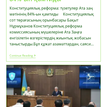
Конституциялық реформа: түзетулер Ата заң
мәтінінің 84%-ын қамтиды Конституциялық
сот төрағасының орынбасары Бақыт
Нұрмұханов Конституциялық реформа
комиссиясының мүшелеріне Ата Заңға
енгізілетін өзгерістердің жиынтық жобасын
таныстырды.Бұл құжат азаматтардан, саяси…
Конституциялық
Continue Reading
Реформа:
Түзетулер
Ата
Заң
Мәтінінің
84%-
Ын
Қамтиды