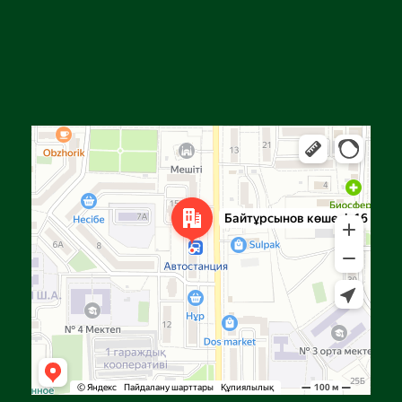
Алға
Яндекс Карталар — көлік, навигация, орындарды іздеу