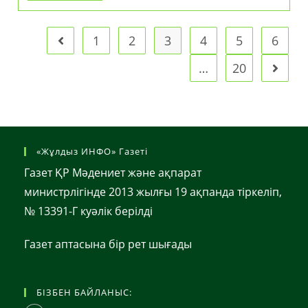
Басшысы
Қасым-
Жомарт
Тоқаев
1
2
3
4
5
6
Go to the previous page
Қаржылық
Мониторинг
…
20
Go to t
Агенттігінде
Жиын
Өткізді
«Жұлдыз ИНФО» Газеті
Газет ҚР Мәдениет және ақпарат
министрлігінде 2013 жылғы 19 ақпанда тіркеліп,
№ 13391-Г куәлік берілді
Газет аптасына бір рет шығады
БІЗБЕН БАЙЛАНЫС: