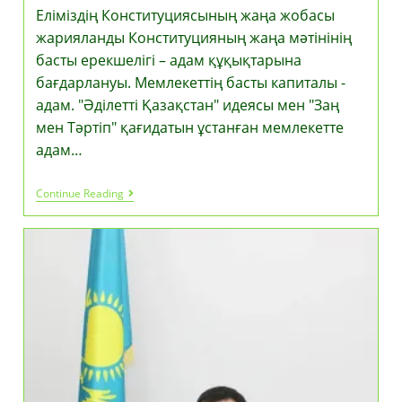
Еліміздің Конституциясының жаңа жобасы
жарияланды Конституцияның жаңа мәтінінің
басты ерекшелігі – адам құқықтарына
бағдарлануы. Мемлекеттің басты капиталы -
адам. "Әділетті Қазақстан" идеясы мен "Заң
мен Тәртіп" қағидатын ұстанған мемлекетте
адам…
Еліміздің
Continue Reading
Конституциясының
Жаңа
Жобасы
Жарияланды