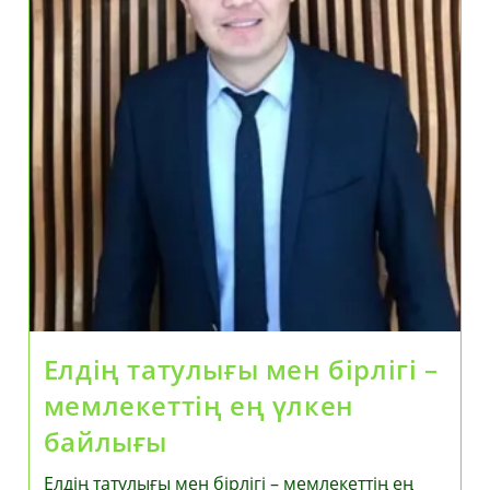
Елдің татулығы мен бірлігі –
мемлекеттің ең үлкен
байлығы
Елдің татулығы мен бірлігі – мемлекеттің ең