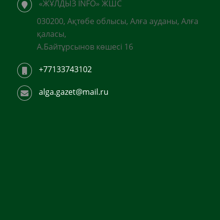
«ЖҰЛДЫЗ INFO» ЖШС
030200, Ақтөбе облысы, Алға ауданы, Алға
қаласы,
А.Байтұрсынов көшесі 16
+77133743102
alga.gazet@mail.ru