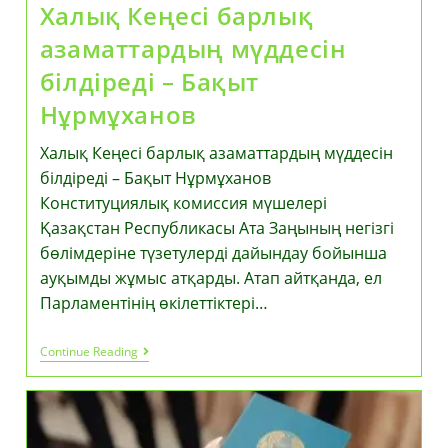
Халық Кеңесі барлық
азаматтардың мүддесін
білдіреді – Бақыт
Нұрмұханов
Халық Кеңесі барлық азаматтардың мүддесін
білдіреді – Бақыт Нұрмұханов
Конституциялық комиссия мүшелері
Қазақстан Республикасы Ата Заңының негізгі
бөлімдеріне түзетулерді дайындау бойынша
ауқымды жұмыс атқарды. Атап айтқанда, ел
Парламентінің өкілеттіктері…
Халық
Continue Reading
Кеңесі
Барлық
Азаматтардың
Мүддесін
Білдіреді
–