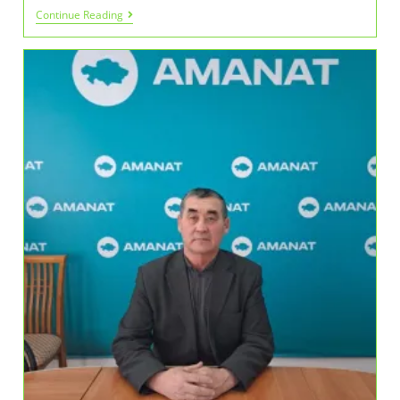
Елдің
Continue Reading
Болашағына
Бағытталған
Қадам