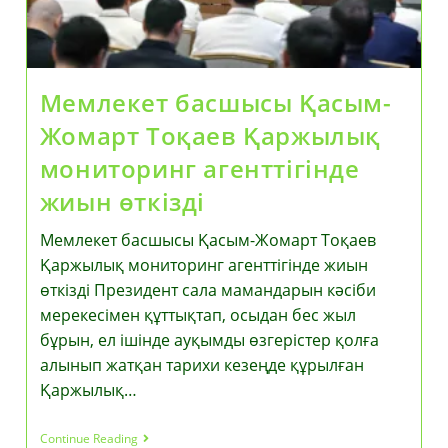
Мемлекет басшысы Қасым-
Жомарт Тоқаев Қаржылық
мониторинг агенттігінде
жиын өткізді
Мемлекет басшысы Қасым-Жомарт Тоқаев
Қаржылық мониторинг агенттігінде жиын
өткізді Президент сала мамандарын кәсіби
мерекесімен құттықтап, осыдан бес жыл
бұрын, ел ішінде ауқымды өзгерістер қолға
алынып жатқан тарихи кезеңде құрылған
Қаржылық…
Мемлекет
Continue Reading