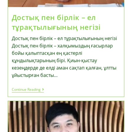
Достық пен бірлік – ел
тұрақтылығының негізі
Достық пен бірлік – ел тұрақтылығының негізі
Достық пен бірлік – халқымыздың ғасырлар
бойы қалыптасқан ең қастерлі
құндылықтарының бірі. Қиын-қыстау
кезеңдерде де елді аман сақтап қалған, ұлтты
ұйыстырған басты…
Достық
Continue Reading
Пен
Бірлік
–
Ел
Тұрақтылығының
Негізі