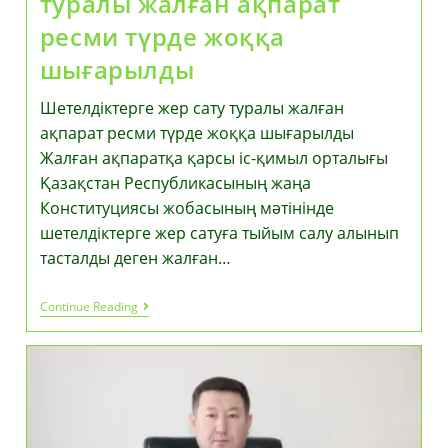
туралы жалған ақпарат
ресми түрде жоққа
шығарылды
Шетелдіктерге жер сату туралы жалған
ақпарат ресми түрде жоққа шығарылды
Жалған ақпаратқа қарсы іс-қимыл орталығы
Қазақстан Республикасының жаңа
Конституциясы жобасының мәтінінде
шетелдіктерге жер сатуға тыйым салу алынып
тасталды деген жалған…
Шетелдіктерге
Continue Reading
Жер
Сату
Туралы
Жалған
Ақпарат
Ресми
Түрде
Жоққа