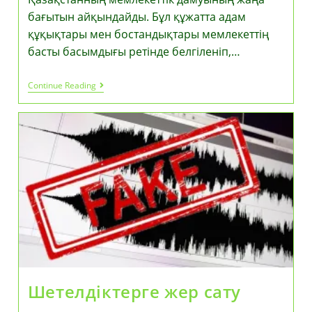
бағытын айқындайды. Бұл құжатта адам
құқықтары мен бостандықтары мемлекеттің
басты басымдығы ретінде белгіленіп,…
Жаңа
Continue Reading
Конституция
Жобасы
Қазақстанның
Мемлекеттік
Дамуының
Жаңа
Бағытын
Айқындайды
Шетелдіктерге жер сату