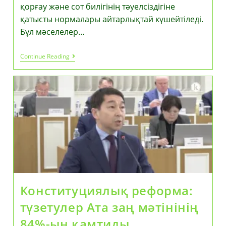
қорғау және сот билігінің тәуелсіздігіне
қатысты нормалары айтарлықтай күшейтіледі.
Бұл мәселелер…
Қазақстанда
Continue Reading
Неке
Мен
Отбасы
Құндылықтары
Конституциялық
Деңгейде
Күшейтіледі
Конституциялық реформа:
түзетулер Ата заң мәтінінің
84%-ын қамтиды