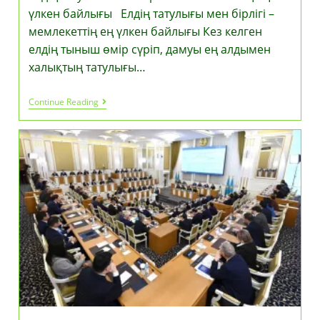
үлкен байлығы Елдің татулығы мен бірлігі –
мемлекеттің ең үлкен байлығы Кез келген
елдің тыныш өмір сүріп, дамуы ең алдымен
халықтың татулығы…
Елдің
Continue Reading
Татулығы
Мен
Бірлігі
–
Мемлекеттің
Ең
Үлкен
Байлығы