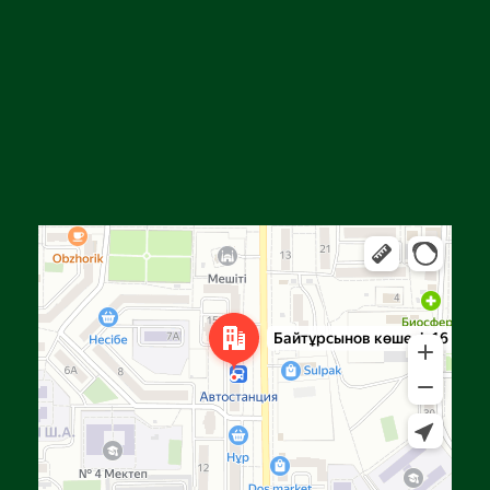
Алға
Яндекс Карталар — көлік, навигация, орындарды іздеу