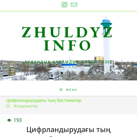
Skip
to
content
ZHULDYZ
INFO
АУДАНДЫҚ ҚОҒАМДЫҚ-САЯСИ ГАЗЕТ
MENU
Цифрландырудағы тың бастамалар
Жаңалықтар
193
Цифрландырудағы тың