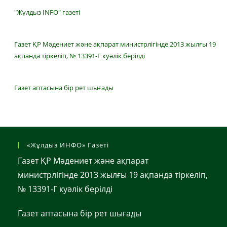
"Жұлдыз INFO" газеті
Газет ҚР Мәдениет және ақпарат министрлігінде 2013 жылғы 19
ақпанда тіркеліп, № 13391-Г куәлік берілді
Газет аптасына бір рет шығады
«Жұлдыз ИНФО» Газеті
Газет ҚР Мәдениет және ақпарат
министрлігінде 2013 жылғы 19 ақпанда тіркеліп,
№ 13391-Г куәлік берілді
Газет аптасына бір рет шығады