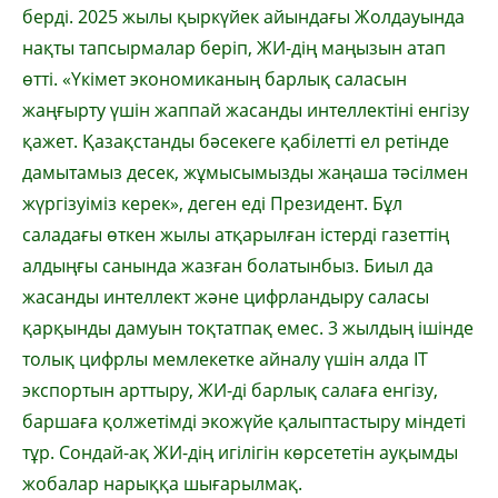
берді. 2025 жылы қыркүйек айындағы Жолдауында
нақты тапсырмалар беріп, ЖИ-дің маңызын атап
өтті. «Үкімет экономиканың барлық саласын
жаңғырту үшін жаппай жасанды интеллектіні енгізу
қажет. Қазақстанды бәсекеге қабілетті ел ретінде
дамытамыз десек, жұмысымызды жаңаша тәсілмен
жүргізуіміз керек», деген еді Президент. Бұл
саладағы өткен жылы атқарылған істерді газеттің
алдыңғы санында жазған болатынбыз. Биыл да
жасанды интеллект және цифрландыру саласы
қарқынды дамуын тоқтатпақ емес. 3 жылдың ішінде
толық цифрлы мемлекетке айналу үшін алда IT
экспортын арттыру, ЖИ-ді барлық салаға енгізу,
баршаға қолжетімді экожүйе қалыптастыру міндеті
тұр. Сондай-ақ ЖИ-дің игілігін көрсететін ауқымды
жобалар нарыққа шығарылмақ.