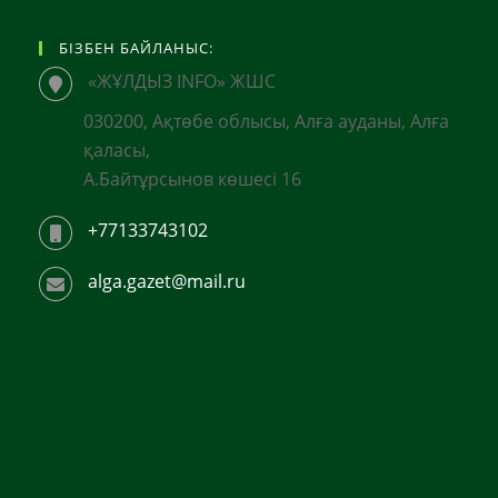
БІЗБЕН БАЙЛАНЫС:
«ЖҰЛДЫЗ INFO» ЖШС
030200, Ақтөбе облысы, Алға ауданы, Алға
қаласы,
А.Байтұрсынов көшесі 16
+77133743102
alga.gazet@mail.ru