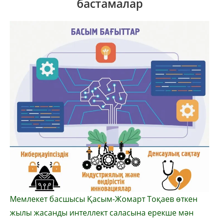
бастамалар
Мемлекет басшысы Қасым-Жомарт Тоқаев өткен
жылы жасанды интеллект саласына ерекше мән