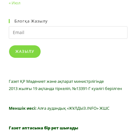
« Июл
Блогқа Жазылу
Email
ЖАЗЫЛУ
Газет ҚР Мәдениет және ақпарат министрлігінде
2013 жылғы 19 ақпанда тіркеліп, №13391-Г куәлігі берілген
Меншік иесі:
Алға аудандық «ЖҰЛДЫЗ.INFO» ЖШС
Газет аптасына бір рет шығады