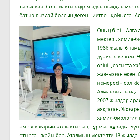
тырысқан.
Сол сияқты өңірімізден шыққан мерг
батыр қыздай болсын деген ниетпен қойылған
Ал
Оның бірі – Алға
мектебі, химия-б
1986 жылы
6
там
дүниеге кел
ген
.
Ө
өзінің соғыста х
жазғызған екен. 
немересін сол кі
Алманов атындағы
2007
ж
ылдар
арал
аяқта
ған
.
Жоғары 
химия-биология п
өмірлік жарын жолықтырып, тұрмыс құрады. Бүг
отырған жайы бар. Аталмыш мектепте
18 жыл
дан