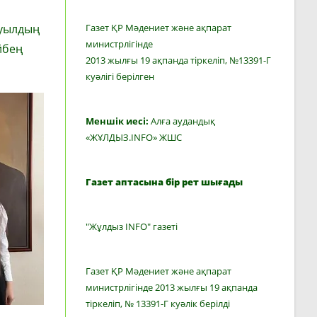
ауылдың
Газет ҚР Мәдениет және ақпарат
министрлігінде
йбең
2013 жылғы 19 ақпанда тіркеліп, №13391-Г
куәлігі берілген
Меншік иесі:
Алға аудандық
«ЖҰЛДЫЗ.INFO» ЖШС
Газет аптасына бір рет шығады
"Жұлдыз INFO" газеті
Газет ҚР Мәдениет және ақпарат
министрлігінде 2013 жылғы 19 ақпанда
тіркеліп, № 13391-Г куәлік берілді