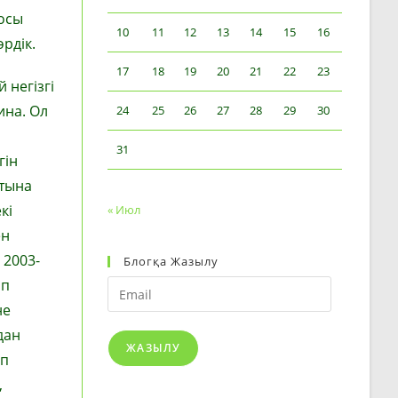
 осы
10
11
12
13
14
15
16
өрдік.
17
18
19
20
21
22
23
 негізгі
ина. Ол
24
25
26
27
28
29
30
31
гін
атына
кі
« Июл
ен
2003-
Блогқа Жазылу
ып
Email
не
дан
ЖАЗЫЛУ
ып
,