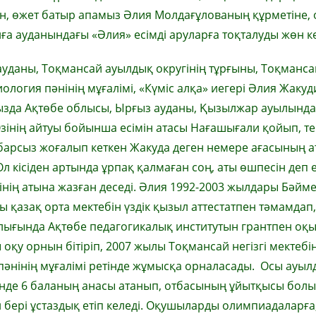
ен, өжет батыр апамыз Әлия Молдағұлованың құрметіне,
ға ауданындағы «Әлия» есімді аруларға тоқталуды жөн к
 ауданы, Тоқмансай ауылдық округінің тұрғыны, Тоқмансай
иология пәнінің мұғалімі, «Күміс алқа» иегері Әлия Жакуд
ызда Ақтөбе облысы
,
Ырғыз ауданы
,
Қызылжар ауылында
зінің айтуы бойынша есімін а
та
сы
Нағашығали
қойып, те
абарсыз жоғалып кеткен
Жакуда деген немере ағасының 
Ол кісіден артында
ұрпақ қалмаған
соң, аты өшпесін деп е
сінің атына жазған
деседі
.
Әлия
1992-2003 жылдар
ы
Бәйм
 қазақ орта мектебін үздік қызыл аттестатпен
тәмамдап,
ығында Ақтөбе педагогикалық институтын грантпен оқ
оқу орнын бітіріп,
2007 жылы Тоқмансай
негізгі мектебі
әнінің мұғалімі ретінде жұмысқа
орналасады. Осы ауыл
інде
6 баланың анасы атанып
, отбасының ұйытқысы бол
 бері ұстаздық етіп келеді.
Оқушыларды олимпиадаларға