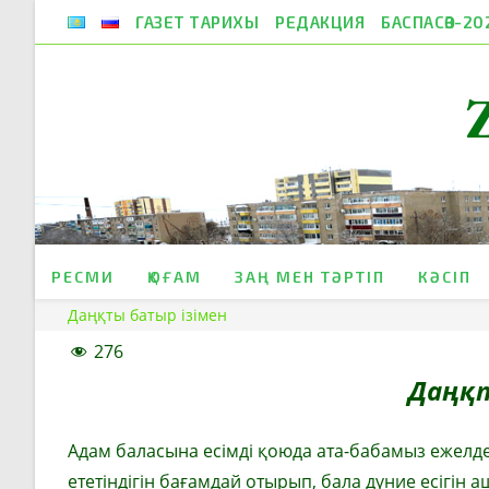
Skip
ГАЗЕТ ТАРИХЫ
РЕДАКЦИЯ
БАСПАСӨЗ-20
to
content
РЕСМИ
ҚОҒАМ
ЗАҢ МЕН ТӘРТІП
КӘСІП
Даңқты батыр ізімен
276
Даңқт
Адам
баласына есімді қоюда ата-бабамыз ежелде
ететіндігін бағамдай отырып, бала дүние есігін