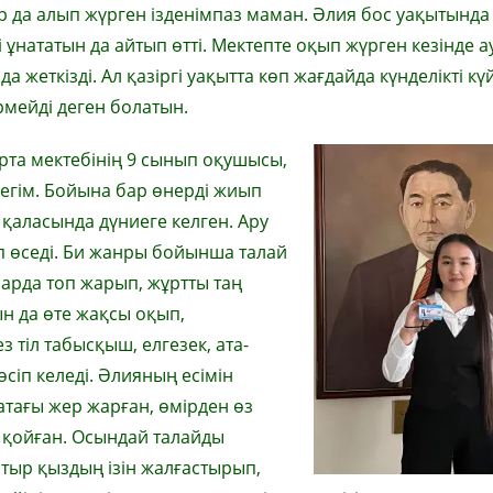
ар
да алып жүрген ізденімпаз маман. Әлия бос уақытында
і ұнататын да айтып өтті. Мектепте оқып жүрген кезінде 
жеткізді. Ал қазіргі уақытта көп жағдайда күнделікті кү
рмейді деген болатын.
орта мектебінің 9 сынып оқушысы
,
егім. Бойына бар өнерді жиып
 қаласында дүниеге келген.
Ару
п
өседі. Би жанры бойынша талай
арда топ жарып, жұртты таң
ын да өте жақсы оқып,
ез тіл табысқыш, елгезек, ата-
сіп келеді.
Әлияның есімін
атағы жер жарған, өмірден өз
 қойған. Осындай талайды
тыр қыздың ізін жалғастырып,