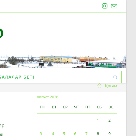
O
БАЛАЛАР БЕТІ
Қоғам
Август 2026
ПН
ВТ
СР
ЧТ
ПТ
СБ
ВС
1
2
ер
ға
3
4
5
6
7
8
9