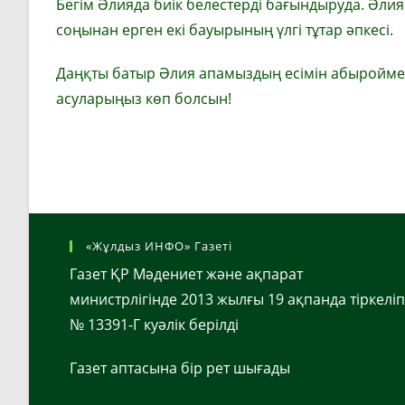
Бегім Әлияда биік белестерді бағындыруда. Әлия 
соңынан ерген екі бауырының үлгі тұтар әпкесі.
Даңқты батыр Әлия апамыздың есімін абыроймен
асуларыңыз көп болсын!
«Жұлдыз ИНФО» Газеті
Газет ҚР Мәдениет және ақпарат
министрлігінде 2013 жылғы 19 ақпанда тіркеліп
№ 13391-Г куәлік берілді
Газет аптасына бір рет шығады