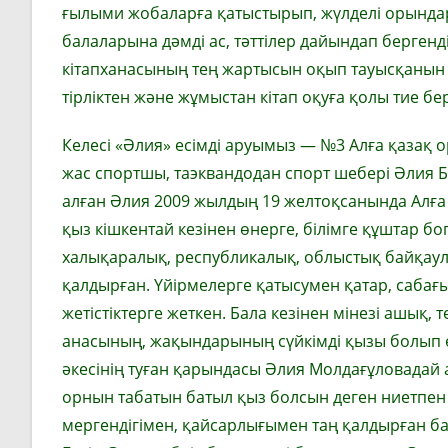
ғылыми жобаларға қатыстырып, жүлделі орынд
балаларына дәмді ас, тәттілер дайындап бергенд
кітапханасының тең жартысын оқып тауысқанын да 
тірліктен және жұмыстан кітап оқуға қолы тие бе
Келесі «Әлия» есімді аруымыз —
№3
Алға қазақ 
жас спортшы, таэквандодан спорт шебері Әлия Б
алған Әлия 2009 жылдың 19 желтоқсанында
А
лға
қыз кішкентай кезінен өнерге, білімге құштар бо
халықаралық, республикалық, облыстық байқаул
қалдырған. Үйірмелерге қатысумен қатар, сабағ
жетістіктерге жеткен. Бала кезінен мінезі ашық, т
анасының, жақындарының сүйкімді қызы болып ө
әкесінің туған қарындасы Әлия Молдағұловадай 
орнын табатын батыл қыз
болсын деген ниетпен
мергендігімен, қайсарлығымен таң қалдырған ба