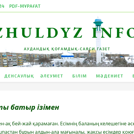
24
PDF-МҰРАҒАТ
ZHULDYZ INF
АУДАНДЫҚ ҚОҒАМДЫҚ-САЯСИ ГАЗЕТ
ДЕНСАУЛЫҚ
ӘЛЕУМЕТ
БІЛІМ
МӘДЕНИЕТ
ы батыр ізімен
н-ақ бей-жай қарамаған. Есімнің баланың келешегіне әс
 ашпастан бұрын алдын-ала мағыналы, жақсы есімдер қою