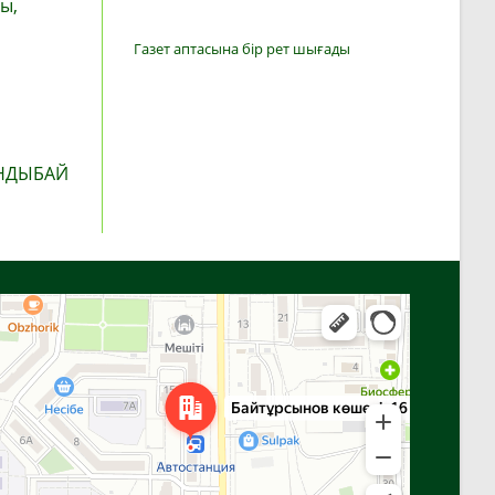
ы,
Газет аптасына бір рет шығады
АНДЫБАЙ
Алға
Яндекс Карталар — көлік, навигация, орындарды іздеу