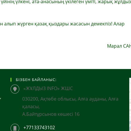
үйінің үлкені, ата-анасының үкілеген үміті, жарық жұлдыз
 алып жүрген қазақ қыздары жасасын демекпіз! Алар
Марал С
БІЗБЕН БАЙЛАНЫС:
«ЖҰЛДЫЗ INFO» ЖШС
,
030200, Ақтөбе облысы, Алға ауданы, Алға
қаласы,
А.Байтұрсынов көшесі 16
+77133743102