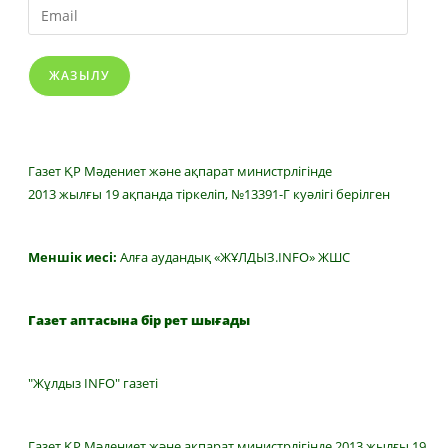
ЖАЗЫЛУ
Газет ҚР Мәдениет және ақпарат министрлігінде
2013 жылғы 19 ақпанда тіркеліп, №13391-Г куәлігі берілген
Меншік иесі:
Алға аудандық «ЖҰЛДЫЗ.INFO» ЖШС
Газет аптасына бір рет шығады
"Жұлдыз INFO" газеті
Газет ҚР Мәдениет және ақпарат министрлігінде 2013 жылғы 19