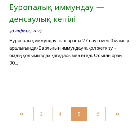
Еуропалық иммундау —
денсаулық кепілі
30 апреля, 2025
Еуропалық иммундау іс-шарасы 27 сәуір мен 3 мамыр
аралығында«Барлығын иммундауға қол жеткізу –
біздің қолымызда» қағидасымен өтеді. Осыған орай
30...
3
4
5
6