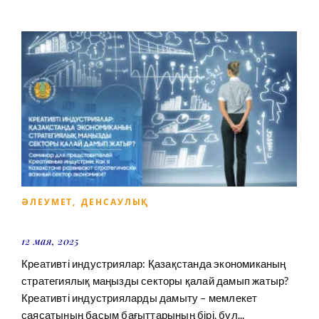
ӘЛЕУМЕТ
,
ДЕНСАУЛЫҚ
12 мая, 2025
Креативті индустриялар: Қазақстанда экономиканың
стратегиялық маңызды секторы қалай дамып жатыр?
Креативті индустрияларды дамыту – мемлекет
саясатының басым бағыттарының бірі, бұл...