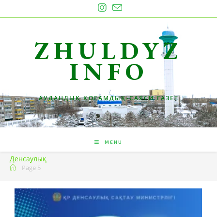
ZHULDYZ
INFO
АУДАНДЫҚ ҚОҒАМДЫҚ-САЯСИ ГАЗЕТ
MENU
Денсаулық
Page 5