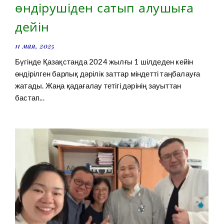
өндірушіден сатып алушыға
дейін
11 мая, 2025
Бүгінде Қазақстанда 2024 жылғы 1 шілдеден кейін
өндірілген барлық дәрілік заттар міндетті таңбалауға
жатады. Жаңа қадағалау тетігі дәрінің зауыттан
бастап...