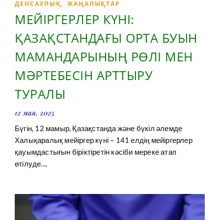
ДЕНСАУЛЫҚ
,
ЖАҢАЛЫҚТАР
МЕЙІРГЕРЛЕР КҮНІ:
ҚАЗАҚСТАНДАҒЫ ОРТА БУЫН
МАМАНДАРЫНЫҢ РӨЛІ МЕН
МӘРТЕБЕСІН АРТТЫРУ
ТУРАЛЫ
12 мая, 2025
Бүгін, 12 мамыр, Қазақстанда және бүкіл әлемде
Халықаралық мейіргер күні – 141 елдің мейіргерлер
қауымдастығын біріктіретін кәсіби мереке атап
өтілуде....