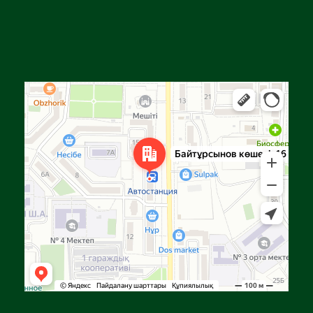
Алға
Яндекс Карталар — көлік, навигация, орындарды іздеу