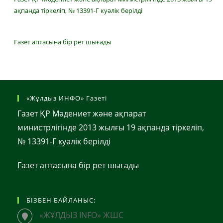
ақпанда тіркеліп, № 13391-Г куәлік берілді
Газет аптасына бір рет шығады
«Жұлдыз ИНФО» Газеті
Газет ҚР Мәдениет және ақпарат
министрлігінде 2013 жылғы 19 ақпанда тіркеліп,
№ 13391-Г куәлік берілді
Газет аптасына бір рет шығады
БІЗБЕН БАЙЛАНЫС:
«ЖҰЛДЫЗ INFO» ЖШС