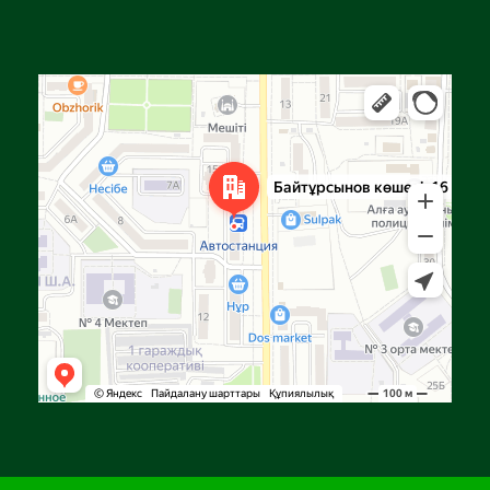
Алға
Яндекс Карталар — көлік, навигация, орындарды іздеу