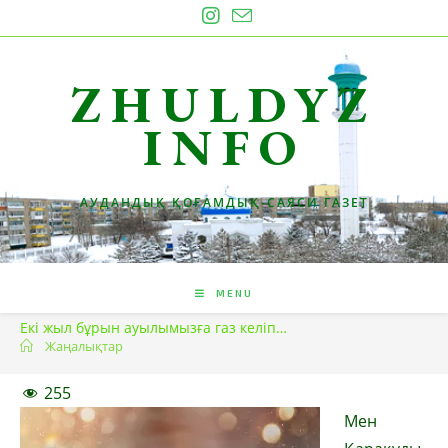
Skip
to
content
ZHULDYZ
INFO
АУДАНДЫҚ ҚОҒАМДЫҚ-САЯСИ ГАЗЕТ
MENU
Екі жыл бұрын ауылымызға газ келіп…
Жаңалықтар
255
Мен