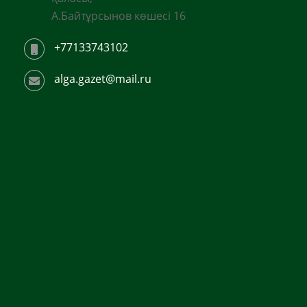
А.Байтұрсынов көшесі 16
+77133743102
alga.gazet@mail.ru