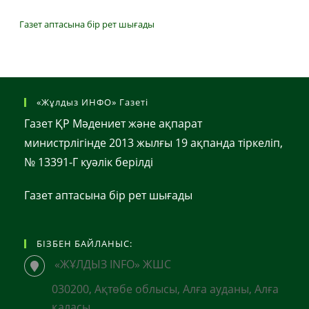
Газет аптасына бір рет шығады
«Жұлдыз ИНФО» Газеті
Газет ҚР Мәдениет және ақпарат
министрлігінде 2013 жылғы 19 ақпанда тіркеліп,
№ 13391-Г куәлік берілді
Газет аптасына бір рет шығады
БІЗБЕН БАЙЛАНЫС:
«ЖҰЛДЫЗ INFO» ЖШС
030200, Ақтөбе облысы, Алға ауданы, Алға
қаласы,