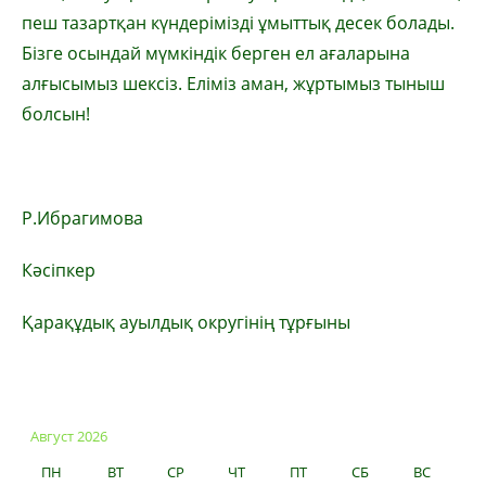
пеш тазартқан күндерімізді ұмыттық десек болады.
Бізге осындай мүмкіндік берген ел ағаларына
алғысымыз шексіз. Еліміз аман, жұртымыз тыныш
болсын!
Р.Ибрагимова
Кәсіпкер
Қарақұдық ауылдық округінің тұрғыны
Август 2026
ПН
ВТ
СР
ЧТ
ПТ
СБ
ВС