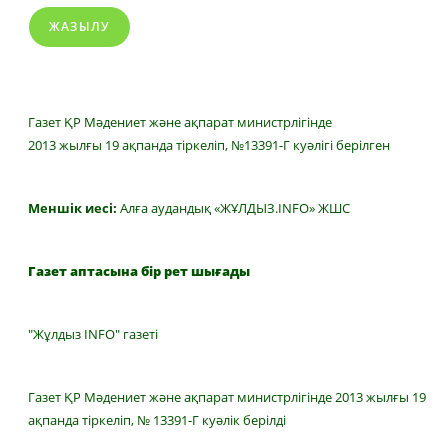
ЖАЗЫЛУ
Газет ҚР Мәдениет және ақпарат министрлігінде
2013 жылғы 19 ақпанда тіркеліп, №13391-Г куәлігі берілген
Меншік иесі:
Алға аудандық «ЖҰЛДЫЗ.INFO» ЖШС
Газет аптасына бір рет шығады
"Жұлдыз INFO" газеті
Газет ҚР Мәдениет және ақпарат министрлігінде 2013 жылғы 19
ақпанда тіркеліп, № 13391-Г куәлік берілді