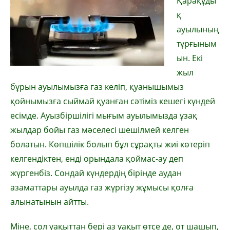
Қарақұды
қ
ауылының
тұрғыным
ын. Екі
жыл
бұрын ауылымызға газ келіп, қуанышымыз
қойнымызға сыймай қуанған сәтіміз кешегі күндей
есімде. Ауызбіршілігі мығым ауылымызда ұзақ
жылдар бойы газ мәселесі шешілмей келген
болатын. Көпшілік болып бұл сұрақты жиі көтеріп
келгендіктен, енді орындала қоймас-ау деп
жүргенбіз. Сондай күндердің бірінде аудан
азаматтары ауылда газ жүргізу жұмысы қолға
алынатынын айтты.
Міне, сол уақыттан бері аз уақыт өтсе де, от шашып,