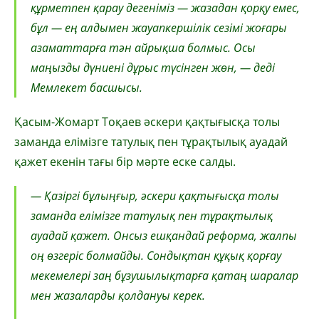
құрметпен қарау дегеніміз — жазадан қорқу емес,
бұл — ең алдымен жауапкершілік сезімі жоғары
азаматтарға тән айрықша болмыс. Осы
маңызды дүниені дұрыс түсінген жөн, — деді
Мемлекет басшысы.
Қасым-Жомарт Тоқаев әскери қақтығысқа толы
заманда елімізге татулық пен тұрақтылық ауадай
қажет екенін тағы бір мәрте еске салды.
— Қазіргі бұлыңғыр, әскери қақтығысқа толы
заманда елімізге татулық пен тұрақтылық
ауадай қажет. Онсыз ешқандай реформа, жалпы
оң өзгеріс болмайды. Сондықтан құқық қорғау
мекемелері заң бұзушылықтарға қатаң шаралар
мен жазаларды қолдануы керек.