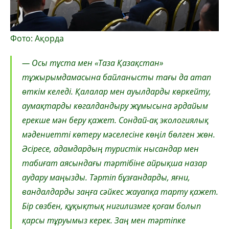
Фото: Ақорда
— Осы тұста мен «Таза Қазақстан»
тұжырымдамасына байланысты тағы да атап
өткім келеді. Қалалар мен ауылдарды көркейту,
аумақтарды көгалдандыру жұмысына әрдайым
ерекше мән беру қажет. Сондай-ақ экологиялық
мәдениетті көтеру мәселесіне көңіл бөлген жөн.
Әсіресе, адамдардың туристік нысандар мен
табиғат аясындағы тәртібіне айрықша назар
аудару маңызды. Тәртіп бұзғандарды, яғни,
вандалдарды заңға сәйкес жауапқа тарту қажет.
Бір сөзбен, құқықтық нигилизмге қоғам болып
қарсы тұруымыз керек. Заң мен тәртіпке