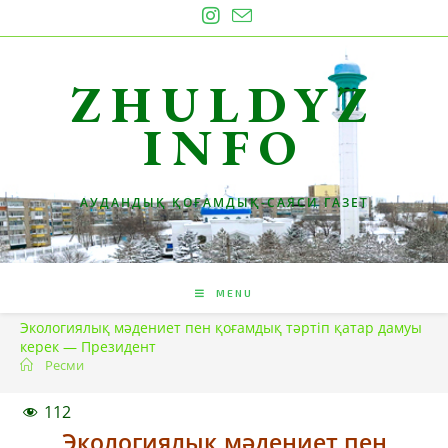
Skip
to
content
ZHULDYZ
INFO
АУДАНДЫҚ ҚОҒАМДЫҚ-САЯСИ ГАЗЕТ
MENU
Экологиялық мәдениет пен қоғамдық тәртіп қатар дамуы
керек — Президент
Ресми
112
Экологиялық мәдениет пен