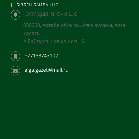
БІЗБЕН БАЙЛАНЫС:
«ЖҰЛДЫЗ INFO» ЖШС
030200, Ақтөбе облысы, Алға ауданы, Алға
қаласы,
А.Байтұрсынов көшесі 16
+77133743102
alga.gazet@mail.ru