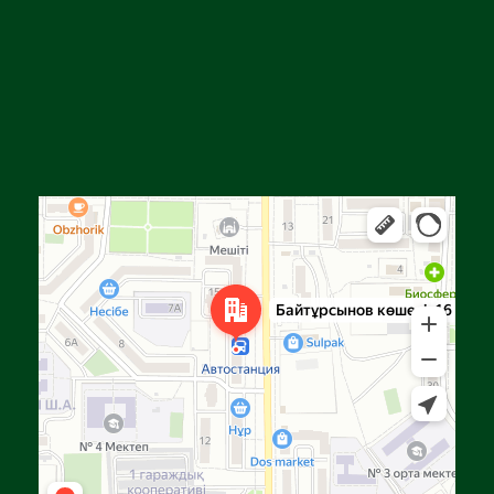
Алға
Яндекс Карталар — көлік, навигация, орындарды іздеу