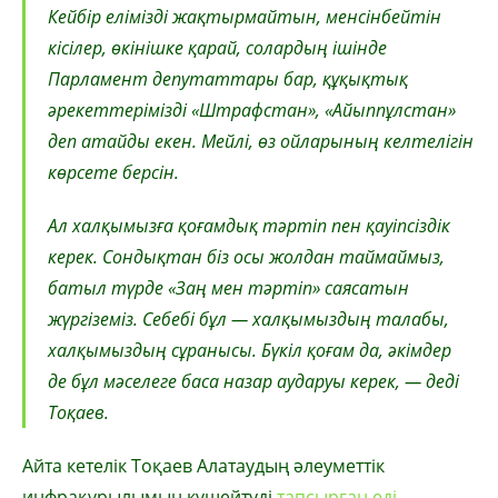
Кейбір елімізді жақтырмайтын, менсінбейтін
кісілер, өкінішке қарай, солардың ішінде
Парламент депутаттары бар, құқықтық
әрекеттерімізді «Штрафстан», «Айыппұлстан»
деп атайды екен. Мейлі, өз ойларының келтелігін
көрсете берсін.
Ал халқымызға қоғамдық тәртіп пен қауіпсіздік
керек. Сондықтан біз осы жолдан таймаймыз,
батыл түрде «Заң мен тәртіп» саясатын
жүргіземіз. Себебі бұл — халқымыздың талабы,
халқымыздың сұранысы. Бүкіл қоғам да, әкімдер
де бұл мәселеге баса назар аударуы керек, — деді
Тоқаев.
Айта кетелік Тоқаев Алатаудың әлеуметтік
инфрақұрылымын күшейтуді
тапсырған еді
.