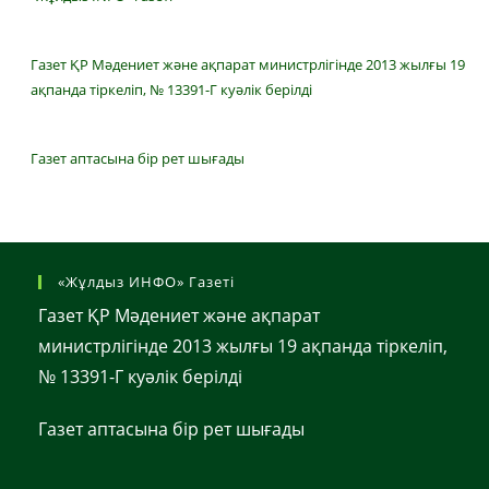
Газет ҚР Мәдениет және ақпарат министрлігінде 2013 жылғы 19
ақпанда тіркеліп, № 13391-Г куәлік берілді
Газет аптасына бір рет шығады
«Жұлдыз ИНФО» Газеті
Газет ҚР Мәдениет және ақпарат
министрлігінде 2013 жылғы 19 ақпанда тіркеліп,
№ 13391-Г куәлік берілді
Газет аптасына бір рет шығады