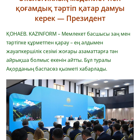
қоғамдық тәртіп қатар дамуы
керек — Президент
ҚОНАЕВ. KAZINFORM – Мемлекет басшысы заң мен
тәртіпке құрметпен қарау – ең алдымен
жауапкершілік сезімі жоғары азаматтарға тән
айрықша болмыс екенін айтты. Бұл туралы
Ақорданың баспасөз қызметі хабарлады.