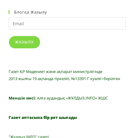
Блогқа Жазылу
Email
ЖАЗЫЛУ
Газет ҚР Мәдениет және ақпарат министрлігінде
2013 жылғы 19 ақпанда тіркеліп, №13391-Г куәлігі берілген
Меншік иесі:
Алға аудандық «ЖҰЛДЫЗ.INFO» ЖШС
Газет аптасына бір рет шығады
"Жұлдыз INFO" газеті