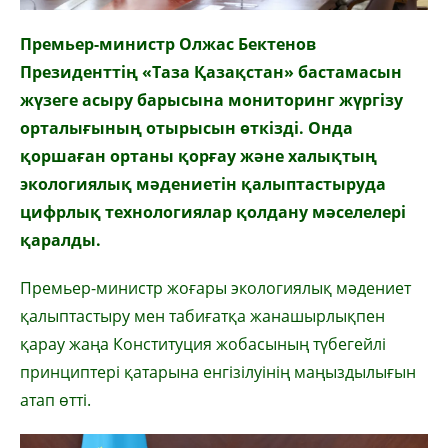
Премьер-министр Олжас Бектенов
Президенттің «Таза Қазақстан» бастамасын
жүзеге асыру барысына мониторинг жүргізу
орталығының отырысын өткізді. Онда
қоршаған ортаны қорғау және халықтың
экологиялық мәдениетін қалыптастыруда
цифрлық технологиялар қолдану мәселелері
қаралды.
Премьер-министр жоғары экологиялық мәдениет
қалыптастыру мен табиғатқа жанашырлықпен
қарау жаңа Конституция жобасының түбегейлі
принциптері қатарына енгізілуінің маңыздылығын
атап өтті.