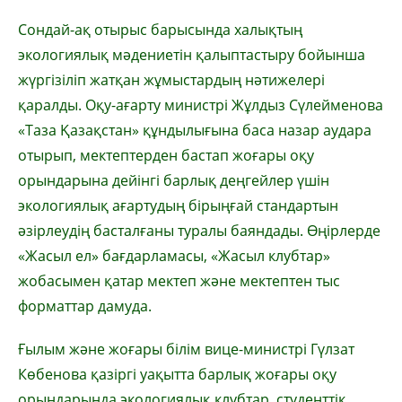
Сондай-ақ отырыс барысында халықтың
экологиялық мәдениетін қалыптастыру бойынша
жүргізіліп жатқан жұмыстардың нәтижелері
қаралды. Оқу-ағарту министрі Жұлдыз Сүлейменова
«Таза Қазақстан» құндылығына баса назар аудара
отырып, мектептерден бастап жоғары оқу
орындарына дейінгі барлық деңгейлер үшін
экологиялық ағартудың бірыңғай стандартын
әзірлеудің басталғаны туралы баяндады. Өңірлерде
«Жасыл ел» бағдарламасы, «Жасыл клубтар»
жобасымен қатар мектеп және мектептен тыс
форматтар дамуда.
Ғылым және жоғары білім вице-министрі Гүлзат
Көбенова қазіргі уақытта барлық жоғары оқу
орындарында экологиялық клубтар, студенттік