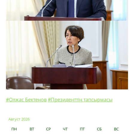
#Олжас Бектенов
#Президенттің тапсырмасы
Август 2026
ПН
ВТ
СР
ЧТ
ПТ
СБ
ВС