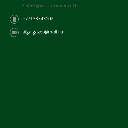
А.Байтұрсынов көшесі 16
+77133743102
alga.gazet@mail.ru