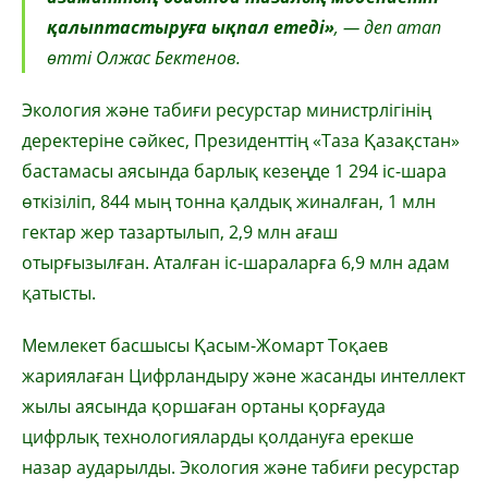
қалыптастыруға ықпал етеді»
, — деп атап
өтті Олжас Бектенов.
Экология және табиғи ресурстар министрлігінің
деректеріне сәйкес, Президенттің «Таза Қазақстан»
бастамасы аясында барлық кезеңде 1 294 іс-шара
өткізіліп, 844 мың тонна қалдық жиналған, 1 млн
гектар жер тазартылып, 2,9 млн ағаш
отырғызылған. Аталған іс-шараларға 6,9 млн адам
қатысты.
Мемлекет басшысы Қасым-Жомарт Тоқаев
жариялаған Цифрландыру және жасанды интеллект
жылы аясында қоршаған ортаны қорғауда
цифрлық технологияларды қолдануға ерекше
назар аударылды. Экология және табиғи ресурстар