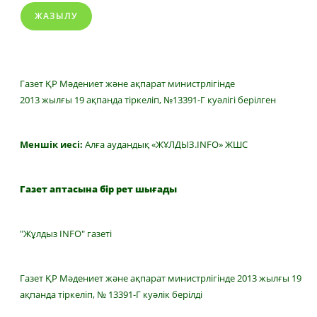
ЖАЗЫЛУ
Газет ҚР Мәдениет және ақпарат министрлігінде
2013 жылғы 19 ақпанда тіркеліп, №13391-Г куәлігі берілген
Меншік иесі:
Алға аудандық «ЖҰЛДЫЗ.INFO» ЖШС
Газет аптасына бір рет шығады
"Жұлдыз INFO" газеті
Газет ҚР Мәдениет және ақпарат министрлігінде 2013 жылғы 19
ақпанда тіркеліп, № 13391-Г куәлік берілді