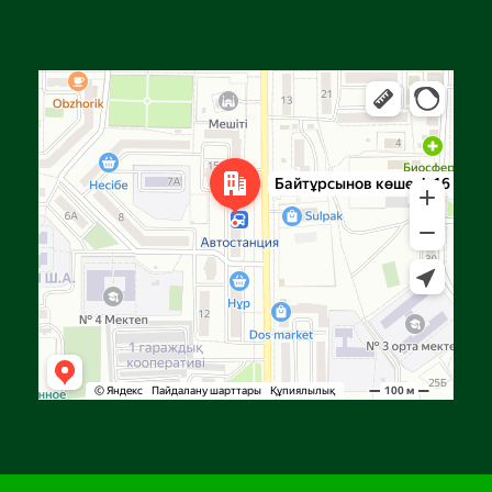
Алға
Яндекс Карталар — көлік, навигация, орындарды іздеу