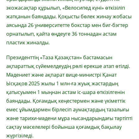
экожасақтар құрылып, «Велосипед күні» өткізіліп
жатқанын баяндады. Қоқысты бөлек жинау жобасы
аясында 26 университетте бокстар мен биг-бэгтер
орнатылып, қайта өңдеуге 36 тоннадан астам
пластик жиналды.
Президенттің «Таза Қазақстан» бастамасын
ақпараттық сүйемелдеудің рөлі ерекше атап өтілді.
Мәдениет және ақпарат вице-министрі Қанат
Ысқақов 2025 жылы 1 млн-ға жуық жастардың
қатысуымен 1 мыңнан астам іс-шара өткізілгенін
баяндады. Қоғамдық кеңестермен және үкіметтік
емес ұйымдармен бірлесіп аумақтардың тазалығы
және тарихи-мәдени мұра нысандарындағы тәртіпті
сақтау мәселелері бойынша қоғамдық бақылау
жүргізіледі.