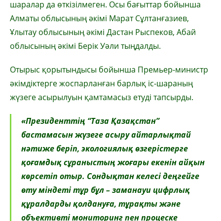
шаралар да өткізілмеген. Осы бағыттар бойынша
Алматы облысының әкімі Марат Сұлтанғазиев,
Ұлытау облысының әкімі Дастан Рыспеков, Абай
облысының әкімі Берік Уәли тыңдалды.
Отырыс қорытындысы бойынша Премьер-министр
әкімдіктерге жоспарланған барлық іс-шараның
жүзеге асырылуын қамтамасыз етуді тапсырды.
«Президенттің “Таза Қазақстан”
бастамасын жүзеге асыру айтарлықтай
нәтиже беріп, экологиялық өзгерістерге
қоғамдық сұраныстың жоғары екенін айқын
көрсетіп отыр. Сондықтан келесі деңгейге
өту міндеті тұр бұл – заманауи цифрлық
құралдарды қолдануға, тұрақты және
объективті мониторинг пен процеске