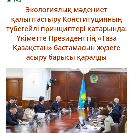
154
Экологиялық мәдениет
қалыптастыру Конституцияның
түбегейлі принциптері қатарында:
Үкіметте Президенттің «Таза
Қазақстан» бастамасын жүзеге
асыру барысы қаралды