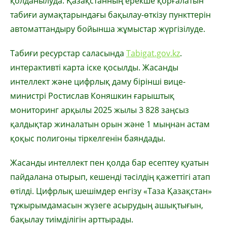
қолданылуда. Қазақстанның ерекше қорғалатын
табиғи аумақтарындағы бақылау-өткізу пункттерін
автоматтандыру бойынша жұмыстар жүргізілуде.
Табиғи ресурстар саласында
Tabigat.gov.kz
.
интерактивті карта іске қосылды. Жасанды
интеллект және цифрлық даму бірінші вице-
министрі Ростислав Коняшкин ғарыштық
мониторинг арқылы 2025 жылы 3 828 заңсыз
қалдықтар жиналатын орын және 1 мыңнан астам
қоқыс полигоны тіркелгенін баяндады.
Жасанды интеллект пен қолда бар есептеу қуатын
пайдалана отырып, кешенді тәсілдің қажеттігі атап
өтілді. Цифрлық шешімдер енгізу «Таза Қазақстан»
тұжырымдамасын жүзеге асырудың ашықтығын,
бақылау тиімділігін арттырады.