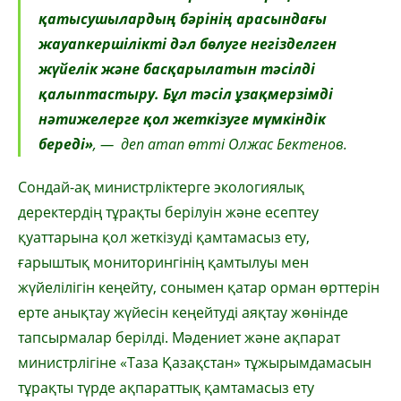
қатысушылардың бәрінің арасындағы
жауапкершілікті дәл бөлуге негізделген
жүйелік және басқарылатын тәсілді
қалыптастыру. Бұл тәсіл ұзақмерзімді
нәтижелерге қол жеткізуге мүмкіндік
береді»
, — деп атап өтті Олжас Бектенов.
Сондай-ақ министрліктерге экологиялық
деректердің тұрақты берілуін және есептеу
қуаттарына қол жеткізуді қамтамасыз ету,
ғарыштық мониторингінің қамтылуы мен
жүйелілігін кеңейту, сонымен қатар орман өрттерін
ерте анықтау жүйесін кеңейтуді аяқтау жөнінде
тапсырмалар берілді. Мәдениет және ақпарат
министрлігіне «Таза Қазақстан» тұжырымдамасын
тұрақты түрде ақпараттық қамтамасыз ету