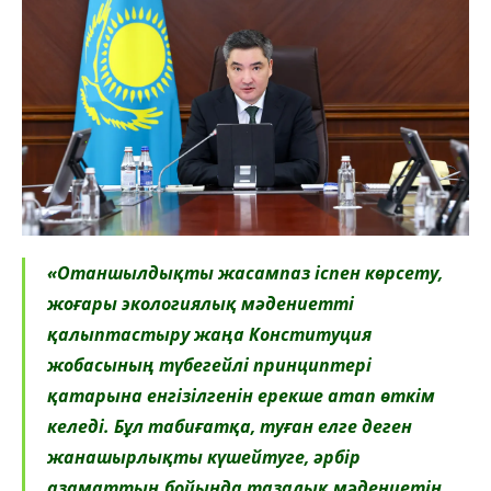
«Отаншылдықты жасампаз іспен көрсету,
жоғары экологиялық мәдениетті
қалыптастыру жаңа Конституция
жобасының түбегейлі принциптері
қатарына енгізілгенін ерекше атап өткім
келеді. Бұл табиғатқа, туған елге деген
жанашырлықты күшейтуге, әрбір
азаматтың бойында тазалық мәдениетін