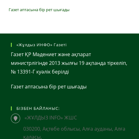
Газет аптасына бір рет шығады
«Жұлдыз ИНФО» Газеті
Газет ҚР Мәдениет және ақпарат
министрлігінде 2013 жылғы 19 ақпанда тіркеліп,
№ 13391-Г куәлік берілді
Газет аптасына бір рет шығады
БІЗБЕН БАЙЛАНЫС:
«ЖҰЛДЫЗ INFO» ЖШС
030200, Ақтөбе облысы, Алға ауданы, Алға
қаласы,