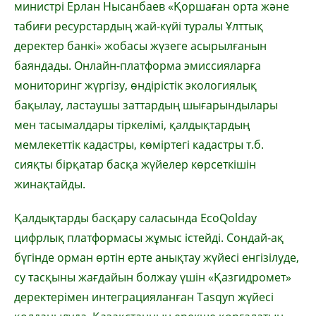
министрі Ерлан Нысанбаев «Қоршаған орта және
табиғи ресурстардың жай-күйі туралы Ұлттық
деректер банкі» жобасы жүзеге асырылғанын
баяндады. Онлайн-платформа эмиссияларға
мониторинг жүргізу, өндірістік экологиялық
бақылау, ластаушы заттардың шығарындылары
мен тасымалдары тіркелімі, қалдықтардың
мемлекеттік кадастры, көміртегі кадастры т.б.
сияқты бірқатар басқа жүйелер көрсеткішін
жинақтайды.
Қалдықтарды басқару саласында EcoQolday
цифрлық платформасы жұмыс істейді. Сондай-ақ
бүгінде орман өртін ерте анықтау жүйесі енгізілуде,
су тасқыны жағдайын болжау үшін «Қазгидромет»
деректерімен интеграцияланған Tasqyn жүйесі