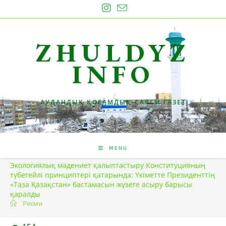
Skip
to
content
ZHULDYZ
INFO
АУДАНДЫҚ ҚОҒАМДЫҚ-САЯСИ ГАЗЕТ
MENU
Экологиялық мәдениет қалыптастыру Конституцияның
түбегейлі принциптері қатарында: Үкіметте Президенттің
«Таза Қазақстан» бастамасын жүзеге асыру барысы
қаралды
Ресми