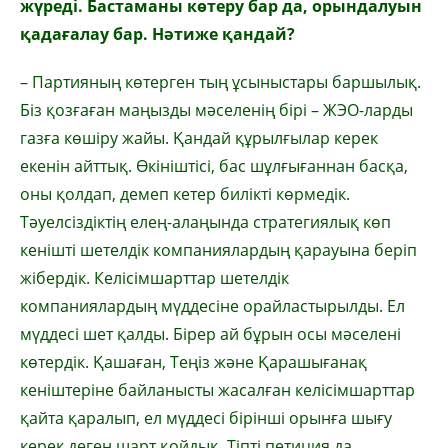
жүреді. Бастаманы көтеру бар да, орындалуын
қадағалау бар. Нәтиже қандай?
– Партияның көтерген тың ұсыныстары баршылық.
Біз қозғаған маңызды мәселенің бірі – ЖЭО-ларды
газға көшіру жайы. Қандай құрылғылар керек
екенін айттық. Өкініштісі, бас шұлғығаннан басқа,
оны қолдап, демеп кетер билікті көрмедік.
Тәуелсіздіктің елең-алаңында стратегиялық көп
кенішті шетелдік компаниялардың қарауына беріп
жібердік. Келісімшарттар шетелдік
компаниялардың мүддесіне орайластырылды. Ел
мүддесі шет қалды. Бірер ай бұрын осы мәселені
көтердік. Қашаған, Теңіз және Қарашығанақ
кеніштеріне байланысты жасалған келісімшарттар
қайта қаралып, ел мүддесі бірінші орынға шығу
керек деген шарт қойдық. Тіпті петиция да