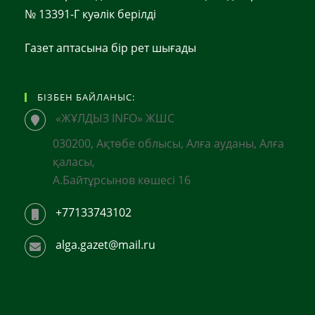
№ 13391-Г куәлік берілді
Газет аптасына бір рет шығады
БІЗБЕН БАЙЛАНЫС:
«ЖҰЛДЫЗ INFO» ЖШС
030200, Ақтөбе облысы, Алға ауданы, Алға
қаласы,
А.Байтұрсынов көшесі 16
+77133743102
alga.gazet@mail.ru