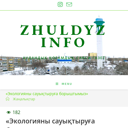
Skip
to
content
ZHULDYZ
INFO
АУДАНДЫҚ ҚОҒАМДЫҚ-САЯСИ ГАЗЕТ
MENU
«Экологияны сауықтыруға борыштымыз»
Жаңалықтар
182
«Экологияны сауықтыруға