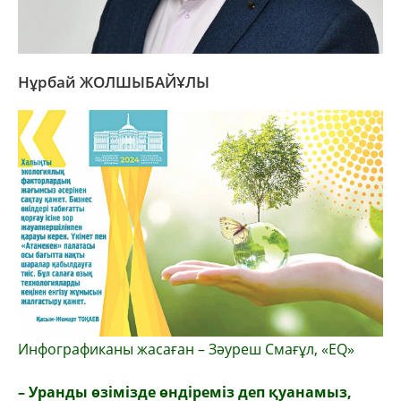
Нұрбай ЖОЛШЫБАЙҰЛЫ
Инфографиканы жасаған – Зәуреш Смағұл, «ЕQ»
– Уранды өзімізде өндіреміз деп қуана­мыз,