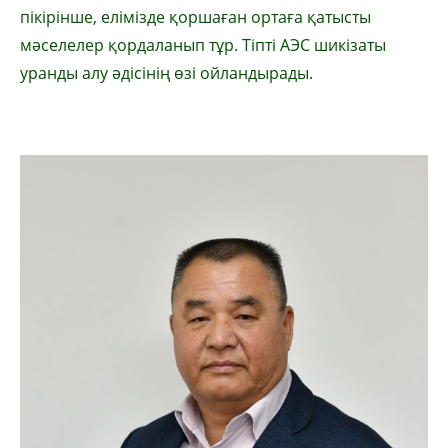
пікірінше, елімізде қоршаған ортаға қатысты
мәселелер қордаланып тұр. Тіпті АЭС шикізаты
уранды алу әдісінің өзі ойландырады.