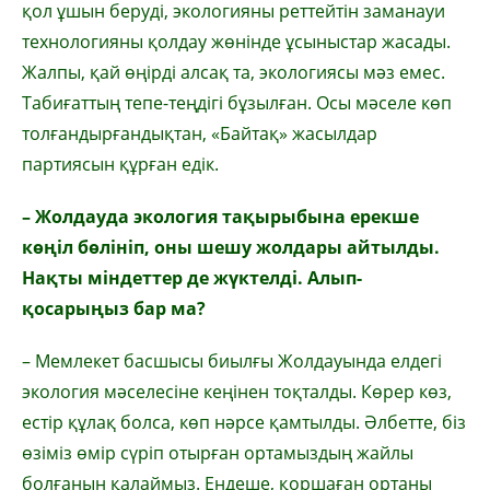
қол ұшын беруді, экологияны реттейтін заманауи
технологияны қолдау жөнінде ұсыныстар жасады.
Жалпы, қай өңірді алсақ та, экологиясы мәз емес.
Табиғаттың тепе-теңдігі бұзылған. Осы мәселе көп
толғандырғандықтан, «Байтақ» жасылдар
партиясын құрған едік.
– Жолдауда экология тақырыбына ерекше
көңіл бөлініп, оны шешу жолдары айтылды.
Нақты міндеттер де жүктелді. Алып-
қосарыңыз бар ма?
– Мемлекет басшысы биылғы Жолдауында елдегі
экология мәселесіне кеңінен тоқталды. Көрер көз,
естір құлақ болса, көп нәрсе қам­тыл­ды. Әлбетте, біз
өзіміз өмір сүріп отыр­ған ортамыздың жайлы
болғанын қалай­мыз. Ендеше, қоршаған ортаны