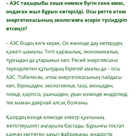
– АЭС тақырыбы кеше немесе бүгін ғана емес,
ондаған жыл бұрын көтерілді. Осы ретте атом
энергетикасының экологияға әсерін түсіндіріп
өтсеңіз?
– АЭС біздің елге керек. Ол жөнінде дау көтерудің
қажеті шамалы. Тіпті қаржылық, экономикалық
тұрғыдан да ұтарымыз көп. Ресей энергиясына
тәуелділіктен құтылудың бірегей амалы да – осы
АЭС. Тізбелесек, атом энергетикасының пайдасы
көп, біріншіден, экологиялық таза, екіншіден,
тиімді, қауіпсіз, үшіншіден, уран өзімізде өндіріледі,
тек маман даярлай алсақ болғаны.
Қазірдің өзінде елімізде электр қуатының
жетіспеушілігі аңғарыла бастады. Бұрынғы тоқтап
қалған көптеген зауыт-фабриканы, өндірістік