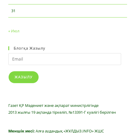
31
« Июл
Блогқа Жазылу
Email
ЖАЗЫЛУ
Газет ҚР Мәдениет және ақпарат министрлігінде
2013 жылғы 19 ақпанда тіркеліп, №13391-Г куәлігі берілген
Меншік иесі:
Алға аудандық «ЖҰЛДЫЗ.INFO» ЖШС