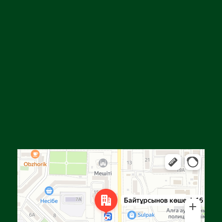
Алға
Яндекс Карталар — көлік, навигация, орындарды іздеу