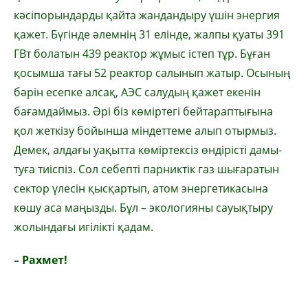
кәсіпорындарды қайта жандандыру үшін энергия
қажет. Бүгінде әлемнің 31 елінде, жалпы қуаты 391
ГВт болатын 439 реактор жұмыс істеп тұр. Бұған
қосымша тағы 52 реактор салынып жатыр. Осының
бәрін есепке алсақ, АЭС салудың қажет екенін
бағамдаймыз. Әрі біз көмір­тегі бейтараптығына
қол жет­кізу бойынша міндеттеме алып отырмыз.
Демек, алдағы уа­қытта көміртексіз өндірісті дамы­
туға тиіс­піз. Сол себепті парниктік газ шыға­ратын
сектор үлесін қысқартып, атом энергетикасына
көшу аса маңызды. Бұл – экологияны сауықтыру
жолындағы игілікті қадам.
– Рахмет!