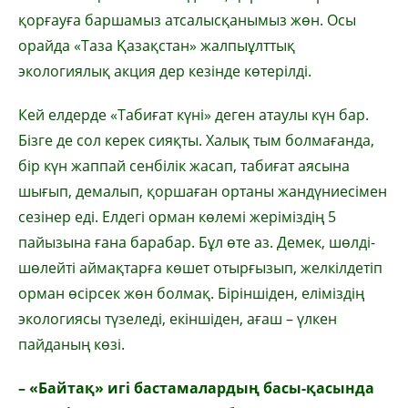
қорғауға баршамыз атсалысқанымыз жөн. Осы
орайда «Таза Қазақстан» жалпыұлттық
экологиялық акция дер кезінде көтерілді.
Кей елдерде «Табиғат күні» деген атаулы күн бар.
Бізге де сол керек сияқты. Халық тым болмағанда,
бір күн жаппай сенбілік жасап, табиғат аясына
шығып, демалып, қоршаған ортаны жандүниесімен
сезінер еді. Елдегі орман көлемі жеріміздің 5
пайызына ғана барабар. Бұл өте аз. Демек, шөлді-
шөлейті аймақтарға көшет отырғызып, желкілдетіп
орман өсірсек жөн болмақ. Біріншіден, еліміздің
экологиясы түзеледі, екіншіден, ағаш – үлкен
пайданың көзі.
– «Байтақ» игі бастамалардың басы-қасында