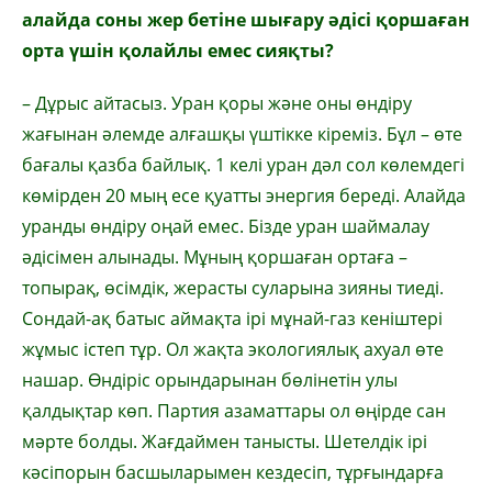
алайда соны жер бетіне шығару әдісі қоршаған
орта үшін қолайлы емес сияқты?
– Дұрыс айтасыз. Уран қоры және оны өндіру
жағынан әлемде алғашқы үштікке кіреміз. Бұл – өте
бағалы қазба байлық. 1 келі уран дәл сол көлемдегі
көмірден 20 мың есе қуатты энергия береді. Алайда
уранды өндіру оңай емес. Бізде уран шаймалау
әдісімен алынады. Мұның қоршаған ортаға –
топырақ, өсімдік, жерасты суларына зияны тиеді.
Сондай-ақ батыс аймақта ірі мұнай-газ кеніштері
жұмыс істеп тұр. Ол жақта экологиялық ахуал өте
нашар. Өндіріс орындарынан бөлінетін улы
қалдықтар көп. Партия азаматтары ол өңірде сан
мәрте болды. Жағдаймен танысты. Шетелдік ірі
кәсіпорын басшыларымен кездесіп, тұрғындарға