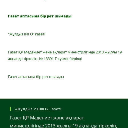
Газет аптасына бір рет шығады
"Жұлдыз INFO" газеті
Газет ҚР Мәдениет және ақпарат министрлігінде 2013 жылғы 19
ақпанда тіркеліп, № 13391-Г куәлік берілді
Газет аптасына бір рет шығады
«Жұлдыз ИНФО» Газеті
Газет ҚР Мәдениет және ақпарат
министрлігінде 2013 жылғы 19 ақпанда тіркеліп,