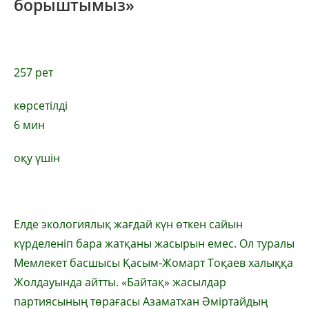
борыштымыз»
257
рет
көрсетілді
6 мин
оқу үшін
Елде экологиялық жағдай күн өткен сайын
күрделеніп бара жатқаны жасырын емес. Ол туралы
Мемлекет басшысы Қасым-Жомарт Тоқаев халыққа
Жолдауында айтты. «Байтақ» жасылдар
партиясының төрағасы Азаматхан Әміртайдың