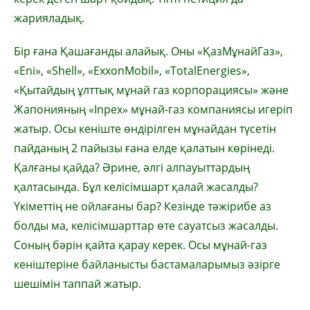
жарияладық.
Бір ғана Қашағанды алайық. Оны «ҚазМұнайГаз»,
«Eni», «Shell», «ExxonMobil», «TotalEnergies»,
«Қытайдың ұлттық мұнай газ корпорациясы» және
Жапонияның «Inpex» мұнай-газ компаниясы игеріп
жатыр. Осы кеніште өндірілген мұнайдан түсетін
пайданың 2 пайызы ғана елде қалатын көрінеді.
Қалғаны қайда? Әрине, әлгі алпауыттардың
қалтасында. Бұл келісімшарт қалай жасалды?
Үкіметтің не ойлағаны бар? Кезінде тәжірибе аз
болды ма, келісімшарттар өте сауатсыз жасалды.
Соның бәрін қайта қарау керек. Осы мұнай-газ
кеніштеріне байланысты бастамаларымыз әзірге
шешімін таппай жатыр.