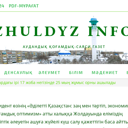
24
PDF-МҰРАҒАТ
ZHULDYZ INF
АУДАНДЫҚ ҚОҒАМДЫҚ-САЯСИ ГАЗЕТ
ДЕНСАУЛЫҚ
ӘЛЕУМЕТ
БІЛІМ
МӘДЕНИЕТ
ардағы ірі 17 жоба негізінде 25 мың жұмыс орны ашылады
дент өзінің «Әділетті Қазақстан: заң мен тәртіп, эконом
оғамдық оптимизм» атты халыққа Жолдауында еліміздің
птік әлеуетін ашуға жүйелі күш салу қажеттігін баса айтты