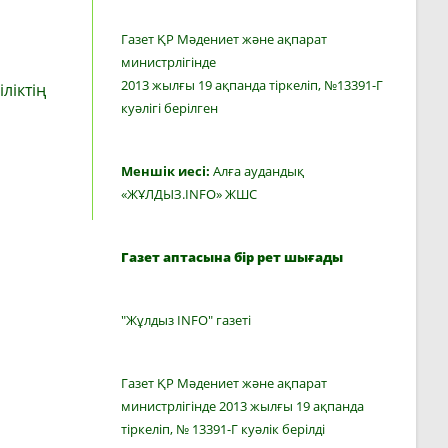
Газет ҚР Мәдениет және ақпарат
министрлігінде
2013 жылғы 19 ақпанда тіркеліп, №13391-Г
ліктің
куәлігі берілген
Меншік иесі:
Алға аудандық
«ЖҰЛДЫЗ.INFO» ЖШС
Газет аптасына бір рет шығады
"Жұлдыз INFO" газеті
Газет ҚР Мәдениет және ақпарат
министрлігінде 2013 жылғы 19 ақпанда
тіркеліп, № 13391-Г куәлік берілді