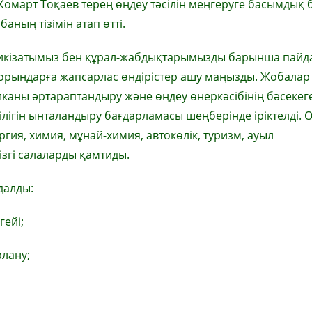
омарт Тоқаев терең өңдеу тәсілін меңгеруге басымдық 
обаның тізімін атап өтті.
кізатымыз бен құрал-жабдықтарымызды барынша пайда
іпорындарға жапсарлас өндірістер ашу маңызды. Жобалар
каны әртараптандыру және өңдеу өнеркәсібінің бәсекег
тілігін ынталандыру бағдарламасы шеңберінде іріктелді. 
ргия, химия, мұнай-химия, автокөлік, туризм, ауыл
згі салаларды қамтиды.
далды:
гейі;
лану;