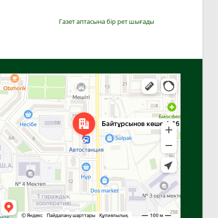
Газет аптасына бір рет шығады
Алға
Яндекс Карталар — көлік, навигация, орындарды іздеу