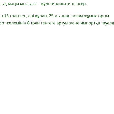
лық маңыздылығы – мультипликативті әсер.
 15 трлн теңгені құрап, 25 мыңнан астам жұмыс орны
орт көлемінің 6 трлн теңгеге артуы және импортқа тәуелді