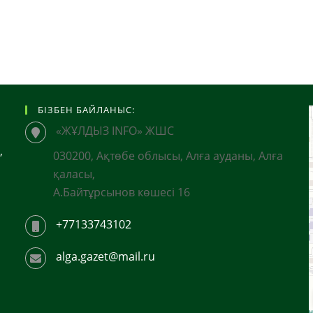
БІЗБЕН БАЙЛАНЫС:
«ЖҰЛДЫЗ INFO» ЖШС
,
030200, Ақтөбе облысы, Алға ауданы, Алға
қаласы,
А.Байтұрсынов көшесі 16
+77133743102
alga.gazet@mail.ru