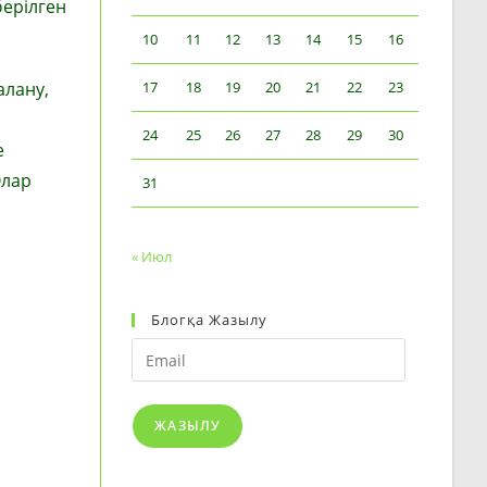
берілген
10
11
12
13
14
15
16
лану,
17
18
19
20
21
22
23
24
25
26
27
28
29
30
е
Олар
31
« Июл
Блогқа Жазылу
Email
ЖАЗЫЛУ