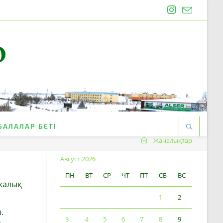
O
БАЛАЛАР БЕТІ
Жаңалықтар
Август 2026
ПН
ВТ
СР
ЧТ
ПТ
СБ
ВС
икалық
1
2
.
3
4
5
6
7
8
9