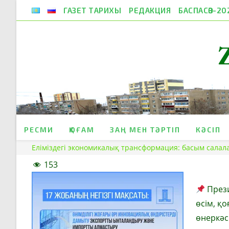
Skip
ГАЗЕТ ТАРИХЫ
РЕДАКЦИЯ
БАСПАСӨЗ-20
to
content
РЕСМИ
ҚОҒАМ
ЗАҢ МЕН ТӘРТІП
КӘСІП
Еліміздегі экономикалық трансформация: басым салал
153
Прези
өсім, қ
өнеркәсі