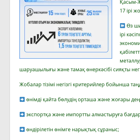
Қасым-Ж
17 ірі ж
Өз ши
ірі кәс
экономи
қабілет
металлу
шаруашылығы және тамақ өнеркәсібі сияқты негі
Жобалар тізімі негізгі критерийлер бойынша таң
өнімді қайта бөлудің орташа және жоғары дең
экспортқа және импортты алмастыруға бағдар
өндірілетін өнімге нарықтық сұраныс;