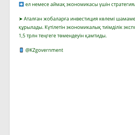
ел немесе аймақ экономикасы үшін стратегия
➤ Аталған жобаларға инвестиция көлемі шамамен
құрылады. Күтілетін экономикалық тиімділік эксп
1,5 трлн теңгеге төмендеуін қамтиды.
@KZgovernment