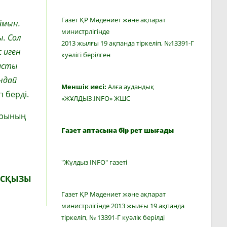
Газет ҚР Мәдениет және ақпарат
ймын.
министрлігінде
. Сол
2013 жылғы 19 ақпанда тіркеліп, №13391-Г
с иген
куәлігі берілген
басты
ндай
Меншік иесі:
Алға аудандық
п берді.
«ЖҰЛДЫЗ.INFO» ЖШС
арының
Газет аптасына бір рет шығады
"Жұлдыз INFO" газеті
АСҚЫЗЫ
Газет ҚР Мәдениет және ақпарат
министрлігінде 2013 жылғы 19 ақпанда
тіркеліп, № 13391-Г куәлік берілді