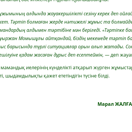
ұжымының алдында жауакершілікті сезіну керек деп ойла
ет. Тәртіп болмаған жерде нәтижелі жұмыс та болмайды
амандардың алдымен тәртібіне мән беріледі. «Тәртіпке ба
ауыржан Момышұлы айтқандай, біздің мекемеде тәртіп 
жұмыс барысында түрлі ситуациялар орын алып жатады. Со
ілуіне қадам жасаған дұрыс деп есептеймін, —
деп жауа
амандық иелерінің күнделікті атқарып жүрген жұмыст
ті, шыдамдылықты қажет ететіндігін түсіне білді.
Марал ЖАЛҒ