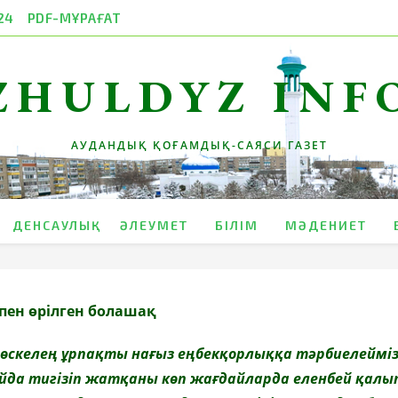
24
PDF-МҰРАҒАТ
ZHULDYZ INF
АУДАНДЫҚ ҚОҒАМДЫҚ-САЯСИ ГАЗЕТ
ДЕНСАУЛЫҚ
ӘЛЕУМЕТ
БІЛІМ
МӘДЕНИЕТ
пен өрілген болашақ
келең ұрпақты нағыз еңбекқорлыққа тәрбиелейміз.
йда тигізіп жатқаны көп жағдайларда еленбей қалы