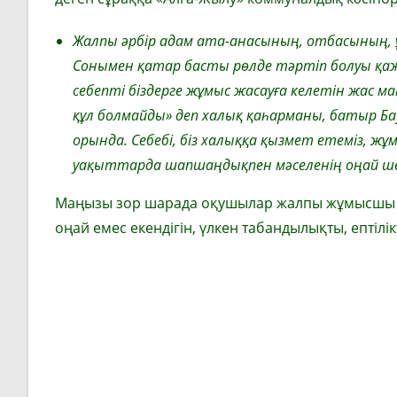
Жалпы әрбір адам ата-анасының, отбасының, 
Сонымен қатар басты рөлде тәртіп болуы қаж
себепті біздерге жұмыс жасауға келетін жас м
құл болмайды» деп халық қаһарманы, батыр Б
орында. Себебі, біз халыққа қызмет етеміз, 
уақыттарда шапшаңдықпен мәселенің оңай шеш
Маңызы зор шарада оқушылар жалпы жұмысшы м
оңай емес екендігін, үлкен табандылықты, ептілік