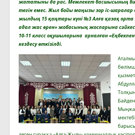
жататыны да рас. Мемлекет басшысының биы
тегін емес. Жыл бойы маңызы зор іс-шаралар 
жылдың 15 қаңтары күні №3 Алға қазақ орта
адал жас өрен» жобасының жоспарына сәйк
10-11 класс оқушыларына арналған «Еңбекп
кездесу өткізілді.
Аталмы
бөлімш
қызмет
Абдулл
Толқын
Байден
Мыңжас
мектебі
барысы
деген сұраққа «Алға-Жылу» коммуналдық кәсіп