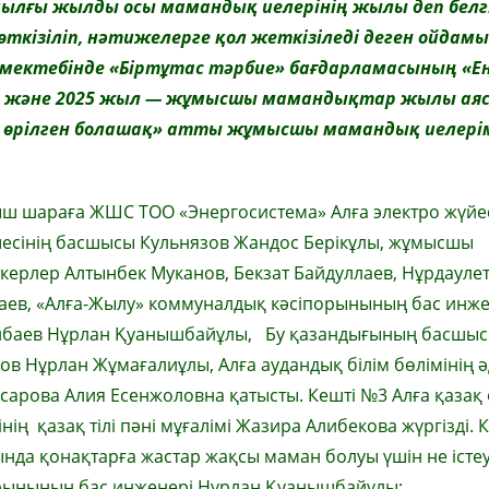
лғы жылды осы мамандық иелерінің жылы деп белгі
өткізіліп, нәтижелерге қол жеткізіледі деген ойдамы
 мектебінде «Біртұтас тәрбие» бағдарламасының «Ең
ес және 2025 жыл — жұмысшы мамандықтар жылы ая
ен өрілген болашақ» атты жұмысшы мамандық иелері
ш шараға ЖШС ТОО «Энергосистема» Алға электро жүйе
есінің басшысы Кульнязов Жандос Берікұлы, жұмысшы
керлер Алтынбек Муканов, Бекзат Байдуллаев, Нұрдауле
аев, «Алға-Жылу» коммуналдық кәсіпорынының бас инже
баев Нұрлан Қуанышбайұлы, Бу қазандығының басшы
ов Нұрлан Жұмағалиұлы, Алға аудандық білім бөлімінің ә
арова Алия Есенжоловна қатысты. Кешті №3 Алға қазақ 
нің қазақ тілі пәні мұғалімі Жазира Алибекова жүргізді. 
нда қонақтарға жастар жақсы маман болуы үшін не істеу
орынының бас инженері Нұрлан Қуанышбайұлы: