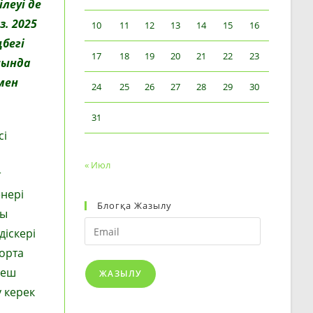
леуі де
з. 2025
10
11
12
13
14
15
16
бегі
17
18
19
20
21
22
23
сында
мен
24
25
26
27
28
29
30
31
сі
« Июл
т
нері
Блогқа Жазылу
сы
Email
діскері
орта
Кеш
ЖАЗЫЛУ
 керек