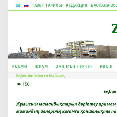
Skip
ГАЗЕТ ТАРИХЫ
РЕДАКЦИЯ
БАСПАСӨЗ-20
to
content
РЕСМИ
ҚОҒАМ
ЗАҢ МЕН ТӘРТІП
КӘСІП
Еңбекпен өрілген болашақ
150
Еңбек
Жұмысшы мамандықтарын дәріптеу арқылы өс
мамандық иелерінің қоғамға қаншалықты па