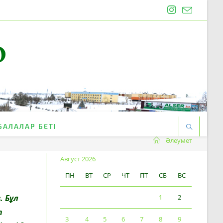
O
БАЛАЛАР БЕТІ
Әлеумет
Август 2026
ПН
ВТ
СР
ЧТ
ПТ
СБ
ВС
 Бұл
1
2
п
3
4
5
6
7
8
9