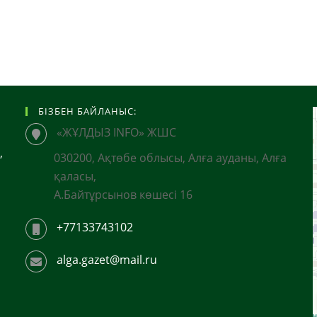
БІЗБЕН БАЙЛАНЫС:
«ЖҰЛДЫЗ INFO» ЖШС
,
030200, Ақтөбе облысы, Алға ауданы, Алға
қаласы,
А.Байтұрсынов көшесі 16
+77133743102
alga.gazet@mail.ru