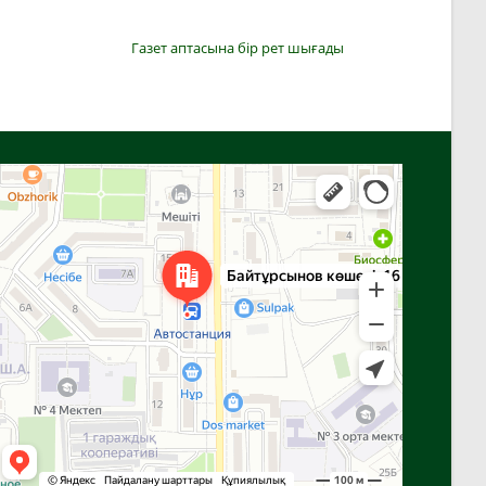
Газет аптасына бір рет шығады
Алға
Яндекс Карталар — көлік, навигация, орындарды іздеу