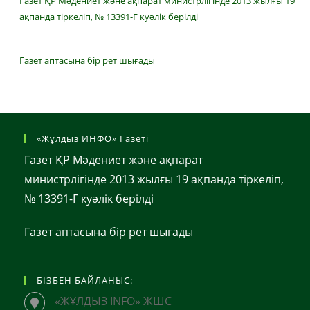
Газет ҚР Мәдениет және ақпарат министрлігінде 2013 жылғы 19
ақпанда тіркеліп, № 13391-Г куәлік берілді
Газет аптасына бір рет шығады
«Жұлдыз ИНФО» Газеті
Газет ҚР Мәдениет және ақпарат
министрлігінде 2013 жылғы 19 ақпанда тіркеліп,
№ 13391-Г куәлік берілді
Газет аптасына бір рет шығады
БІЗБЕН БАЙЛАНЫС:
«ЖҰЛДЫЗ INFO» ЖШС