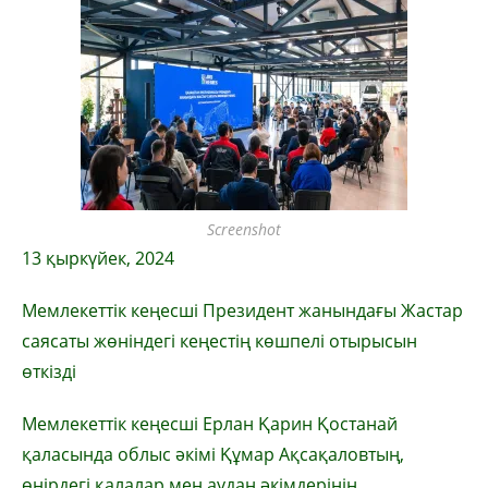
Screenshot
13 қыркүйек, 2024
Мемлекеттік кеңесші Президент жанындағы Жастар
саясаты жөніндегі кеңестің көшпелі отырысын
өткізді
Мемлекеттік кеңесші Ерлан Қарин Қостанай
қаласында облыс әкімі Құмар Ақсақаловтың,
өңірдегі қалалар мен аудан әкімдерінің,