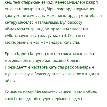
көшпелі отырысын өткізді. Кеңес мүшелері қазіргі
ең өзекті тақырыптың бірі – жастарды жұмыспен
қамту және жұмысшы мамандықтардың мәртебесін
көтеру мәселесін талқылады. Бұл басқосу
аймақтағы ең ірі өндіріс орталығы саналатын
«Allur» зауытының алаңында өтті. Оған осы
кәсіпорынның жас мамандары қатысты.
Ерлан Қарин Кеңестің жастар саясатының өзекті
мәселелерін шешуге бастамашы болып,
Президенттің жастарға қатысты реформаларын
жүзеге асыруға белсенді атсалысып келе жатқанын
айтты.
Сонымен қатар Мемлекеттік кеңесші автомобиль
көлігі колледжінің студенттерімен кездесті.