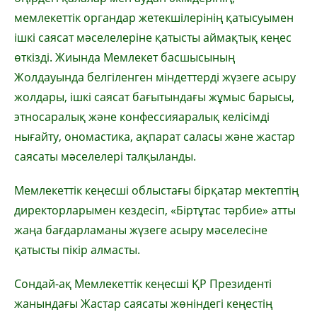
мемлекеттік органдар жетекшілерінің қатысуымен
ішкі саясат мәселелеріне қатысты аймақтық кеңес
өткізді. Жиында Мемлекет басшысының
Жолдауында белгіленген міндеттерді жүзеге асыру
жолдары, ішкі саясат бағытындағы жұмыс барысы,
этносаралық және конфессияаралық келісімді
нығайту, ономастика, ақпарат саласы және жастар
саясаты мәселелері талқыланды.
Мемлекеттік кеңесші облыстағы бірқатар мектептің
директорларымен кездесіп, «Біртұтас тәрбие» атты
жаңа бағдарламаны жүзеге асыру мәселесіне
қатысты пікір алмасты.
Сондай-ақ Мемлекеттік кеңесші ҚР Президенті
жанындағы Жастар саясаты жөніндегі кеңестің