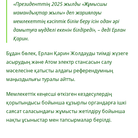
«Президенттің 2025 жылды «Жұмысшы
мамандықтар жылы» деп жариялауы
мемлекеттің кәсіптік білім беру ісін одан әрі
дамытуға мүдделі екенін білдіреді», – деді Ерлан
Қарин.
Бұдан бөлек, Ерлан Қарин Жолдауды тиімді жүзеге
асырудың және Атом электр стансасын салу
мәселесіне қатысты алдағы референдумның
маңыздылығы туралы айтты.
Мемлекеттік кеңесші өткізген кездесулердің
қорытындысы бойынша құзырлы органдарға ішкі
саясат саласындағы жұмысты жетілдіру бойынша
нақты ұсыныстар мен тапсырмалар берілді.