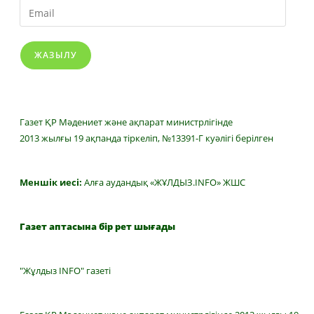
Email
ЖАЗЫЛУ
Газет ҚР Мәдениет және ақпарат министрлігінде
2013 жылғы 19 ақпанда тіркеліп, №13391-Г куәлігі берілген
Меншік иесі:
Алға аудандық «ЖҰЛДЫЗ.INFO» ЖШС
Газет аптасына бір рет шығады
"Жұлдыз INFO" газеті