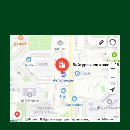
Алға
Яндекс Карталар — көлік, навигация, орындарды іздеу