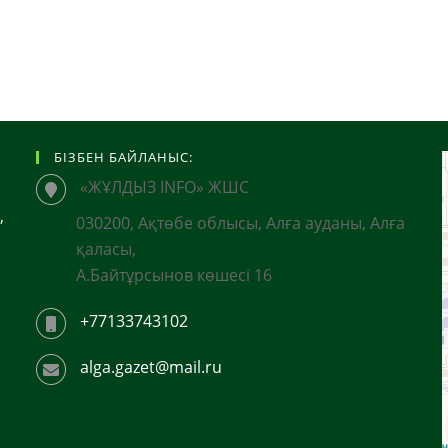
БІЗБЕН БАЙЛАНЫС:
«ЖҰЛДЫЗ INFO» ЖШС
,
030200, Ақтөбе облысы, Алға ауданы, Алға
қаласы,
А.Байтұрсынов көшесі 16
+77133743102
alga.gazet@mail.ru