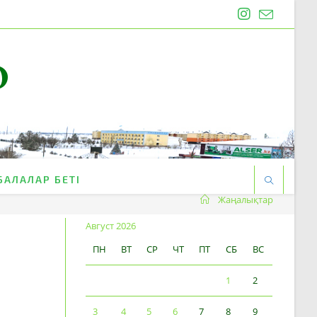
O
БАЛАЛАР БЕТІ
Жаңалықтар
Август 2026
ПН
ВТ
СР
ЧТ
ПТ
СБ
ВС
1
2
3
4
5
6
7
8
9