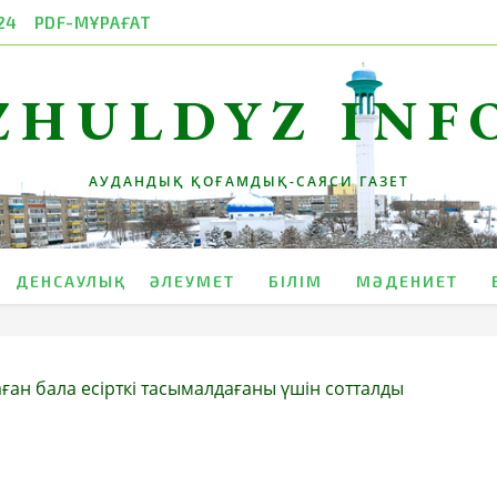
24
PDF-МҰРАҒАТ
ZHULDYZ INF
АУДАНДЫҚ ҚОҒАМДЫҚ-САЯСИ ГАЗЕТ
ДЕНСАУЛЫҚ
ӘЛЕУМЕТ
БІЛІМ
МӘДЕНИЕТ
ған бала есірткі тасымалдағаны үшін сотталды