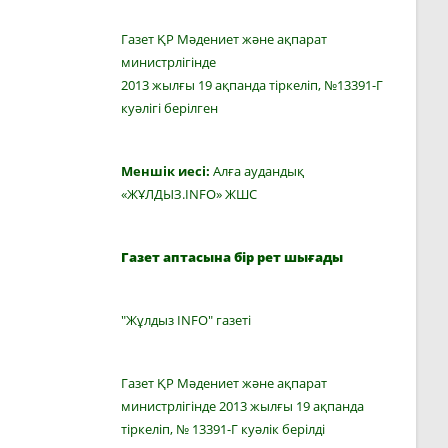
Газет ҚР Мәдениет және ақпарат
министрлігінде
2013 жылғы 19 ақпанда тіркеліп, №13391-Г
куәлігі берілген
Меншік иесі:
Алға аудандық
«ЖҰЛДЫЗ.INFO» ЖШС
Газет аптасына бір рет шығады
"Жұлдыз INFO" газеті
Газет ҚР Мәдениет және ақпарат
министрлігінде 2013 жылғы 19 ақпанда
тіркеліп, № 13391-Г куәлік берілді