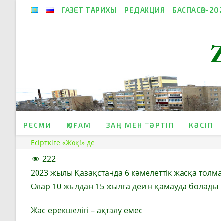
Skip
ГАЗЕТ ТАРИХЫ
РЕДАКЦИЯ
БАСПАСӨЗ-20
to
content
РЕСМИ
ҚОҒАМ
ЗАҢ МЕН ТӘРТІП
КӘСІП
Есірткіге «Жоқ!» де
222
2023 жылы Қазақстанда 6 кәмелеттік жасқа толма
Олар 10 жылдан 15 жылға дейін қамауда болады
Жас ерекшелігі – ақталу емес