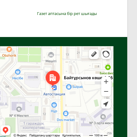
Газет аптасына бір рет шығады
Алға
Яндекс Карталар — көлік, навигация, орындарды іздеу