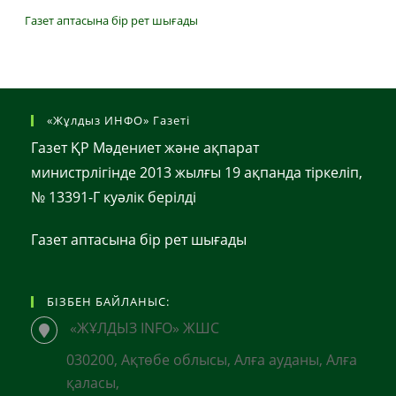
Газет аптасына бір рет шығады
«Жұлдыз ИНФО» Газеті
Газет ҚР Мәдениет және ақпарат
министрлігінде 2013 жылғы 19 ақпанда тіркеліп,
№ 13391-Г куәлік берілді
Газет аптасына бір рет шығады
БІЗБЕН БАЙЛАНЫС:
«ЖҰЛДЫЗ INFO» ЖШС
030200, Ақтөбе облысы, Алға ауданы, Алға
қаласы,