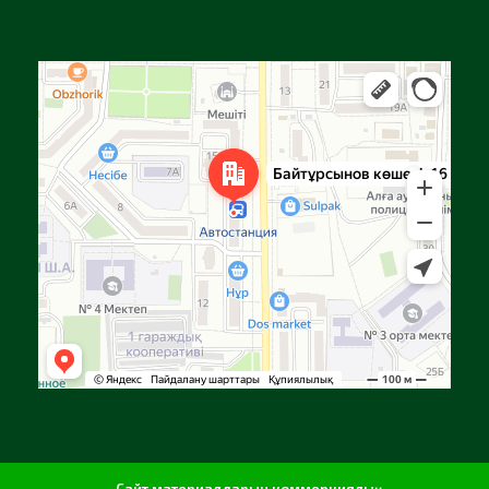
Алға
Яндекс Карталар — көлік, навигация, орындарды іздеу