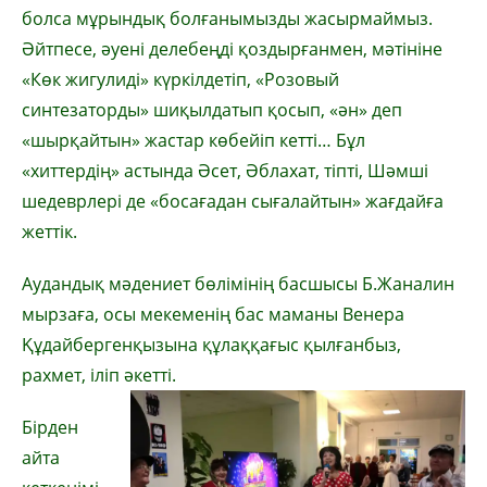
болса мұрындық болғанымызды жасырмаймыз.
Әйтпесе, әуені делебеңді қоздырғанмен, мәтініне
«Көк жигулиді» күркілдетіп, «Розовый
синтезаторды» шиқылдатып қосып, «ән» деп
«шырқайтын» жастар көбейіп кетті… Бұл
«хиттердің» астында Әсет, Әблахат, тіпті, Шәмші
шедеврлері де «босағадан сығалайтын» жағдайға
жеттік.
Аудандық мәдениет бөлімінің басшысы Б.Жаналин
мырзаға, осы мекеменің бас маманы Венера
Құдайбергенқызына құлаққағыс қылғанбыз,
рахмет, іліп әкетті.
Бірден
айта