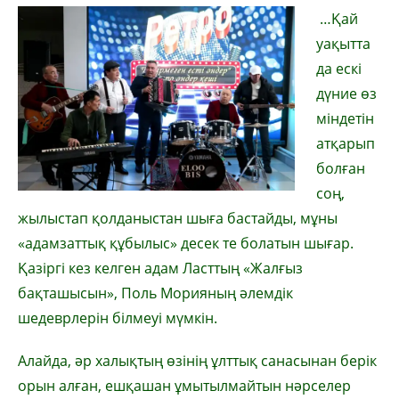
…Қай
уақытта
да ескі
дүние өз
міндетін
атқарып
болған
соң,
жылыстап қолданыстан шыға бастайды, мұны
«адамзаттық құбылыс» десек те болатын шығар.
Қазіргі кез келген адам Ласттың «Жалғыз
бақташысын», Поль Морияның әлемдік
шедеврлерін білмеуі мүмкін.
Алайда, әр халықтың өзінің ұлттық санасынан берік
орын алған, ешқашан ұмытылмайтын нәрселер