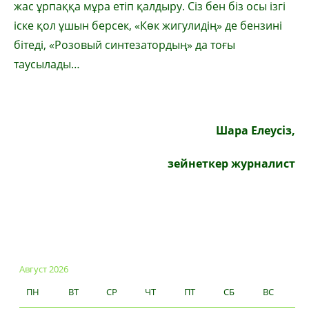
жас ұрпаққа мұра етіп қалдыру. Сіз бен біз осы ізгі
іске қол ұшын берсек, «Көк жигулидің» де бензині
бітеді, «Розовый синтезатордың» да тоғы
таусылады…
Шара Елеусіз,
зейнеткер журналист
Август 2026
ПН
ВТ
СР
ЧТ
ПТ
СБ
ВС