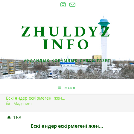
Skip
to
content
ZHULDYZ
INFO
АУДАНДЫҚ ҚОҒАМДЫҚ-САЯСИ ГАЗЕТ
MENU
Ескі әндер ескірмегені жөн…
Мәдениет
168
Ескі әндер ескірмегені жөн…