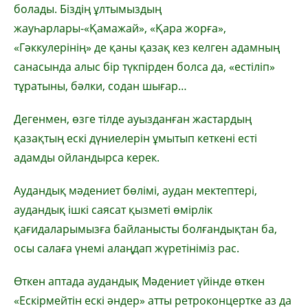
болады. Біздің ұлтымыздың
жауһарлары-«Қамажай», «Қара жорға»,
«Гәккулерінің» де қаны қазақ кез келген адамның
санасында алыс бір түкпірден болса да, «естіліп»
тұратыны, бәлки, содан шығар…
Дегенмен, өзге тілде ауызданған жастардың
қазақтың ескі дүниелерін ұмытып кеткені есті
адамды ойландырса керек.
Аудандық мәдениет бөлімі, аудан мектептері,
аудандық ішкі саясат қызметі өмірлік
қағидаларымызға байланысты болғандықтан ба,
осы салаға үнемі алаңдап жүретініміз рас.
Өткен аптада аудандық Мәдениет үйінде өткен
«Ескірмейтін ескі әндер» атты ретроконцертке аз да