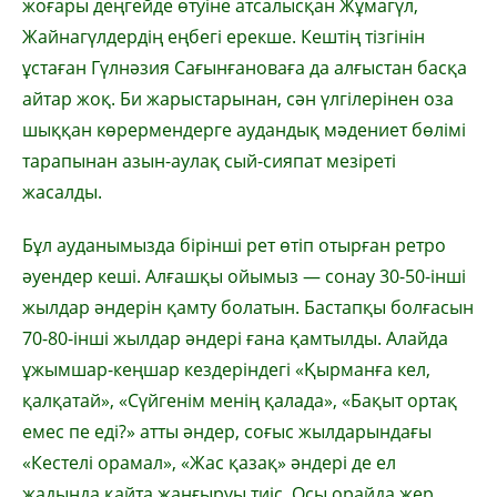
жоғары деңгейде өтуіне атсалысқан Жұмагүл,
Жайнагүлдердің еңбегі ерекше. Кештің тізгінін
ұстаған Гүлнәзия Сағынғановаға да алғыстан басқа
айтар жоқ. Би жарыстарынан, сән үлгілерінен оза
шыққан көрермендерге аудандық мәдениет бөлімі
тарапынан азын-аулақ сый-сияпат мезіреті
жасалды.
Бұл ауданымызда бірінші рет өтіп отырған ретро
әуендер кеші. Алғашқы ойымыз — сонау 30-50-інші
жылдар әндерін қамту болатын. Бастапқы болғасын
70-80-інші жылдар әндері ғана қамтылды. Алайда
ұжымшар-кеңшар кездеріндегі «Қырманға кел,
қалқатай», «Сүйгенім менің қалада», «Бақыт ортақ
емес пе еді?» атты әндер, соғыс жылдарындағы
«Кестелі орамал», «Жас қазақ» әндері де ел
жадында қайта жаңғыруы тиіс. Осы орайда жер