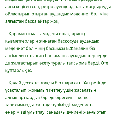
аяғы кеңіген соң, ретро әуендерді тағы жаңғыртуды
ойластырып отырған аудандық мәдениет бөліміне
алғыстан басқа айтар жоқ.
…Қарамағындағы мәдени ошақтардың
қызметкерлерін жинаған басқосуда аудандық
мәдениет бөлімінің басшысы Б.Жаналин біз
әңгімелеп отырған бастаманы ауылдық жерлерде
де жалғастырып әкету туралы тапсырма берді. Өте
құптарлық іс.
…Қалай десек те, жақсы бір шара өтті. Ұлт ретінде
ұсақталып, жойылып кетпеу үшін жасалатын
алғышарттардың бірі де бірегейі — кешегі
тарихымызды, салт-дәстүрімізді, мәдениет-
өнерімізді ұмытпау, санадағы дүниені жаңғыртып,