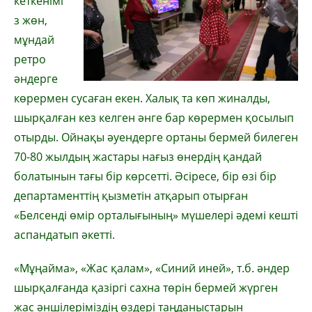
кеткенімі
з жөн,
мұндай
ретро
әндерге
көрермен сусаған екен. Халық та көп жиналды,
шырқалған кез келген әнге бар көрермен қосылып
отырды. Ойнақы әуендерге ортаны бермей билеген
70-80 жылдың жастары нағыз өнердің қандай
болатынын тағы бір көрсетті. Әсіресе, бір өзі бір
департаменттің қызметін атқарып отырған
«Белсенді өмір орталығының» мүшелері әдемі кешті
аспандатып әкетті.
«Мұңайма», «Жас қалам», «Синий иней», т.б. әндер
шырқалғанда қазіргі сахна төрін бермей жүрген
жас әншілеріміздің өздері таңданыстарын