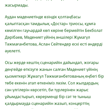
жасырмады.
Аудан мәдениетінде өзіндік қолтаңбасы
қалыптасқан тамдылық «Достар» триосы, құмға
көмілген гауһардай көп көріне бермейтін Бекболат
Дәрібаев, Мәдениет үйінің әншілері Жұмагүл
Тәжмағанбетова, Аслан Сейтендер ескі есті әндерді
әуелетті.
Осы жерде кештің сценарийін дайындап, жоғары
деңгейде өткізуге жанын салған Мәдениет үйінің
қызметкері Жұмагүл Тәжмағанбетованың еңбегі бір
төбе екенін атап өткеніміз ләзім. Сол жылдардың
сән үлгілерін көрсетіп, би түрлерінен жарыс
ұйымдастырып, көрерменді бір сәт те тыныш
қалдырмауда сценарийін жазып, концерттің