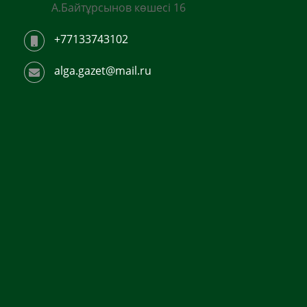
А.Байтұрсынов көшесі 16
+77133743102
alga.gazet@mail.ru