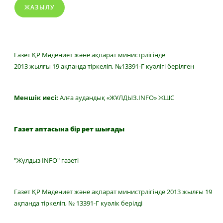
ЖАЗЫЛУ
Газет ҚР Мәдениет және ақпарат министрлігінде
2013 жылғы 19 ақпанда тіркеліп, №13391-Г куәлігі берілген
Меншік иесі:
Алға аудандық «ЖҰЛДЫЗ.INFO» ЖШС
Газет аптасына бір рет шығады
"Жұлдыз INFO" газеті
Газет ҚР Мәдениет және ақпарат министрлігінде 2013 жылғы 19
ақпанда тіркеліп, № 13391-Г куәлік берілді