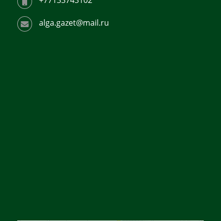
+77133743102
alga.gazet@mail.ru