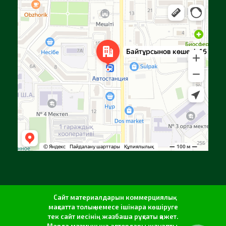
Алға
Яндекс Карталар — көлік, навигация, орындарды іздеу
Сайт материалдарын коммерциялық
мақсатта толық немесе ішінара көшіруге
тек сайт иесінің жазбаша рұқсаты қажет.