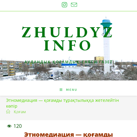
Skip
to
content
ZHULDYZ
INFO
АУДАНДЫҚ ҚОҒАМДЫҚ-САЯСИ ГАЗЕТ
MENU
Этномедиация — қоғамды тұрақтылыққа жетелейтін
көпір
Қоғам
120
Этномедиация — қоғамды