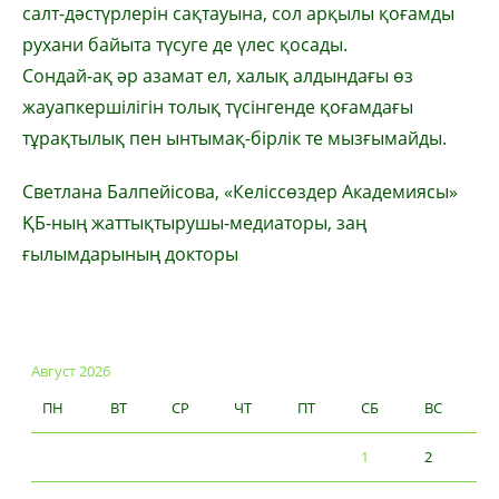
салт-дәстүрлерін сақтауына, сол арқылы қоғамды
рухани байыта түсуге де үлес қосады.
Сондай-ақ әр азамат ел, халық алдындағы өз
жауапкершілігін толық түсінгенде қоғамдағы
тұрақтылық пен ынтымақ-бірлік те мызғымайды.
Светлана Балпейісова, «Келіссөздер Академиясы»
ҚБ-ның жаттықтырушы-медиаторы, заң
ғылымдарының докторы
Август 2026
ПН
ВТ
СР
ЧТ
ПТ
СБ
ВС
1
2