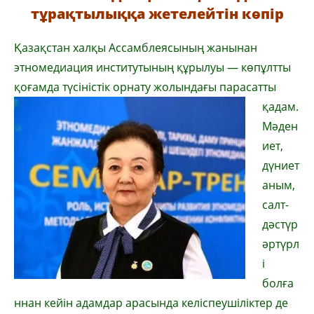
тұрақтылыққа жетелейтін көпір
Қазақстан халқы Ассамблеясының жанынан
этномедиация институтының құрылуы — көпұлтты
қоғамда түсіністік орнату жолындағы парасатты
қадам.
Мәден
иет,
дүниет
аным,
салт-
дәстүр
әртүрл
і
болға
ннан кейін адамдар арасында келіспеушіліктер де