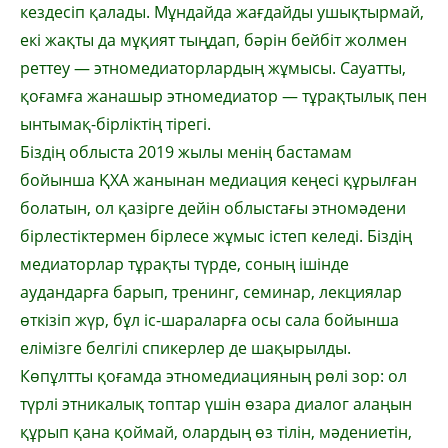
кездесіп қалады. Мұндайда жағдайды ушықтырмай,
екі жақты да мұқият тыңдап, бәрін бейбіт жолмен
реттеу — этномедиаторлардың жұмысы. Сауатты,
қоғамға жанашыр этномедиатор — тұрақтылық пен
ынтымақ-бірліктің тірегі.
Біздің облыста 2019 жылы менің бастамам
бойынша ҚХА жанынан медиация кеңесі құрылған
болатын, ол қазірге дейін облыстағы этномәдени
бірлестіктермен бірлесе жұмыс істеп келеді. Біздің
медиаторлар тұрақты түрде, соның ішінде
аудандарға барып, тренинг, семинар, лекциялар
өткізіп жүр, бұл іс-шараларға осы сала бойынша
елімізге белгілі спикерлер де шақырылды.
Көпұлтты қоғамда этномедиацияның рөлі зор: ол
түрлі этникалық топтар үшін өзара диалог алаңын
құрып қана қоймай, олардың өз тілін, мәдениетін,