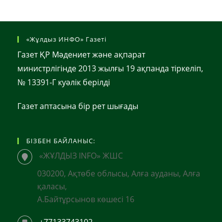
«Жұлдыз ИНФО» Газеті
Газет ҚР Мәдениет және ақпарат
министрлігінде 2013 жылғы 19 ақпанда тіркеліп,
№ 13391-Г куәлік берілді
Газет аптасына бір рет шығады
БІЗБЕН БАЙЛАНЫС:
«ЖҰЛДЫЗ INFO» ЖШС
030200, Ақтөбе облысы, Алға ауданы, Алға
қаласы,
А.Байтұрсынов көшесі 16