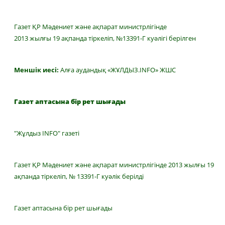
Газет ҚР Мәдениет және ақпарат министрлігінде
2013 жылғы 19 ақпанда тіркеліп, №13391-Г куәлігі берілген
Меншік иесі:
Алға аудандық «ЖҰЛДЫЗ.INFO» ЖШС
Газет аптасына бір рет шығады
"Жұлдыз INFO" газеті
Газет ҚР Мәдениет және ақпарат министрлігінде 2013 жылғы 19
ақпанда тіркеліп, № 13391-Г куәлік берілді
Газет аптасына бір рет шығады