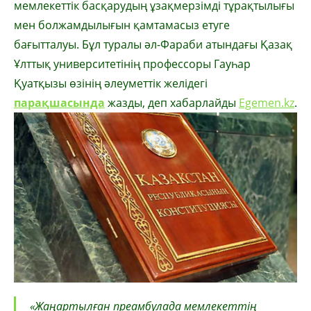
мемлекеттік басқарудың ұзақмерзімді тұрақтылығы
мен болжамдылығын қамтамасыз етуге
бағытталуы. Бұл туралы әл-Фараби атындағы Қазақ
Ұлттық университетінің профессоры Гауһар
Қуатқызы өзінің әлеуметтік желідегі
парақшасында
жазды, деп хабарлайды
Egemen.kz
.
«Жаңартылған преамбулада мемлекеттің