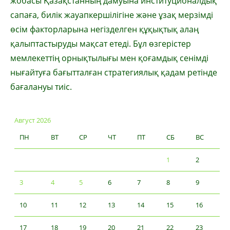
жобасы Қазақстанның дамуына институционалдық
сапаға, билік жауапкершілігіне және ұзақ мерзімді
өсім факторларына негізделген құқықтық алаң
қалыптастыруды мақсат етеді. Бұл өзгерістер
мемлекеттің орнықтылығы мен қоғамдық сенімді
нығайтуға бағытталған стратегиялық қадам ретінде
бағалануы тиіс.
Август 2026
ПН
ВТ
СР
ЧТ
ПТ
СБ
ВС
1
2
3
4
5
6
7
8
9
10
11
12
13
14
15
16
17
18
19
20
21
22
23