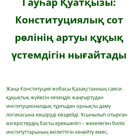
Гауһар Қуатқызы:
Конституциялық сот
рөлінің артуы құқық
үстемдігін нығайтады
Жаңа Конституция жобасы Қазақстанның саяси-
құқықтық жүйесін кезеңдік жаңғыртудан
институционалдық тұрғыдан орнықты даму
логикасына көшіруді көздейді. Ұсынылып отырған
өзгерістердің басты ерекшелігі – жекелеген билік
институттарының өкілеттігін кеңейту емес,