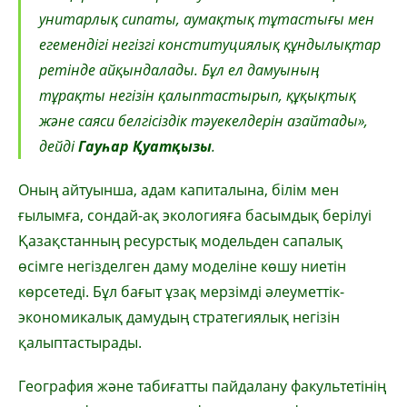
унитарлық сипаты, аумақтық тұтастығы мен
егемендігі негізгі конституциялық құндылықтар
ретінде айқындалады. Бұл ел дамуының
тұрақты негізін қалыптастырып, құқықтық
және саяси белгісіздік тәуекелдерін азайтады»,
дейді
Гауһар Қуатқызы
.
Оның айтуынша, адам капиталына, білім мен
ғылымға, сондай-ақ экологияға басымдық берілуі
Қазақстанның ресурстық модельден сапалық
өсімге негізделген даму моделіне көшу ниетін
көрсетеді. Бұл бағыт ұзақ мерзімді әлеуметтік-
экономикалық дамудың стратегиялық негізін
қалыптастырады.
География және табиғатты пайдалану факультетінің