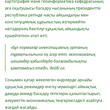
картография және геоинформатика кафедрасының
аға оқытушысы басқару нысанының президенттік
республика ретінде нақты айқындалуы мен
конституциялық құрылыстың өзгермейтін
негіздерінің бекітілуі құқықтық айқындықты
күшейтетінін атап өтті.
«Бұл нормалар инвестициялық ортаның
тұрақтылығына оң әсер етіп, экономикалық
шешімдер қабылдауда болжамдылықты
қамтамасыз етеді», дейді ол.
Сонымен қатар жекелеген өңірлерде арнайы
құқықтық режимдер енгізу мүмкіндігі аймақтық
дамуда икемді басқару тетіктерін қалыптастырып,
әлеуметтік-экономикалық теңгерімсіздікті азайтуға
жағдай жасайды.