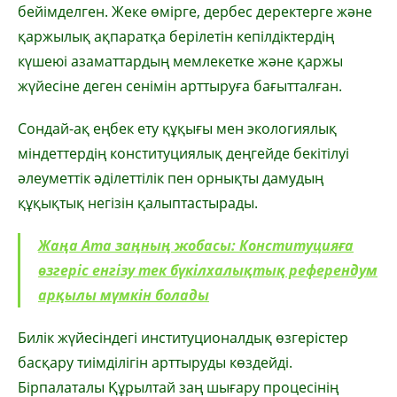
бейімделген. Жеке өмірге, дербес деректерге және
қаржылық ақпаратқа берілетін кепілдіктердің
күшеюі азаматтардың мемлекетке және қаржы
жүйесіне деген сенімін арттыруға бағытталған.
Сондай-ақ еңбек ету құқығы мен экологиялық
міндеттердің конституциялық деңгейде бекітілуі
әлеуметтік әділеттілік пен орнықты дамудың
құқықтық негізін қалыптастырады.
Жаңа Ата заңның жобасы: Конституцияға
өзгеріс енгізу тек бүкілхалықтық референдум
арқылы мүмкін болады
Билік жүйесіндегі институционалдық өзгерістер
басқару тиімділігін арттыруды көздейді.
Бірпалаталы Құрылтай заң шығару процесінің