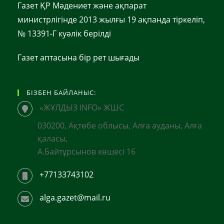
Газет ҚР Мәдениет және ақпарат
министрлігінде 2013 жылғы 19 ақпанда тіркеліп,
№ 13391-Г куәлік берілді
Газет аптасына бір рет шығады
БІЗБЕН БАЙЛАНЫС:
«ЖҰЛДЫЗ INFO» ЖШС
030200, Ақтөбе облысы, Алға ауданы, Алға
қаласы,
А.Байтұрсынов көшесі 16
+77133743102
alga.gazet@mail.ru