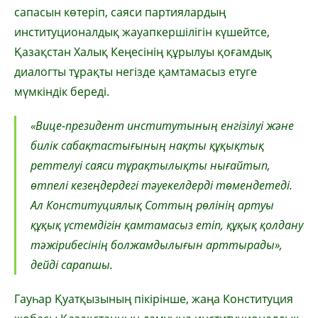
сапасын көтеріп, саяси партиялардың
институционалдық жауапкершілігін күшейтсе,
Қазақстан Халық Кеңесінің құрылуы қоғамдық
диалогты тұрақты негізде қамтамасыз етуге
мүмкіндік береді.
«Вице-президент институтының енгізілуі және
билік сабақтастығының нақты құқықтық
реттелуі саяси тұрақтылықты нығайтып,
өтпелі кезеңдердегі тәуекелдерді төмендетеді.
Ал Конституциялық Соттың рөлінің артуы
құқық үстемдігін қамтамасыз етіп, құқық қолдану
тәжірибесінің болжамдылығын арттырады»,
дейді сарапшы.
Гауһар Қуатқызының пікірінше, жаңа Конституция