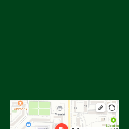
Алға
Яндекс Карталар — көлік, навигация, орындарды іздеу