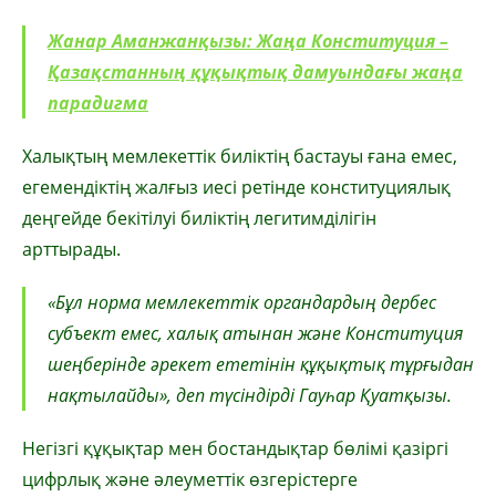
Жанар Аманжанқызы: Жаңа Конституция –
Қазақстанның құқықтық дамуындағы жаңа
парадигма
Халықтың мемлекеттік биліктің бастауы ғана емес,
егемендіктің жалғыз иесі ретінде конституциялық
деңгейде бекітілуі биліктің легитимділігін
арттырады.
«Бұл норма мемлекеттік органдардың дербес
субъект емес, халық атынан және Конституция
шеңберінде әрекет ететінін құқықтық тұрғыдан
нақтылайды», деп түсіндірді Гауһар Қуатқызы.
Негізгі құқықтар мен бостандықтар бөлімі қазіргі
цифрлық және әлеуметтік өзгерістерге