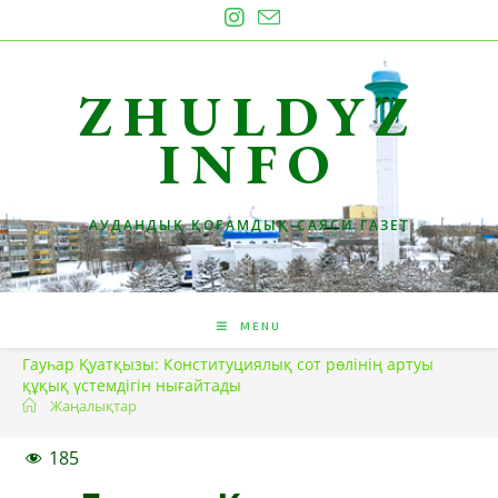
Skip
to
content
ZHULDYZ
INFO
АУДАНДЫҚ ҚОҒАМДЫҚ-САЯСИ ГАЗЕТ
MENU
Гауһар Қуатқызы: Конституциялық сот рөлінің артуы
құқық үстемдігін нығайтады
Жаңалықтар
185