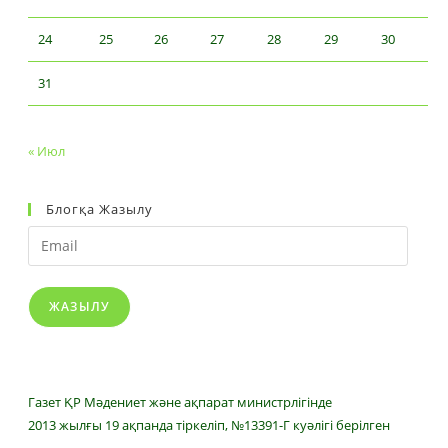
24
25
26
27
28
29
30
31
« Июл
Блогқа Жазылу
Email
ЖАЗЫЛУ
Газет ҚР Мәдениет және ақпарат министрлігінде
2013 жылғы 19 ақпанда тіркеліп, №13391-Г куәлігі берілген