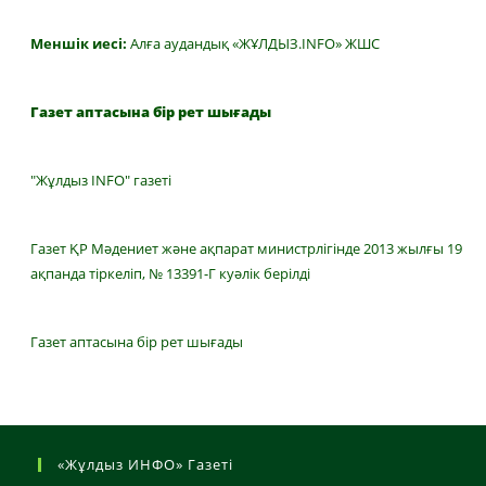
Меншік иесі:
Алға аудандық «ЖҰЛДЫЗ.INFO» ЖШС
Газет аптасына бір рет шығады
"Жұлдыз INFO" газеті
Газет ҚР Мәдениет және ақпарат министрлігінде 2013 жылғы 19
ақпанда тіркеліп, № 13391-Г куәлік берілді
Газет аптасына бір рет шығады
«Жұлдыз ИНФО» Газеті