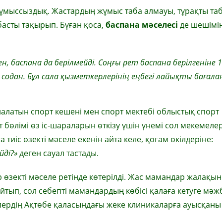
жұмыссыздық. Жастардың жұмыс таба алмауы, тұрақты та
басты тақырып. Бұған қоса,
баспана мәселесі
де шешімін
н, баспана да берілмейді.
Соңғы рет баспана бе
рілгеніне 
 содан.
Бұл сала қызметкерлерінің
еңбегі лайықты бағала
алатын спорт кешені мен спорт мектебі облыстық спорт
бөлімі өз іс-шараларын өткізу үшін үнемі сол мекемеле
 тиіс өзекті мәселе екенін айта келе, қоғам өкілдеріне:
йді?»
деген сауал тастады.
өзекті мәселе ретінде көтерілді. Жас мамандар жалақы
йтып, сол себепті мамандардың көбісі қалаға кетуге мәж
ерлердің Ақтөбе қаласындағы жеке клиникаларға ауысқаны