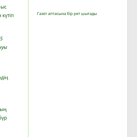
быс
Газет аптасына бір рет шығады
 күтіп
15
нуы
рдің
ның
бүр