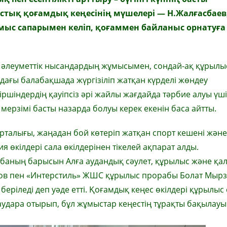
стық қоғамдық кеңесінің мүшелері
—
Н.Жалғасбаев
мыс сапары
мен келіп,
қоғаммен байлан
ыс орнатуға
р әлеуметтік нысандардың жұмысымен, сондай-ақ құрылы
ағы балабақшада жүргізіліп жатқан күрделі жөндеу
шіндердің қауіпсіз әрі жайлы жағдайда тәрбие алуы үш
мерзімі басты назарда болуы керек екенін баса айтты.
орталығы, жаңадан бой көтеріп жатқан спорт кешені және
өкілдері сала өкілдерінен тікелей ақпарат алды.
баның барысын Алға аудандық сәулет, құрылыс және қа
ов пен «Интерстиль» ЖШС құрылыс прорабы Болат Мырз
ріледі деп уәде етті. Қоғамдық кеңес өкілдері құрылыс
аудара отырып, бұл жұмыстар кеңестің тұрақты бақылау