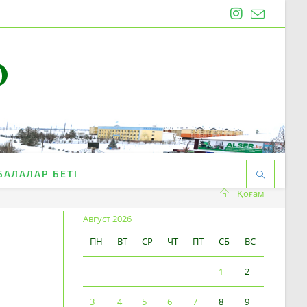
O
БАЛАЛАР БЕТІ
Қоғам
Август 2026
ПН
ВТ
СР
ЧТ
ПТ
СБ
ВС
1
2
3
4
5
6
7
8
9