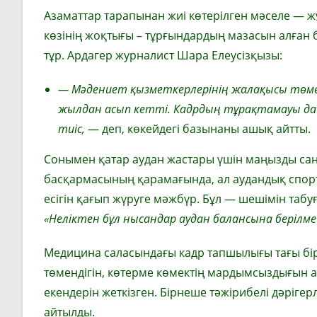
Азаматтар тарапынан жиі көтерілген мәселе — 
көзінің жоқтығы – тұрғындардың мазасын алған 
тұр. Ардагер журналист Шара Елеусізқызы:
—
Мәдениет қызметкерлерінің жалақысы
төме
жылдан асып кетті.
Кадрдың тұ
рақтамауы да
тиіс,
— деп, көкейдегі базынаны ашық айтты.
Сонымен қатар аудан жастары үшін маңызды сан
басқармасының қарамағында, ал аудандық спорт 
есігін қағып жүруге мәжбүр. Бұл — шешімін табуға
«Неліктен бұл нысандар аудан балансына берілме
Медицина саласындағы кадр тапшылығы тағы бір 
төмендігін, көтерме көмектің мардымсыздығын а
екендерін жеткізген. Бірнеше тәжірибелі дәріг
айтылды.