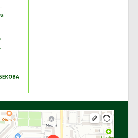
—
ға
а
.
БЕКОВА
Алға
Яндекс Карталар — көлік, навигация, орындарды іздеу