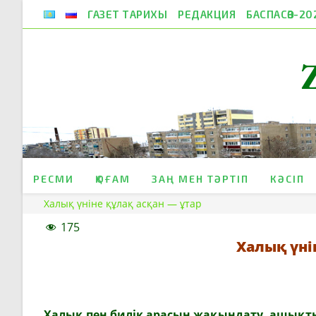
Skip
ГАЗЕТ ТАРИХЫ
РЕДАКЦИЯ
БАСПАСӨЗ-20
to
content
РЕСМИ
ҚОҒАМ
ЗАҢ МЕН ТӘРТІП
КӘСІП
Халық үніне құлақ асқан — ұтар
175
Халық үні
Халық пен билік арасын жақындату, ашықтық 