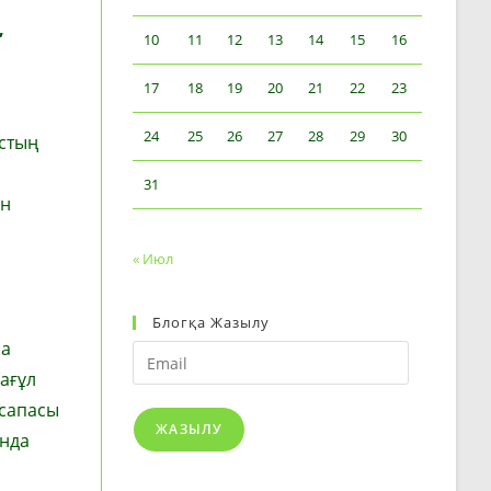
,
10
11
12
13
14
15
16
17
18
19
20
21
22
23
24
25
26
27
28
29
30
стың
31
ін
« Июл
Блогқа Жазылу
ла
Email
ағұл
 сапасы
ЖАЗЫЛУ
ында