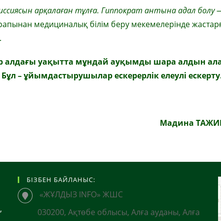
иссиясын арқалаған тұлға. Гиппократ антына адал болу
рапынан медициналық білім беру мекемелерінде жастар
.
ар алдағы уақытта мұндай ауқымды шара
алдын ал
.
Бұл – ұйымдастырушылар ескерерлік елеулі ескерту
Мадина ТАЖИ
БІЗБЕН БАЙЛАНЫС:
«ЖҰЛДЫЗ INFO» ЖШС
,
030200, Ақтөбе облысы, Алға ауданы, Алға