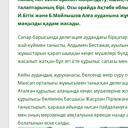
талаптарының бірі.
Осы орайда Ақтөбе облы
И.Бітік
және Б.Майлышов
Алға ауданына жұ
маңызды қадам жасады
.
Сапар барысында делегация аудандағы бірқата
жай-күйімен танысты. Алдымен Бестамақ ауылынд
жұмыстарын қарап шыққан кеңес мүшелері бүлдір
жасалып жатқан бұл игі істе құрылыс сапасы мен 
Кейін аудандық ауруханасы, белсенді өмір сүру 
Мансап орталығы жұмысымен танысқан делегация 
Аталған құрылыс алаңында кеңес мүшелеріне жо
құрылысы бөлімінің басшысы Жасұлан Пірімжан
таныстырып, қараша айында нысан пайдалануға бе
мен оның мерзімінде аяқталуына ерекше назар 
болатынын еске салды.