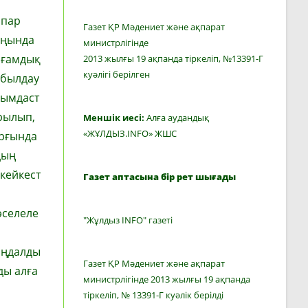
апар
Газет ҚР Мәдениет және ақпарат
оңында
министрлігінде
оғамдық
2013 жылғы 19 ақпанда тіркеліп, №13391-Г
куәлігі берілген
абылдау
йымдаст
рылып,
Меншік иесі:
Алға аудандық
«ЖҰЛДЫЗ.INFO» ЖШС
рғында
дың
кейкест
Газет аптасына бір рет шығады
әселеле
"Жұлдыз INFO" газеті
ыңдалды
Газет ҚР Мәдениет және ақпарат
ды алға
министрлігінде 2013 жылғы 19 ақпанда
тіркеліп, № 13391-Г куәлік берілді