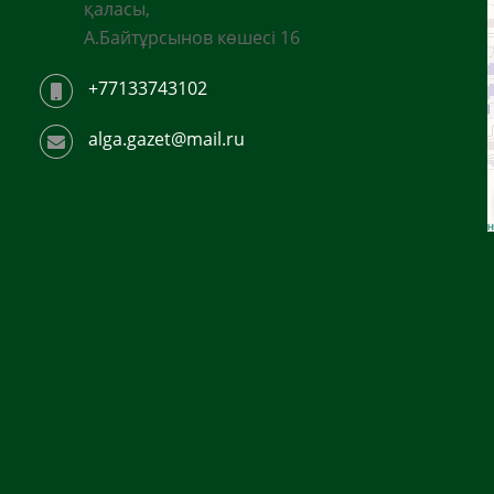
қаласы,
А.Байтұрсынов көшесі 16
+77133743102
alga.gazet@mail.ru