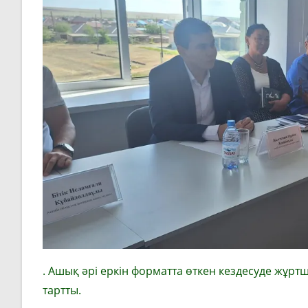
. Ашық әрі еркін форматта өткен кездесуде жұрт
тартты.