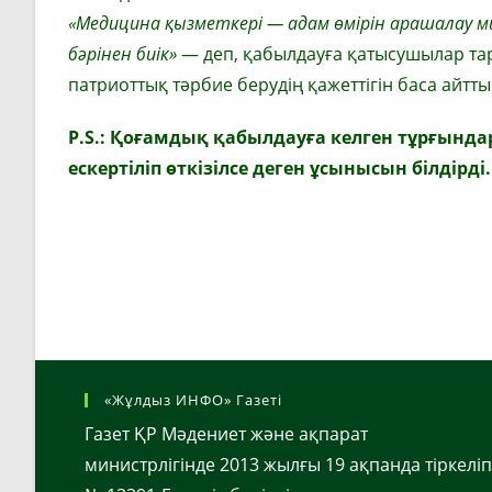
«Медицина қызметкері
—
адам өмірін арашалау м
бәрінен биік»
— деп, қабылдауға қатысушылар та
патриоттық тәрбие берудің қажеттігін баса айтты
P.S.:
Қоғамдық қабылдауға келген тұрғынд
ескертіліп
өткізілсе деген ұсынысын білдірді
«Жұлдыз ИНФО» Газеті
Газет ҚР Мәдениет және ақпарат
министрлігінде 2013 жылғы 19 ақпанда тіркеліп