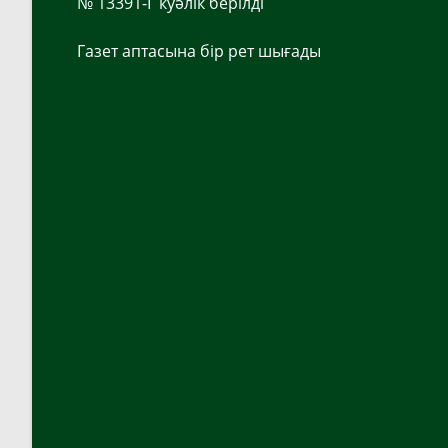
№ 13391-Г куәлік берілді
Газет аптасына бір рет шығады