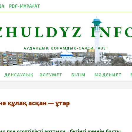
24
PDF-МҰРАҒАТ
ZHULDYZ INF
АУДАНДЫҚ ҚОҒАМДЫҚ-САЯСИ ГАЗЕТ
ДЕНСАУЛЫҚ
ӘЛЕУМЕТ
БІЛІМ
МӘДЕНИЕТ
не құлақ асқан — ұтар
пен есептілікті арттыру – бүгінгі
күннің басты