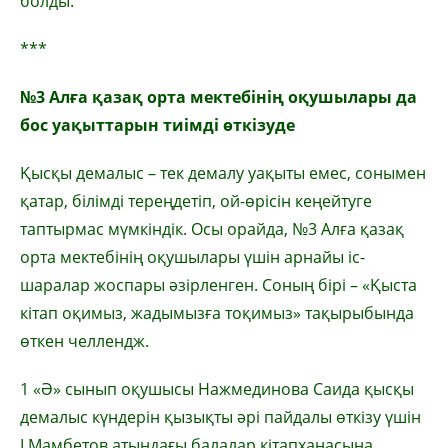
болды.
***
№3 Алға қазақ орта мектебінің оқушылары да
бос уақыттарын тиімді өткізуде
Қысқы демалыс – тек демалу уақыты емес, сонымен
қатар, білімді тереңдетіп, ой-өрісін кеңейтуге
таптырмас мүмкіндік. Осы орайда, №3 Алға қазақ
орта мектебінің оқушылары үшін арнайы іс-
шаралар жоспары әзірленген. Соның бірі – «Қыста
кітап оқимыз, жадымызға тоқимыз» тақырыбында
өткен челлендж.
1 «Ә» сынып оқушысы Нажмединова Саида қысқы
демалыс күндерін қызықты әрі пайдалы өткізу үшін
І.Мамбетов атындағы балалар кітапханасына