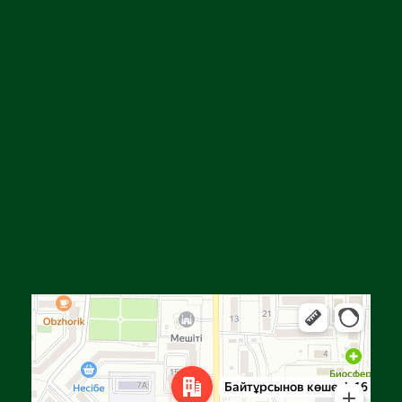
Алға
Яндекс Карталар — көлік, навигация, орындарды іздеу