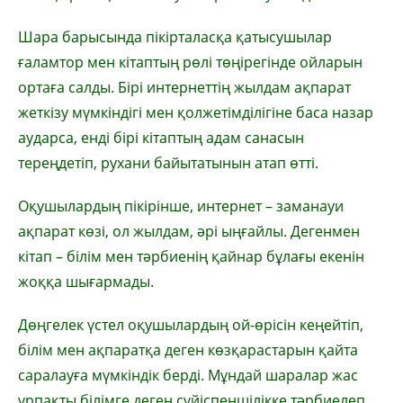
Шара барысында пікірталасқа қатысушылар
ғаламтор мен кітаптың рөлі төңірегінде ойларын
ортаға салды. Бірі интернеттің жылдам ақпарат
жеткізу мүмкіндігі мен қолжетімділігіне баса назар
аударса, енді бірі кітаптың адам санасын
тереңдетіп, рухани байытатынын атап өтті.
Оқушылардың пікірінше, интернет – заманауи
ақпарат көзі, ол жылдам, әрі ыңғайлы. Дегенмен
кітап – білім мен тәрбиенің қайнар бұлағы екенін
жоққа шығармады.
Дөңгелек үстел оқушылардың ой-өрісін кеңейтіп,
білім мен ақпаратқа деген көзқарастарын қайта
саралауға мүмкіндік берді. Мұндай шаралар жас
ұрпақты білімге деген сүйіспеншілікке тәрбиелеп,