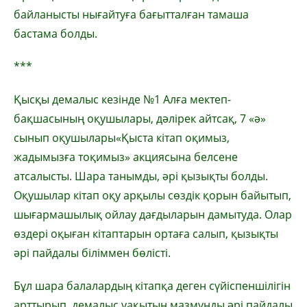
байланысты нығайтуға бағытталған тамаша
бастама болды.
***
Қысқы демалыс кезінде №1 Алға мектеп-
бақшасының оқушылары, дәлірек айтсақ, 7 «ә»
сынып оқушылары«Қыста кітап оқимыз,
жадымызға тоқимыз» акциясына белсене
атсалысты. Шара танымды, әрі қызықты болды.
Оқушылар кітап оқу арқылы сөздік қорын байытып,
шығармашылық ойлау дағдыларын дамытуда. Олар
өздері оқыған кітаптарын ортаға салып, қызықты
әрі пайдалы біліммен бөлісті.
Бұл шара балалардың кітапқа деген сүйіспеншілігін
арттырып, демалыс уақытын мазмұнды әрі пайдалы