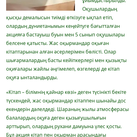
ұйымдастырылды.
Оқушылардың
қысқы демалысын тиімді өткізуге ықпал етіп,
олардың дүниетанымын кеңейтуге бағытталған
акцияға бастауыш буын мен 5 сынып оқушылары
белсене қатысты. Жас оқырмандар оқыған
кітаптарынан алған әсерлерімен бөлісті. Олар
шығармалардың басты кейіпкерлері мен қызықты
оқиғалары жайлы әңгімелеп, өзгелерді де кітап
оқуға ынталандырды.
«Кітап – білімнің қайнар көзі» деген түсінікті бекіте
түскендей, жас оқырмандар кітаппен шынайы дос
екендерін дәлелдеді. Шараның жылы атмосферасы
балалардың оқуға деген қызығушылығын
арттырып, олардың рухани дамуына үлес қосты.
Бұл акция кітап пен оқырман арасындағы