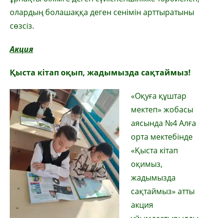
олардың болашаққа деген сенімін арттыратыны
сөзсіз.
Акция
Қыста кітап оқып, жадымызда сақтаймыз!
«Оқуға құштар
мектеп» жобасы
аясында №4 Алға
орта мектебінде
«Қыста кітап
оқимыз,
жадымызда
сақтаймыз» атты
акция