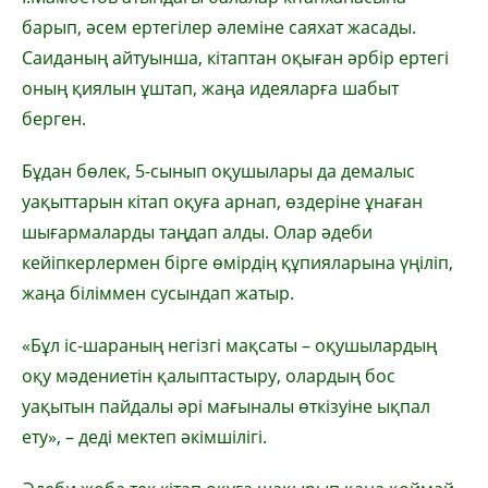
барып, әсем ертегілер әлеміне саяхат жасады.
Саиданың айтуынша, кітаптан оқыған әрбір ертегі
оның қиялын ұштап, жаңа идеяларға шабыт
берген.
Бұдан бөлек, 5-сынып оқушылары да демалыс
уақыттарын кітап оқуға арнап, өздеріне ұнаған
шығармаларды таңдап алды. Олар әдеби
кейіпкерлермен бірге өмірдің құпияларына үңіліп,
жаңа біліммен сусындап жатыр.
«Бұл іс-шараның негізгі мақсаты – оқушылардың
оқу мәдениетін қалыптастыру, олардың бос
уақытын пайдалы әрі мағыналы өткізуіне ықпал
ету», – деді мектеп әкімшілігі.