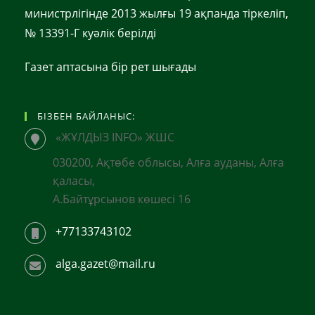
министрлігінде 2013 жылғы 19 ақпанда тіркеліп,
№ 13391-Г куәлік берілді
Газет аптасына бір рет шығады
БІЗБЕН БАЙЛАНЫС:
«ЖҰЛДЫЗ INFO» ЖШС
030200, Ақтөбе облысы, Алға ауданы, Алға
қаласы,
А.Байтұрсынов көшесі 16
+77133743102
alga.gazet@mail.ru