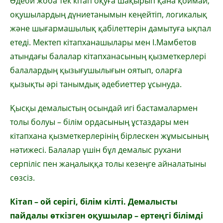
Әдеби жоба тек кітап оқуға шақырып қана қоймай,
оқушылардың дүниетанымын кеңейтіп, логикалық
және шығармашылық қабілеттерін дамытуға ықпал
етеді. Мектеп кітапханашылары мен І.Мамбетов
атындағы балалар кітапханасының қызметкерлері
балалардың қызығушылығын оятып, оларға
қызықты әрі танымдық әдебиеттер ұсынуда.
Қысқы демалыстың осындай игі бастамалармен
толы болуы – білім ордасының ұстаздары мен
кітапхана қызметкерлерінің бірлескен жұмысының
нәтижесі. Балалар үшін бұл демалыс рухани
серпіліс пен жаңалыққа толы кезеңге айналатыны
сөзсіз.
Кітап – ой серігі, білім кілті. Демалысты
пайдалы өткізген оқушылар – ертеңгі білімді