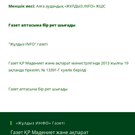
Меншік иесі:
Алға аудандық «ЖҰЛДЫЗ.INFO» ЖШС
Газет аптасына бір рет шығады
"Жұлдыз INFO" газеті
Газет ҚР Мәдениет және ақпарат министрлігінде 2013 жылғы 19
ақпанда тіркеліп, № 13391-Г куәлік берілді
Газет аптасына бір рет шығады
«Жұлдыз ИНФО» Газеті
Газет ҚР Мәдениет және ақпарат