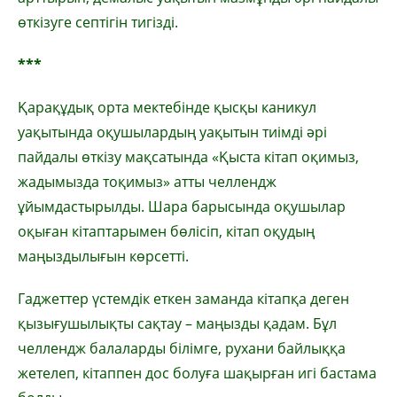
өткізуге септігін тигізді.
***
Қарақұдық орта мектебінде қысқы каникул
уақытында оқушылардың уақытын тиімді әрі
пайдалы өткізу мақсатында «Қыста кітап оқимыз,
жадымызда тоқимыз» атты челлендж
ұйымдастырылды. Шара барысында оқушылар
оқыған кітаптарымен бөлісіп, кітап оқудың
маңыздылығын көрсетті.
Гаджеттер үстемдік еткен заманда кітапқа деген
қызығушылықты сақтау – маңызды қадам. Бұл
челлендж балаларды білімге, рухани байлыққа
жетелеп, кітаппен дос болуға шақырған игі бастама