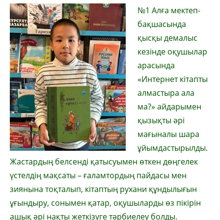
№1 Алға мектеп-
бақшасында
қысқы демалыс
кезінде оқушылар
арасында
«Интернет кітапты
алмастыра ала
ма?» айдарымен
қызықты әрі
мағыналы шара
ұйымдастырылды.
Жастардың белсенді қатысуымен өткен дөңгелек
үстелдің мақсаты – ғаламтордың пайдасы мен
зиянына тоқталып, кітаптың рухани құндылығын
ұғындыру, сонымен қатар, оқушыларды өз пікірін
ашық әрі нақты жеткізуге тәрбиелеу болды.