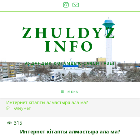
Skip
to
content
ZHULDYZ
INFO
АУДАНДЫҚ ҚОҒАМДЫҚ-САЯСИ ГАЗЕТ
MENU
Интернет кітапты алмастыра ала ма?
Әлеумет
315
Интернет кітапты алмастыра ала ма?