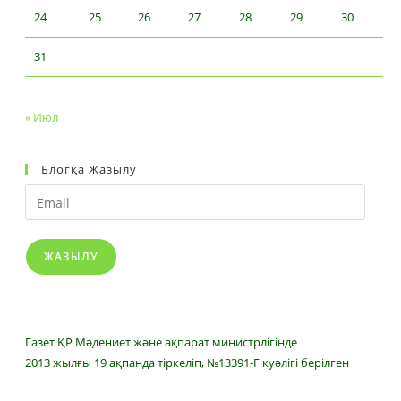
24
25
26
27
28
29
30
31
« Июл
Блогқа Жазылу
Email
ЖАЗЫЛУ
Газет ҚР Мәдениет және ақпарат министрлігінде
2013 жылғы 19 ақпанда тіркеліп, №13391-Г куәлігі берілген