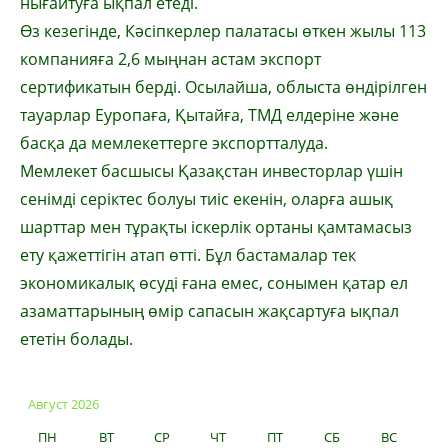
нығайтуға ықпал етеді.
Өз кезегінде, Кәсіпкерлер палатасы өткен жылы 113
компанияға 2,6 мыңнан астам экспорт
сертификатын берді. Осылайша, облыста өндірілген
тауарлар Еуропаға, Қытайға, ТМД елдеріне және
басқа да мемлекеттерге экспортталуда.
Мемлекет басшысы Қазақстан инвесторлар үшін
сенімді серіктес болуы тиіс екенін, оларға ашық
шарттар мен тұрақты іскерлік ортаны қамтамасыз
ету қажеттігін атап өтті. Бұл бастамалар тек
экономикалық өсуді ғана емес, сонымен қатар ел
азаматтарының өмір сапасын жақсартуға ықпал
ететін болады.
Август 2026
ПН
ВТ
СР
ЧТ
ПТ
СБ
ВС