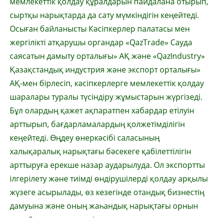
мемлекеттік қолдау құралдарын пайдалана отырып,
сыртқы нарықтарда да сату мүмкіндігін кеңейтеді.
Осыған байланысты Кәсіпкерлер палатасы мен
жергілікті атқарушы органдар «QazTrade» Сауда
саясатын дамыту орталығы» АҚ және «QazIndustry»
Қазақстандық индустрия және экспорт орталығы»
АҚ-мен бірлесіп, кәсіпкерлерге мемлекеттік қолдау
шаралары туралы түсіндіру жұмыстарын жүргізеді.
Бұл олардың қажет ақпаратпен хабардар етілуін
арттырып, бағдарламалардың қолжетімділігін
кеңейтеді. Өңдеу өнеркәсібі саласының
халықаралық нарықтағы бәсекеге қабілеттілігін
арттыруға ерекше назар аударылуда. Ол экспортты
ілгерілету және тиімді өндірушілерді қолдау арқылы
жүзеге асырылады, өз кезегінде отандық бизнестің
дамуына және оның жаһандық нарықтағы орнын