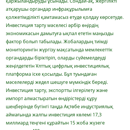
қаржыландыруды ұсынады. Сондай-ақ, жергілікті
атқарушы органдар инфрақұрылымға
қолжетімділікті қамтамасыз етуде қолдау көрсетуде.
Инвестиция тарту мәселесі әрбір өңірдің
экономикасын дамытуға ықпал ететін маңызды
фактор болып табылады. Жобалардың тиімді
мониторингін жүргізу мақсатында мемлекеттік
органдарды біріктіріп, оларды сүйемелдеуді
жеңілдететін Ұлттық цифрлық инвестициялық
платформа іске қосылды. Бұл туындаған
мәселелерді жедел шешуге мүмкіндік береді.
Инвестиция тарту, экспортты ілгерілету және
импорт алмастыратын өндірістерді құру
шеңберінде бүгінгі таңда Ақтөбе индустриялық
аймағында жалпы инвестиция көлемі 17,3
миллиард теңгені құрайтын 15 жоба жүзеге