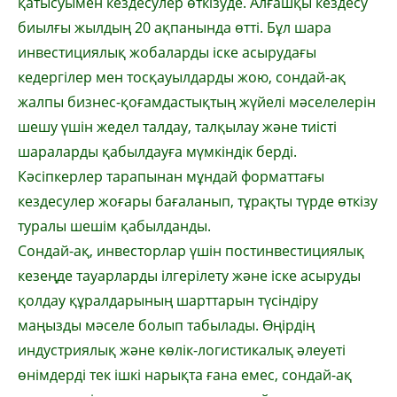
қатысуымен кездесулер өткізуде. Алғашқы кездесу
биылғы жылдың 20 ақпанында өтті. Бұл шара
инвестициялық жобаларды іске асырудағы
кедергілер мен тосқауылдарды жою, сондай-ақ
жалпы бизнес-қоғамдастықтың жүйелі мәселелерін
шешу үшін жедел талдау, талқылау және тиісті
шараларды қабылдауға мүмкіндік берді.
Кәсіпкерлер тарапынан мұндай форматтағы
кездесулер жоғары бағаланып, тұрақты түрде өткізу
туралы шешім қабылданды.
Сондай-ақ, инвесторлар үшін постинвестициялық
кезеңде тауарларды ілгерілету және іске асыруды
қолдау құралдарының шарттарын түсіндіру
маңызды мәселе болып табылады. Өңірдің
индустриялық және көлік-логистикалық әлеуеті
өнімдерді тек ішкі нарықта ғана емес, сондай-ақ