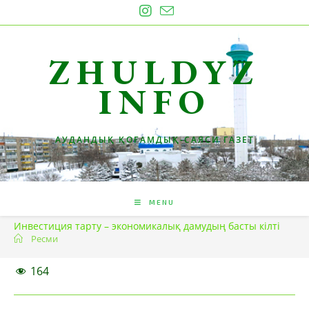
Skip
to
content
ZHULDYZ
INFO
АУДАНДЫҚ ҚОҒАМДЫҚ-САЯСИ ГАЗЕТ
MENU
Инвестиция тарту – экономикалық дамудың басты кілті
Ресми
164