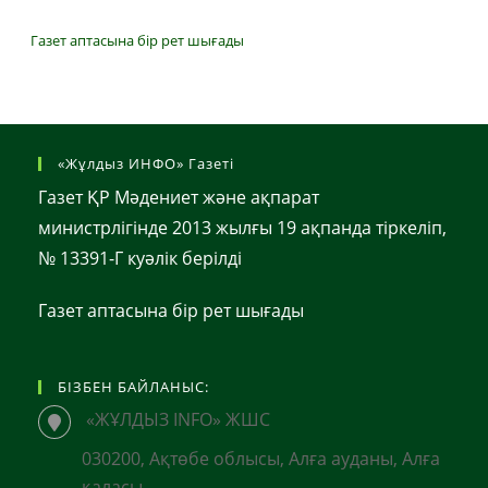
Газет аптасына бір рет шығады
«Жұлдыз ИНФО» Газеті
Газет ҚР Мәдениет және ақпарат
министрлігінде 2013 жылғы 19 ақпанда тіркеліп,
№ 13391-Г куәлік берілді
Газет аптасына бір рет шығады
БІЗБЕН БАЙЛАНЫС:
«ЖҰЛДЫЗ INFO» ЖШС
030200, Ақтөбе облысы, Алға ауданы, Алға
қаласы,