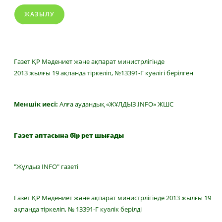
ЖАЗЫЛУ
Газет ҚР Мәдениет және ақпарат министрлігінде
2013 жылғы 19 ақпанда тіркеліп, №13391-Г куәлігі берілген
Меншік иесі:
Алға аудандық «ЖҰЛДЫЗ.INFO» ЖШС
Газет аптасына бір рет шығады
"Жұлдыз INFO" газеті
Газет ҚР Мәдениет және ақпарат министрлігінде 2013 жылғы 19
ақпанда тіркеліп, № 13391-Г куәлік берілді