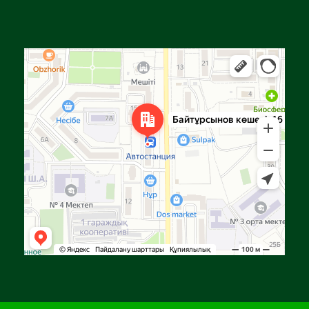
Алға
Яндекс Карталар — көлік, навигация, орындарды іздеу