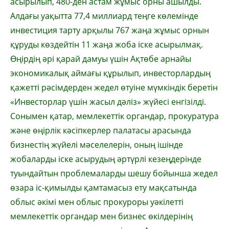
асырылып, 480-ден астам жұмыс орны ашылды.
Алдағы уақытта 77,4 миллиард теңге көлемінде
инвестиция тарту арқылы 767 жаңа жұмыс орнын
құруды көздейтін 11 жаңа жоба іске асырылмақ.
Өңірдің әрі қарай дамуы үшін Ақтөбе арнайы
экономикалық аймағы құрылып, инвесторлардың
қажетті рәсімдерден жедел өтуіне мүмкіндік беретін
«Инвесторлар үшін жасыл дәліз» жүйесі енгізілді.
Сонымен қатар, мемлекеттік органдар, прокуратура
және өңірлік кәсіпкерлер палатасы арасында
бизнестің жүйелі мәселелерін, оның ішінде
жобаларды іске асырудың әртүрлі кезеңдерінде
туындайтын проблемаларды шешу бойынша жедел
өзара іс-қимылды қамтамасыз ету мақсатында
облыс әкімі мен облыс прокуроры уәкілетті
мемлекеттік органдар мен бизнес өкілдерінің