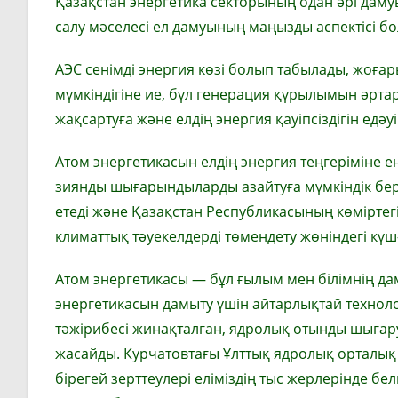
Қазақстан энергетика секторының одан әрі дам
салу мәселесі ел дамуының маңызды аспектісі б
АЭС сенімді энергия көзі болып табылады, жоғар
мүмкіндігіне ие, бұл генерация құрылымын әрт
жақсартуға және елдің энергия қауіпсіздігін едәу
Атом энергетикасын елдің энергия теңгеріміне ен
зиянды шығарындыларды азайтуға мүмкіндік бере
етеді және Қазақстан Республикасының көміртегі
климаттық тәуекелдерді төмендету жөніндегі күш-ж
Атом энергетикасы — бұл ғылым мен білімнің да
энергетикасын дамыту үшін айтарлықтай технол
тәжірибесі жинақталған, ядролық отынды шығару 
жасайды. Курчатовтағы Ұлттық ядролық орталы
бірегей зерттеулері еліміздің тыс жерлерінде б