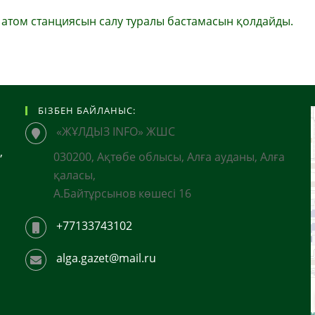
 атом станциясын салу туралы бастамасын қолдайды.
БІЗБЕН БАЙЛАНЫС:
«ЖҰЛДЫЗ INFO» ЖШС
,
030200, Ақтөбе облысы, Алға ауданы, Алға
қаласы,
А.Байтұрсынов көшесі 16
+77133743102
alga.gazet@mail.ru