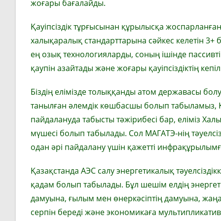
жоғары бағалайды.
Қауіпсіздік тұрғысынан құрылысқа жоспарланған а
халықаралық стандарттарына сәйкес келетін 3+
ең озық технологияларды, соның ішінде пассивт
қаупін азайтады және жоғары қауіпсіздіктің кепі
Біздің елімізде толыққанды атом державасы бол
танылған әлемдік көшбасшы болып табыламыз, Қа
пайдалануда табысты тәжірибесі бар, еліміз Хал
мүшесі болып табылады. Сол МАГАТЭ-нің тәуелс
одан әрі пайдалану үшін қажетті инфрақұрылымғ
Қазақстанда АЭС салу энергетикалық тәуелсіздік
қадам болып табылады. Бұл шешім елдің энергет
дамуына, ғылым мен өнеркәсіптің дамуына, жаң
серпін береді және экономикаға мультипликативті