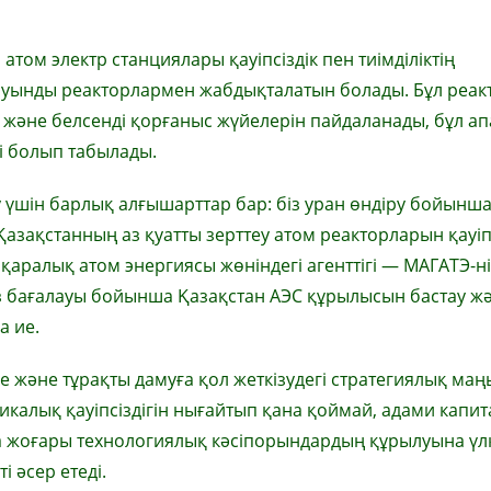
том электр станциялары қауіпсіздік пен тиімділіктің
 буынды реакторлармен жабдықталатын болады. Бұл реак
і және белсенді қорғаныс жүйелерін пайдаланады, бұл ап
лі болып табылады.
у үшін барлық алғышарттар бар: біз уран өндіру бойынш
зақстанның аз қуатты зерттеу атом реакторларын қауіп
ықаралық атом энергиясы жөніндегі агенттігі — МАГАТЭ-н
із бағалауы бойынша Қазақстан АЭС құрылысын бастау ж
а ие.
ке және тұрақты дамуға қол жеткізудегі стратегиялық ма
икалық қауіпсіздігін нығайтып қана қоймай, адами капи
а жоғары технологиялық кәсіпорындардың құрылуына үл
 әсер етеді.