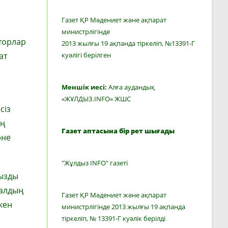
Газет ҚР Мәдениет және ақпарат
министрлігінде
торлар
2013 жылғы 19 ақпанда тіркеліп, №13391-Г
ат
куәлігі берілген
Меншік иесі:
Алға аудандық
а
«ЖҰЛДЫЗ.INFO» ЖШС
сіз
ің
Газет аптасына бір рет шығады
әне
"Жұлдыз INFO" газеті
ңызды
талдың
Газет ҚР Мәдениет және ақпарат
кен
министрлігінде 2013 жылғы 19 ақпанда
тіркеліп, № 13391-Г куәлік берілді