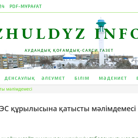
24
PDF-МҰРАҒАТ
ZHULDYZ INF
АУДАНДЫҚ ҚОҒАМДЫҚ-САЯСИ ГАЗЕТ
ДЕНСАУЛЫҚ
ӘЛЕУМЕТ
БІЛІМ
МӘДЕНИЕТ
ы мәлімдемесі
С құрылысына қатысты мәлімдемесі