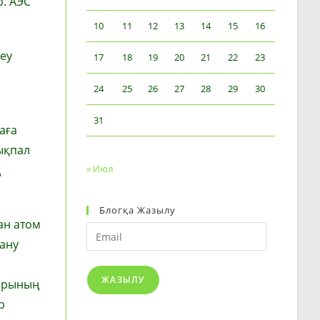
. АЭС
10
11
12
13
14
15
16
теу
17
18
19
20
21
22
23
н
24
25
26
27
28
29
30
31
аға
ықпал
ң
« Июл
Блогқа Жазылу
ан атом
Email
лану
ЖАЗЫЛУ
дарының
р