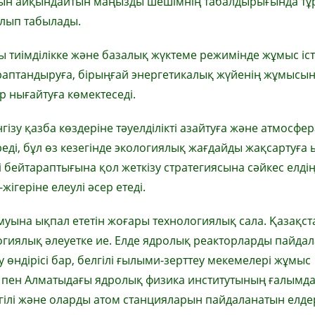
уын айқындайтын маңызды шешімнің табалдырығында тұр
олып табылады.
ы тиімділікке және базалық жүктеме режимінде жұмыс іс
араптандыруға, бірыңғай энергетикалық жүйенің жұмысы
ір нығайтуға көмектеседі.
гізу қазба көздеріне тәуелділікті азайтуға және атмосфер
ді, бұл өз кезегінде экологиялық жағдайды жақсартуға 
 бейтараптығына қол жеткізу стратегиясына сәйкес елді
ігеріне елеулі әсер етеді.
муына ықпал ететін жоғары технологиялық сала. Қазақст
огиялық әлеуетке ие. Елде ядролық реакторларды пайда
өндірісі бар, белгілі ғылыми-зерттеу мекемелері жұмыс
қ пен Алматыдағы ядролық физика институтының ғалым
елгілі және оларды атом станцияларын пайдаланатын елде