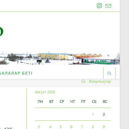
O
БАЛАЛАР БЕТІ
Жаңалықтар
Август 2026
ПН
ВТ
СР
ЧТ
ПТ
СБ
ВС
1
2
3
4
5
6
7
8
9