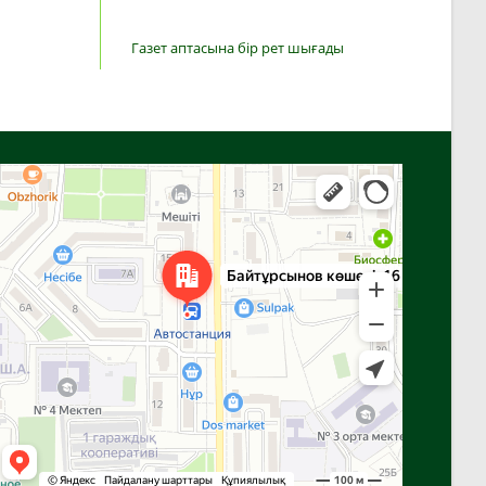
Газет аптасына бір рет шығады
Алға
Яндекс Карталар — көлік, навигация, орындарды іздеу