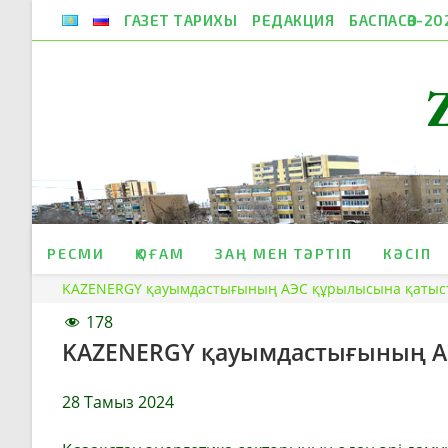
Skip
ГАЗЕТ ТАРИХЫ
РЕДАКЦИЯ
БАСПАСӨЗ-20
to
content
РЕСМИ
ҚОҒАМ
ЗАҢ МЕН ТӘРТІП
КӘСІП
KAZENERGY қауымдастығының АЭС құрылысына қатыст
178
KAZENERGY қауымдастығының АЭ
28 Тамыз 2024