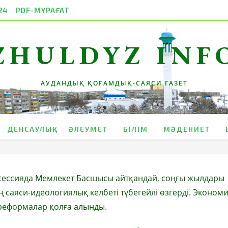
24
PDF-МҰРАҒАТ
ZHULDYZ INF
АУДАНДЫҚ ҚОҒАМДЫҚ-САЯСИ ГАЗЕТ
ДЕНСАУЛЫҚ
ӘЛЕУМЕТ
БІЛІМ
МӘДЕНИЕТ
сессияда Мемлекет Басшысы айтқандай, соңғы жылдары
ің саяси-идеологиялық келбеті түбегейлі өзгерді. Эконом
реформалар қолға алынды.