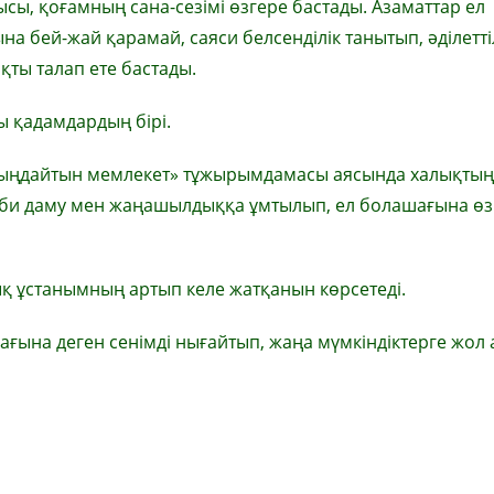
ысы, қоғамның сана-сезімі өзгере бастады. Азаматтар ел
на бей-жай қарамай, саяси белсенділік танытып, әділетті
ты талап ете бастады.
ы қадамдардың бірі.
«тыңдайтын мемлекет» тұжырымдамасы аясында халықтың
кәсіби даму мен жаңашылдыққа ұмтылып, ел болашағына өз
қ ұстанымның артып келе жатқанын көрсетеді.
ғына деген сенімді нығайтып, жаңа мүмкіндіктерге жол 