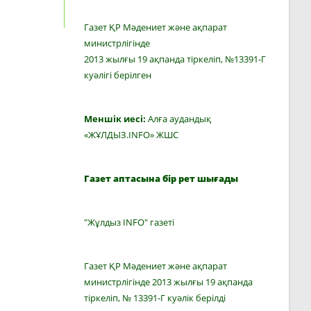
Газет ҚР Мәдениет және ақпарат
министрлігінде
2013 жылғы 19 ақпанда тіркеліп, №13391-Г
куәлігі берілген
Меншік иесі:
Алға аудандық
«ЖҰЛДЫЗ.INFO» ЖШС
Газет аптасына бір рет шығады
"Жұлдыз INFO" газеті
Газет ҚР Мәдениет және ақпарат
министрлігінде 2013 жылғы 19 ақпанда
тіркеліп, № 13391-Г куәлік берілді