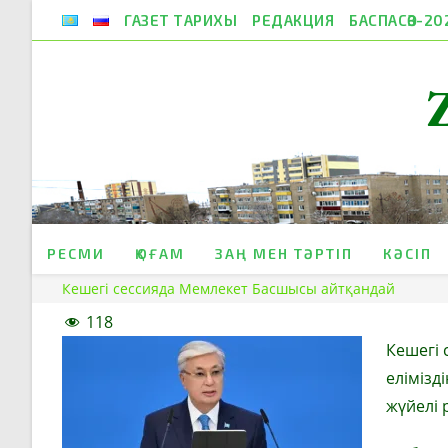
Skip
ГАЗЕТ ТАРИХЫ
РЕДАКЦИЯ
БАСПАСӨЗ-20
to
content
РЕСМИ
ҚОҒАМ
ЗАҢ МЕН ТӘРТІП
КӘСІП
Кешегі сессияда Мемлекет Басшысы айтқандай
118
Кешегі 
елімізд
жүйелі 