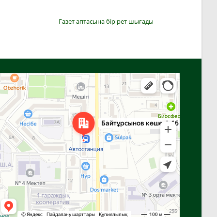
Газет аптасына бір рет шығады
Алға
Яндекс Карталар — көлік, навигация, орындарды іздеу