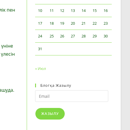
лік пен
10
11
12
13
14
15
16
17
18
19
20
21
22
23
24
25
26
27
28
29
30
 үніне
31
 үлесін
« Июл
Блогқа Жазылу
ашуда.
Email
ЖАЗЫЛУ