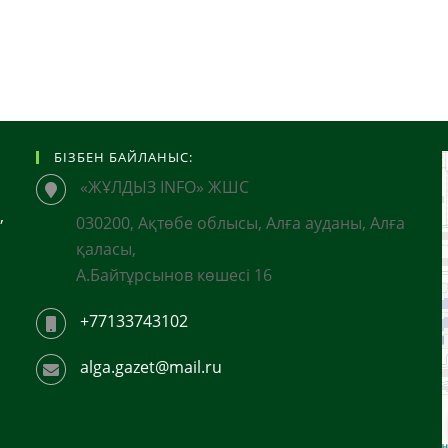
БІЗБЕН БАЙЛАНЫС:
«ЖҰЛДЫЗ INFO» ЖШС
,
030200, Ақтөбе облысы, Алға ауданы, Алға
қаласы,
А.Байтұрсынов көшесі 16
+77133743102
alga.gazet@mail.ru