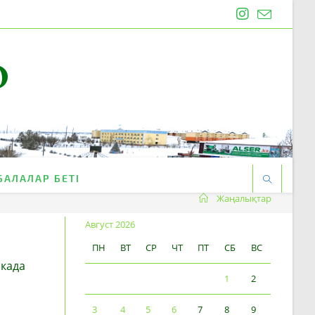
O
БАЛАЛАР БЕТІ
Жаңалықтар
Август 2026
ПН
ВТ
СР
ЧТ
ПТ
СБ
ВС
икада
1
2
3
4
5
6
7
8
9