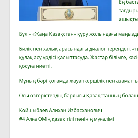
Ең баст
тағдыры
ашықтық
Бұл – «Жаңа Қазақстан» құру жолындағы маңызд
Билік пен халық арасындағы диалог тереңдеп, 
құлақ асу үрдісі қалыптасуда. Жастар білімге, 
қосуға ниетті.
Мұның бәрі қоғамда жауапкершілік пен азаматты
Осы өзгерістердің барлығы Қазақстанның болаша
Койшыбаев Алихан Избасханович
#4 Алға ОМің қазақ тілі пәнінің мұғалімі