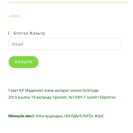
« Июл
Блогқа Жазылу
Email
ЖАЗЫЛУ
Газет ҚР Мәдениет және ақпарат министрлігінде
2013 жылғы 19 ақпанда тіркеліп, №13391-Г куәлігі берілген
Меншік иесі:
Алға аудандық «ЖҰЛДЫЗ.INFO» ЖШС