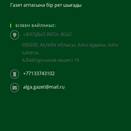
Газет аптасына бір рет шығады
БІЗБЕН БАЙЛАНЫС:
«ЖҰЛДЫЗ INFO» ЖШС
030200, Ақтөбе облысы, Алға ауданы, Алға
қаласы,
А.Байтұрсынов көшесі 16
+77133743102
alga.gazet@mail.ru