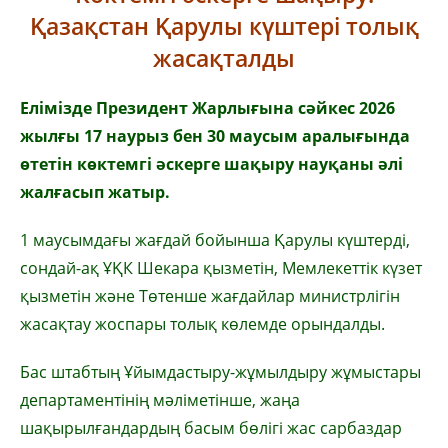
Қазақстан Қарулы күштері толық
жасақталды
Елімізде Президент Жарлығына сәйкес 2026
жылғы 17 наурыз бен 30 маусым аралығында
өтетін көктемгі әскерге шақыру науқаны әлі
жалғасып жатыр.
1 маусымдағы жағдай бойынша Қарулы күштерді,
сондай-ақ ҰҚК Шекара қызметін, Мемлекеттік күзет
қызметін және Төтенше жағдайлар министрлігін
жасақтау жоспары толық көлемде орындалды.
Бас штабтың Ұйымдастыру-жұмылдыру жұмыстары
департаментінің мәліметінше, жаңа
шақырылғандардың басым бөлігі жас сарбаздар