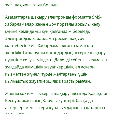
жас шақырылатын болады.
Азаматтарға шақыру электронды форматта SMS-
хабарламалар және eGov порталы арқылы келу
күніне кемінде үш күн қалғанда жіберіледі.
Электрондық хабарлама ресми шақыру
мәртебесіне ие. Хабарлама алған азаматтар
жергілікті атқарушы органдардың әскерге шақыру
пунктіне келуге міндетті. Дәлелді себепсіз келмеген
жағдайда әкімшілік жауапкершілік, ал әскери
қызметтен жүйелі түрде жалтарғаны үшін
қылмыстық жауапкершілік қарастырылған.
Жалпы көктемгі әскерге шақыру аясында Қазақстан
Республикасының Қарулы күштері, басқа да
әскерлері мен әскери құралымдарының қатарына