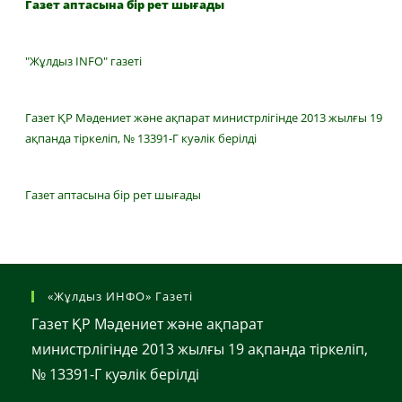
Газет аптасына бір рет шығады
"Жұлдыз INFO" газеті
Газет ҚР Мәдениет және ақпарат министрлігінде 2013 жылғы 19
ақпанда тіркеліп, № 13391-Г куәлік берілді
Газет аптасына бір рет шығады
«Жұлдыз ИНФО» Газеті
Газет ҚР Мәдениет және ақпарат
министрлігінде 2013 жылғы 19 ақпанда тіркеліп,
№ 13391-Г куәлік берілді