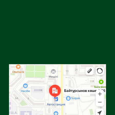
Алға
Яндекс Карталар — көлік, навигация, орындарды іздеу