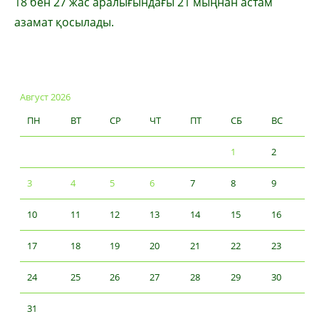
18 бен 27 жас аралығындағы 21 мыңнан астам
азамат қосылады.
Август 2026
ПН
ВТ
СР
ЧТ
ПТ
СБ
ВС
1
2
3
4
5
6
7
8
9
10
11
12
13
14
15
16
17
18
19
20
21
22
23
24
25
26
27
28
29
30
31