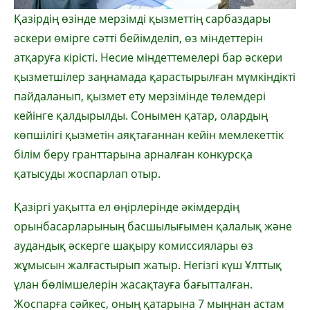
Қазірдің өзінде мерзімді қызметтің сарбаздары
әскери өмірге сәтті бейімделіп, өз міндеттерін
атқаруға кірісті. Несие міндеттемелері бар әскери
қызметшілер заңнамада қарастырылған мүмкіндікті
пайдаланып, қызмет ету мерзімінде төлемдері
кейінге қалдырылды. Сонымен қатар, олардың
көпшілігі қызметін аяқтағаннан кейін мемлекеттік
білім беру гранттарына арналған конкурсқа
қатысуды жоспарлап отыр.
Қазіргі уақытта ел өңірлерінде әкімдердің
орынбасарларының басшылығымен қалалық және
аудандық әскерге шақыру комиссиялары өз
жұмысын жалғастырып жатыр. Негізгі күш Ұлттық
ұлан бөлімшелерін жасақтауға бағытталған.
Жоспарға сәйкес, оның қатарына 7 мыңнан астам