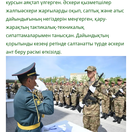
курсын аяқтап үлгерген. Әскери қызметшілер
жалпыәскери жарғыларды оқып, саптық және атыс
дайындығының негіздерін меңгерген, қару-
жарақтың тактикалық-техникалық
сипаттамаларымен танысқан. Дайындықтың
қорытынды кезеңі ретінде салтанатты түрде әскери
ант беру рәсімі өткізілді.