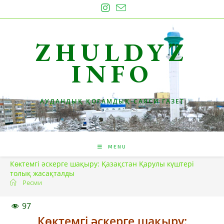
Skip
to
content
ZHULDYZ
INFO
АУДАНДЫҚ ҚОҒАМДЫҚ-САЯСИ ГАЗЕТ
MENU
Көктемгі әскерге шақыру: Қазақстан Қарулы күштері
толық жасақталды
Ресми
97
Көктемгі әскерге шақыру: