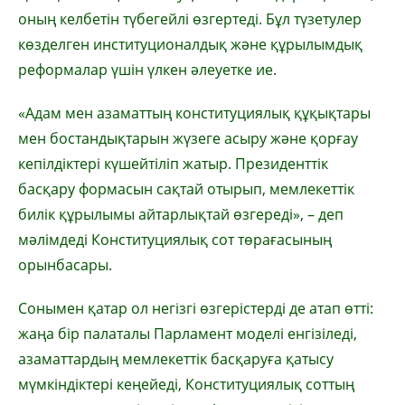
оның келбетін түбегейлі өзгертеді. Бұл түзетулер
көзделген институционалдық және құрылымдық
реформалар үшін үлкен әлеуетке ие.
«Адам мен азаматтың конституциялық құқықтары
мен бостандықтарын жүзеге асыру және қорғау
кепілдіктері күшейтіліп жатыр. Президенттік
басқару формасын сақтай отырып, мемлекеттік
билік құрылымы айтарлықтай өзгереді», – деп
мәлімдеді Конституциялық сот төрағасының
орынбасары.
Сонымен қатар ол негізгі өзгерістерді де атап өтті:
жаңа бір палаталы Парламент моделі енгізіледі,
азаматтардың мемлекеттік басқаруға қатысу
мүмкіндіктері кеңейеді, Конституциялық соттың