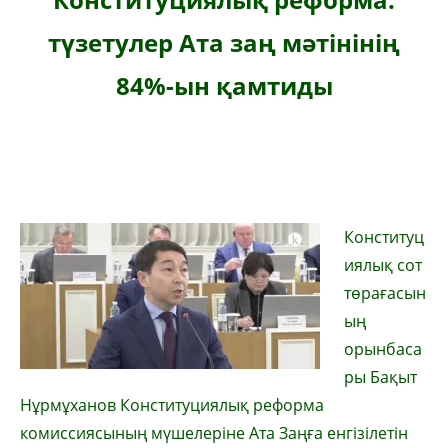
түзетулер Ата заң мәтінінің
84%-ын қамтиды
Конституц
иялық сот
төрағасын
ың
орынбаса
ры Бақыт
Нұрмұханов Конституциялық реформа
комиссиясының мүшелеріне Ата Заңға енгізілетін