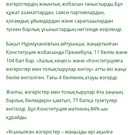
өзгерістердің жиынтық жобасын таныстырды.Бұл
құжат азаматтардан, саяси партиялардан,
қоғамдық ұйымдардан және сарапшылардан
түскен барлық ұсыныстардың негізінде әзірленді.
Бақыт Нұрмұхановтың айтуынша, жаңартылған
Конституция жобасында Преамбула, 11 бөлім және
104 бап бар. «Халық кеңесі» және «Конституцияға
өзгерістер мен толықтырулар енгізу» атты екі жаңа
бөлім енгізілген. Тағы 4 бөлімнің атауы өзгерді.
Жалпы, өзгерістер мен толықтырулар Ата заңның
барлық бөлімдерін қамтып, 77 бапқа түзетулер
енгізілді. Бұл Конституция мәтінінің 84%-ын
құрайды.
«Ұсынылған өзгерістер – маңызды әрі ақылға