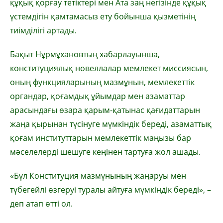
құқық қорғау тетіктері мен Ата заң негізінде құқық
үстемдігін қамтамасыз ету бойынша қызметінің
тиімділігі артады.
Бақыт Нұрмұхановтың хабарлауынша,
конституциялық новеллалар мемлекет миссиясын,
оның функцияларының мазмұнын, мемлекеттік
органдар, қоғамдық ұйымдар мен азаматтар
арасындағы өзара қарым-қатынас қағидаттарын
жаңа қырынан түсінуге мүмкіндік береді, азаматтық
қоғам институттарын мемлекеттік маңызы бар
мәселелерді шешуге кеңінен тартуға жол ашады.
«Бұл Конституция мазмұнының жаңаруы мен
түбегейлі өзгеруі туралы айтуға мүмкіндік береді», –
деп атап өтті ол.