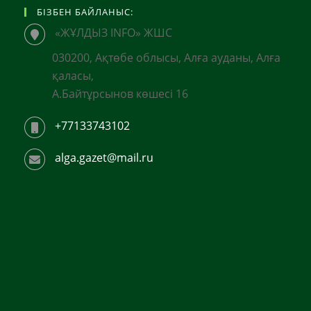
БІЗБЕН БАЙЛАНЫС:
«ЖҰЛДЫЗ INFO» ЖШС
030200, Ақтөбе облысы, Алға ауданы, Алға
қаласы,
А.Байтұрсынов көшесі 16
+77133743102
alga.gazet@mail.ru