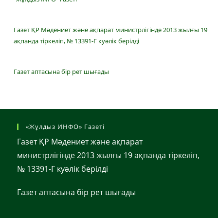
Газет ҚР Мәдениет және ақпарат министрлігінде 2013 жылғы 19
ақпанда тіркеліп, № 13391-Г куәлік берілді
Газет аптасына бір рет шығады
«Жұлдыз ИНФО» Газеті
Газет ҚР Мәдениет және ақпарат
министрлігінде 2013 жылғы 19 ақпанда тіркеліп,
№ 13391-Г куәлік берілді
Газет аптасына бір рет шығады