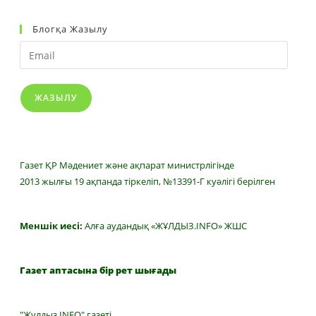
Блогқа Жазылу
Email
ЖАЗЫЛУ
Газет ҚР Мәдениет және ақпарат министрлігінде
2013 жылғы 19 ақпанда тіркеліп, №13391-Г куәлігі берілген
Меншік иесі:
Алға аудандық «ЖҰЛДЫЗ.INFO» ЖШС
Газет аптасына бір рет шығады
"Жұлдыз INFO" газеті