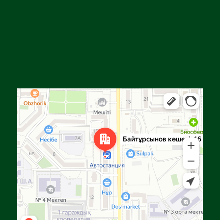
Алға
Яндекс Карталар — көлік, навигация, орындарды іздеу