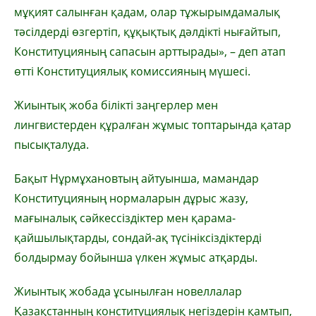
мұқият салынған қадам, олар тұжырымдамалық
тәсілдерді өзгертіп, құқықтық дәлдікті нығайтып,
Конституцияның сапасын арттырады», – деп атап
өтті Конституциялық комиссияның мүшесі.
Жиынтық жоба білікті заңгерлер мен
лингвистерден құралған жұмыс топтарында қатар
пысықталуда.
Бақыт Нұрмұхановтың айтуынша, мамандар
Конституцияның нормаларын дұрыс жазу,
мағыналық сәйкессіздіктер мен қарама-
қайшылықтарды, сондай-ақ түсініксіздіктерді
болдырмау бойынша үлкен жұмыс атқарды.
Жиынтық жобада ұсынылған новеллалар
Қазақстанның конституциялық негіздерін қамтып,