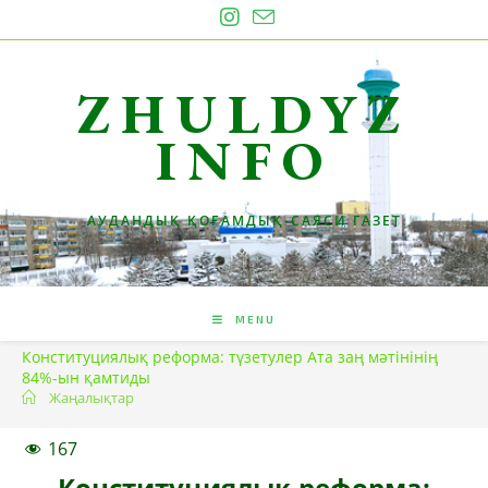
Skip
to
content
ZHULDYZ
INFO
АУДАНДЫҚ ҚОҒАМДЫҚ-САЯСИ ГАЗЕТ
MENU
Конституциялық реформа: түзетулер Ата заң мәтінінің
84%-ын қамтиды
Жаңалықтар
167
Конституциялық реформа: