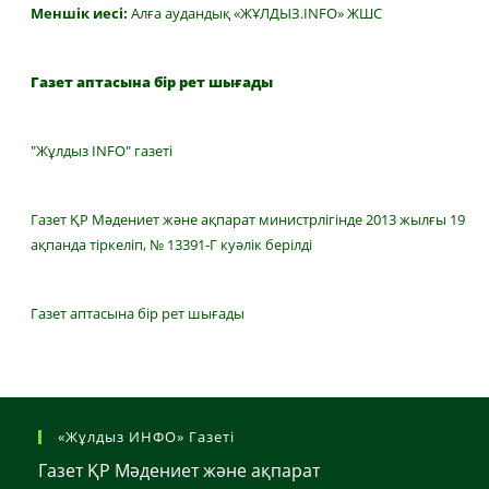
Меншік иесі:
Алға аудандық «ЖҰЛДЫЗ.INFO» ЖШС
Газет аптасына бір рет шығады
"Жұлдыз INFO" газеті
Газет ҚР Мәдениет және ақпарат министрлігінде 2013 жылғы 19
ақпанда тіркеліп, № 13391-Г куәлік берілді
Газет аптасына бір рет шығады
«Жұлдыз ИНФО» Газеті
Газет ҚР Мәдениет және ақпарат