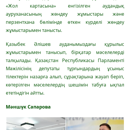
«Жол картасына» енгізілген аудандық
ауруханасының жөндеу жұмыстары және
перзентхана бөлімінде өткен күрделі жөндеу
жұмыстарымен танысты.
Қазыбек Әлішев ауданымыздағы құрылыс
жұмыстарымен танысып, бірқатар мәселелерді
талқылады. Қазақстан Республикасы Парламенті
Мәжілісінің депутаты тұрғындардың ұсыныс
тілектерін назарға алып, сұрақтарына жауап беріп,
көтерілген мәселелердің шешімін табуға ықпал
ететіндігін айтты.
Мәншүк Сапарова