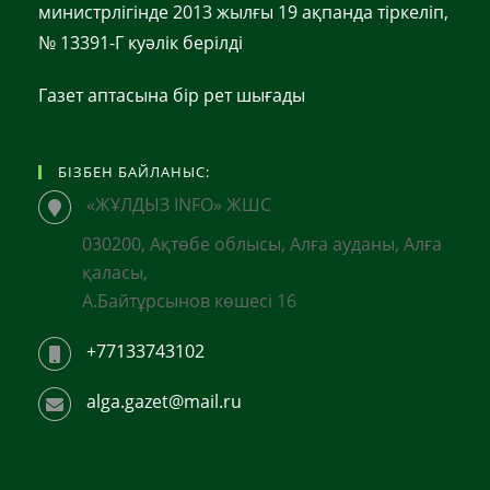
министрлігінде 2013 жылғы 19 ақпанда тіркеліп,
№ 13391-Г куәлік берілді
Газет аптасына бір рет шығады
БІЗБЕН БАЙЛАНЫС:
«ЖҰЛДЫЗ INFO» ЖШС
030200, Ақтөбе облысы, Алға ауданы, Алға
қаласы,
А.Байтұрсынов көшесі 16
+77133743102
alga.gazet@mail.ru