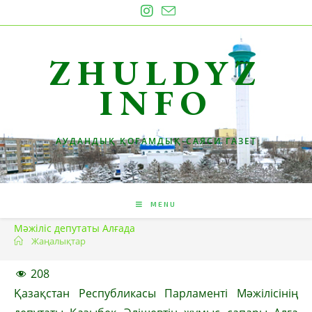
Skip
to
content
ZHULDYZ
INFO
АУДАНДЫҚ ҚОҒАМДЫҚ-САЯСИ ГАЗЕТ
MENU
Мәжіліс депутаты Алғада
Жаңалықтар
208
Қазақстан Республикасы Парламенті Мәжілісінің