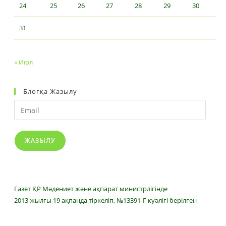
24
25
26
27
28
29
30
31
« Июл
Блогқа Жазылу
Email
ЖАЗЫЛУ
Газет ҚР Мәдениет және ақпарат министрлігінде
2013 жылғы 19 ақпанда тіркеліп, №13391-Г куәлігі берілген