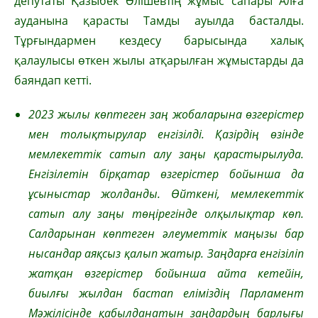
депутаты Қазыбек Әлішевтің жұмыс сапары Алға
ауданына қарасты Тамды ауылда басталды.
Тұрғындармен кездесу барысында халық
қалаулысы өткен жылы атқарылған жұмыстарды да
баяндап кетті.
2023 жылы көптеген заң жобаларына өзгерістер
мен толықтырулар енгізілді. Қазірдің өзінде
мемлекеттік сатып алу заңы қарастырылуда.
Енгізілетін бірқатар өзгерістер бойынша да
ұсыныстар жолданды. Өйткені, мемлекеттік
сатып алу заңы төңірегінде олқылықтар көп.
Салдарынан көптеген әлеуметтік маңызы бар
нысандар аяқсыз қалып жатыр. Заңдарға енгізіліп
жатқан өзгерістер бойынша айта кетейін,
биылғы жылдан бастап еліміздің Парламент
Мәжілісінде қабылданатын заңдардың барлығы