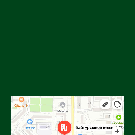
Алға
Яндекс Карталар — көлік, навигация, орындарды іздеу