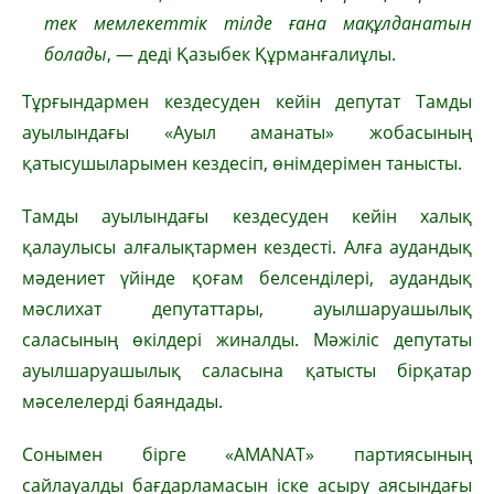
тек мемлекеттік тілде ғана мақұлданатын
болады
, — деді Қазыбек Құрманғалиұлы.
Тұрғындармен кездесуден кейін депутат Тамды
ауылындағы «Ауыл аманаты» жобасының
қатысушыларымен кездесіп, өнімдерімен танысты.
Тамды ауылындағы кездесуден кейін халық
қалаулысы алғалықтармен кездесті. Алға аудандық
мәдениет үйінде қоғам белсенділері, аудандық
мәслихат депутаттары, ауылшаруашылық
саласының өкілдері жиналды. Мәжіліс депутаты
ауылшаруашылық саласына қатысты бірқатар
мәселелерді баяндады.
Сонымен бірге «AMANAT» партиясының
сайлауалды бағдарламасын іске асыру аясындағы