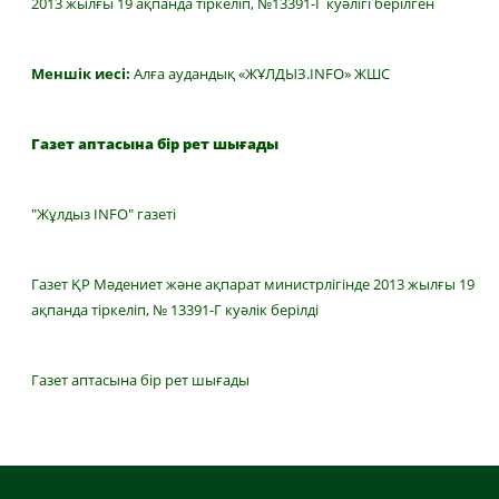
2013 жылғы 19 ақпанда тіркеліп, №13391-Г куәлігі берілген
Меншік иесі:
Алға аудандық «ЖҰЛДЫЗ.INFO» ЖШС
Газет аптасына бір рет шығады
"Жұлдыз INFO" газеті
Газет ҚР Мәдениет және ақпарат министрлігінде 2013 жылғы 19
ақпанда тіркеліп, № 13391-Г куәлік берілді
Газет аптасына бір рет шығады