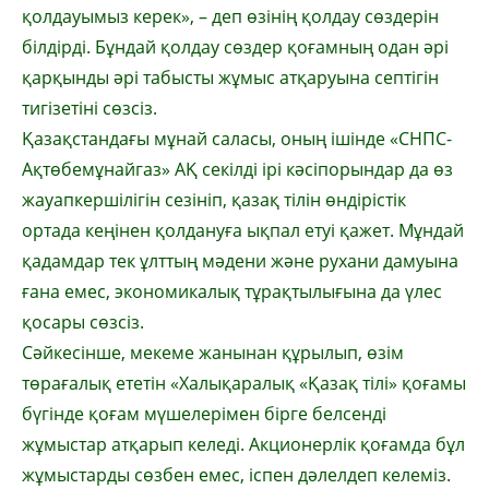
қолдауымыз керек», – деп өзінің қолдау сөздерін
білдірді. Бұндай қолдау сөздер қоғамның одан әрі
қарқынды әрі табысты жұмыс атқаруына септігін
тигізетіні сөзсіз.
Қазақстандағы мұнай саласы, оның ішінде «СНПС-
Ақтөбемұнайгаз» АҚ секілді ірі кәсіпорындар да өз
жауапкершілігін сезініп, қазақ тілін өндірістік
ортада кеңінен қолдануға ықпал етуі қажет. Мұндай
қадамдар тек ұлттың мәдени және рухани дамуына
ғана емес, экономикалық тұрақтылығына да үлес
қосары сөзсіз.
Сәйкесінше, мекеме жанынан құрылып, өзім
төрағалық ететін «Халықаралық «Қазақ тілі» қоғамы
бүгінде қоғам мүшелерімен бірге белсенді
жұмыстар атқарып келеді. Акционерлік қоғамда бұл
жұмыстарды сөзбен емес, іспен дәлелдеп келеміз.