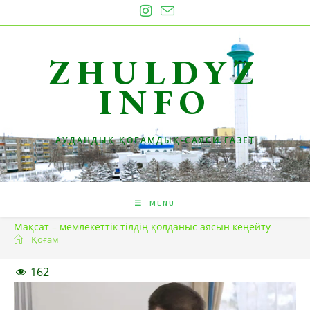
Skip
to
content
ZHULDYZ
INFO
АУДАНДЫҚ ҚОҒАМДЫҚ-САЯСИ ГАЗЕТ
MENU
Мақсат – мемлекеттік тілдің қолданыс аясын кеңейту
Қоғам
162