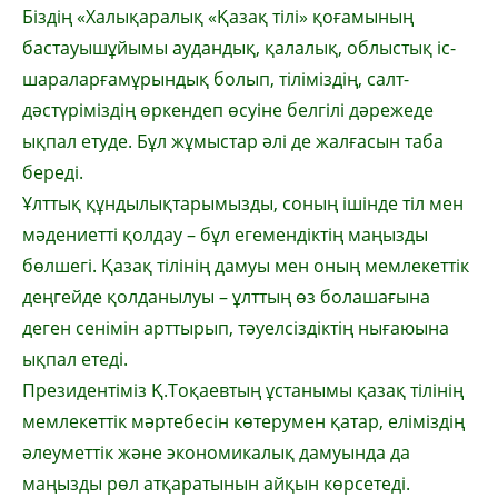
Біздің «Халықаралық «Қазақ тілі» қоғамының
бастауышұйымы аудандық, қалалық, облыстық іс-
шараларғамұрындық болып, тіліміздің, салт-
дәстүріміздің өркендеп өсуіне белгілі дәрежеде
ықпал етуде. Бұл жұмыстар әлі де жалғасын таба
береді.
Ұлттық құндылықтарымызды, соның ішінде тіл мен
мәдениетті қолдау – бұл егемендіктің маңызды
бөлшегі. Қазақ тілінің дамуы мен оның мемлекеттік
деңгейде қолданылуы – ұлттың өз болашағына
деген сенімін арттырып, тәуелсіздіктің нығаюына
ықпал етеді.
Президентіміз Қ.Тоқаевтың ұстанымы қазақ тілінің
мемлекеттік мәртебесін көтерумен қатар, еліміздің
әлеуметтік және экономикалық дамуында да
маңызды рөл атқаратынын айқын көрсетеді.