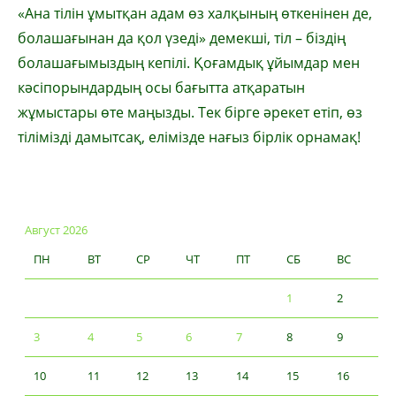
«Ана тілін ұмытқан адам өз халқының өткенінен де,
болашағынан да қол үзеді» демекші, тіл – біздің
болашағымыздың кепілі. Қоғамдық ұйымдар мен
кәсіпорындардың осы бағытта атқаратын
жұмыстары өте маңызды. Тек бірге әрекет етіп, өз
тілімізді дамытсақ, елімізде нағыз бірлік орнамақ!
Август 2026
ПН
ВТ
СР
ЧТ
ПТ
СБ
ВС
1
2
3
4
5
6
7
8
9
10
11
12
13
14
15
16