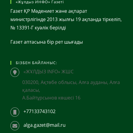
«Жұлдыз ИНФО» Газеті
Газет ҚР Мәдениет және ақпарат
министрлігінде 2013 жылғы 19 ақпанда тіркеліп,
№ 13391-Г куәлік берілді
Газет аптасына бір рет шығады
БІЗБЕН БАЙЛАНЫС:
«ЖҰЛДЫЗ INFO» ЖШС
030200, Ақтөбе облысы, Алға ауданы, Алға
қаласы,
А.Байтұрсынов көшесі 16
+77133743102
alga.gazet@mail.ru