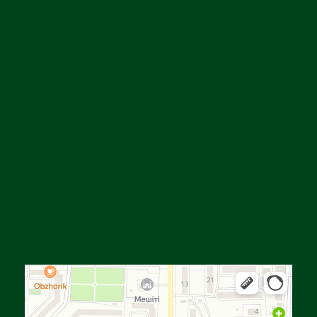
Алға
Яндекс Карталар — көлік, навигация, орындарды іздеу