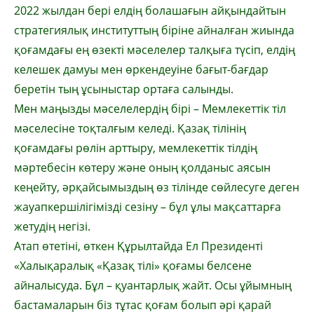
2022 жылдан бері елдің болашағын айқындайтын
стратегиялық институттың біріне айналған жиында
қоғамдағы ең өзекті мәселелер талқыға түсіп, елдің
келешек дамуы мен өркендеуіне бағыт-бағдар
беретін тың ұсыныстар ортаға салынды.
Мен маңызды мәселелердің бірі – Мемлекеттік тіл
мәселесіне тоқталғым келеді. Қазақ тілінің
қоғамдағы рөлін арттыру, мемлекеттік тілдің
мәртебесін көтеру және оның қолданыс аясын
кеңейту, әрқайсымыздың өз тілінде сөйлесуге деген
жауапкершілігімізді сезіну – бұл ұлы мақсаттарға
жетудің негізі.
Атап өтетіні, өткен Құрылтайда Ел Президенті
«Халықаралық «Қазақ тілі» қоғамы белсене
айналысуда. Бұл – қуантарлық жайт. Осы ұйымның
бастамаларын біз тұтас қоғам болып әрі қарай