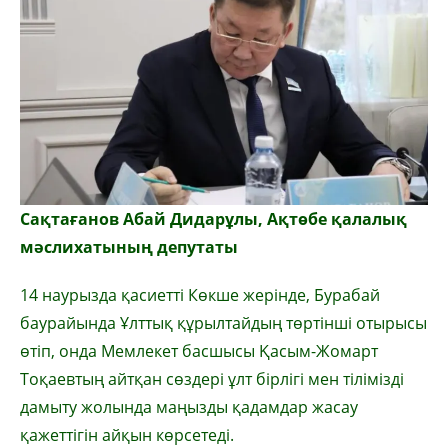
Сақтағанов Абай Дидарұлы, Ақтөбе қалалық
мәслихатының депутаты
14 наурызда қасиетті Көкше жерінде, Бурабай
баурайында Ұлттық құрылтайдың төртінші отырысы
өтіп, онда Мемлекет басшысы Қасым-Жомарт
Тоқаевтың айтқан сөздері ұлт бірлігі мен тілімізді
дамыту жолында маңызды қадамдар жасау
қажеттігін айқын көрсетеді.