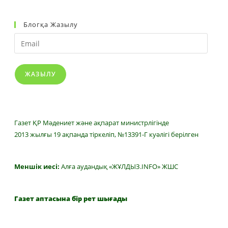
Блогқа Жазылу
Email
ЖАЗЫЛУ
Газет ҚР Мәдениет және ақпарат министрлігінде
2013 жылғы 19 ақпанда тіркеліп, №13391-Г куәлігі берілген
Меншік иесі:
Алға аудандық «ЖҰЛДЫЗ.INFO» ЖШС
Газет аптасына бір рет шығады