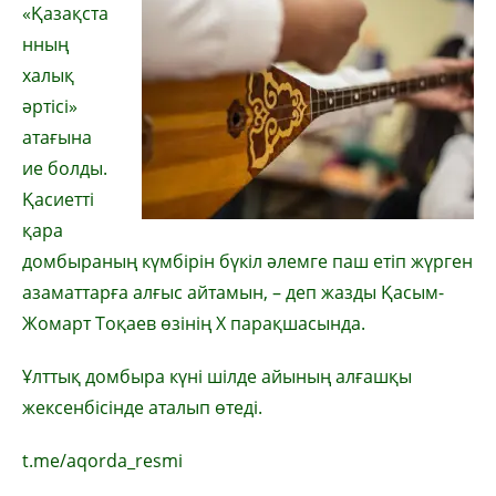
«Қазақста
нның
халық
әртісі»
атағына
ие болды.
Қасиетті
қара
домбыраның күмбірін бүкіл әлемге паш етіп жүрген
азаматтарға алғыс айтамын, – деп жазды Қасым-
Жомарт Тоқаев өзінің X парақшасында.
Ұлттық домбыра күні шілде айының алғашқы
жексенбісінде аталып өтеді.
t.me/aqorda_resmi