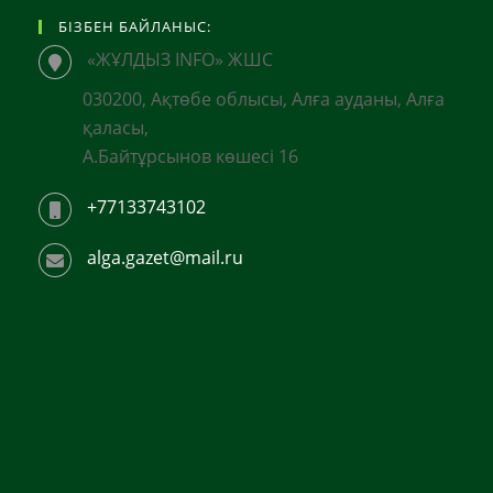
БІЗБЕН БАЙЛАНЫС:
«ЖҰЛДЫЗ INFO» ЖШС
030200, Ақтөбе облысы, Алға ауданы, Алға
қаласы,
А.Байтұрсынов көшесі 16
+77133743102
alga.gazet@mail.ru