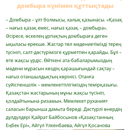
домбыра күнімен құттықтады
– Домбыра – ұлт болмысы, халық қазынасы. «Қазақ
– нағыз қазақ емес, нағыз қазақ – домбыра».
Әсіресе, өскелең ұрпақтың домбыраға деген
ықыласы ерекше. Жастар төл мәдениетімізді терең
түсініп, салт-дәстүрімізге құрметпен қарайды. Бұл –
өте жақсы үрдіс. Өйткені ата-бабаларымыздың
мәдени мұрасын көздің қарашығындай сақтау –
нағыз отаншылдықтың көрінісі. Отанға
сүйіспеншілік – мемлекеттілігіміздің темірқазығы.
Қазақстан жастарының мұны жақсы түсініп,
қолдайтынына ризамын. Мемлекет руханият
саласын барынша дамыта береді. Дәстүрлі өнердің
дүлдүлдері Қайрат Байбосынов «Қазақстанның
Еңбек Ері», Айгүл Үлкенбаева, Айгүл Қосанова