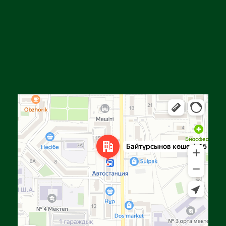
Алға
Яндекс Карталар — көлік, навигация, орындарды іздеу