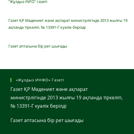
"Жұлдыз INFO" газеті
Газет ҚР Мәдениет және ақпарат министрлігінде 2013 жылғы 19
ақпанда тіркеліп, № 13391-Г куәлік берілді
Газет аптасына бір рет шығады
«Жұлдыз ИНФО» Газеті
Газет ҚР Мәдениет және ақпарат
министрлігінде 2013 жылғы 19 ақпанда тіркеліп,
№ 13391-Г куәлік берілді
Газет аптасына бір рет шығады