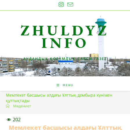
Skip
to
content
ZHULDYZ
INFO
АУДАНДЫҚ ҚОҒАМДЫҚ-САЯСИ ГАЗЕТ
MENU
Мемлекет басшысы алдағы Ұлттық домбыра күнімен
құттықтады
Мәдениет
202
Мемлекет басшысы алдағы Ұлттық