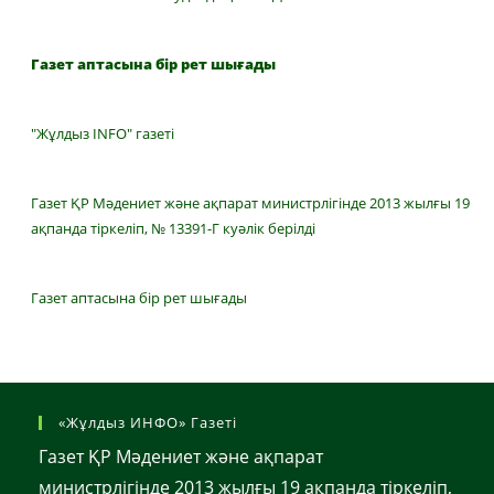
Газет аптасына бір рет шығады
"Жұлдыз INFO" газеті
Газет ҚР Мәдениет және ақпарат министрлігінде 2013 жылғы 19
ақпанда тіркеліп, № 13391-Г куәлік берілді
Газет аптасына бір рет шығады
«Жұлдыз ИНФО» Газеті
Газет ҚР Мәдениет және ақпарат
министрлігінде 2013 жылғы 19 ақпанда тіркеліп,