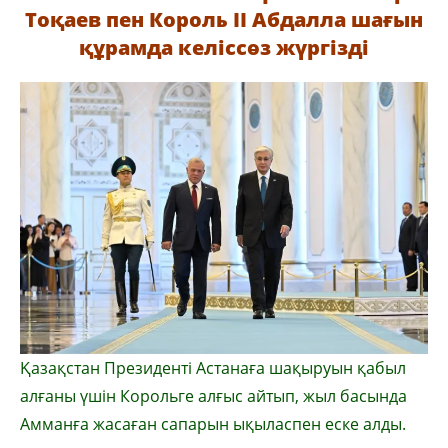
Тоқаев пен Король ІІ Абдалла шағын
құрамда келіссөз жүргізді
Қазақстан Президенті Астанаға шақыруын қабыл
алғаны үшін Корольге алғыс айтып, жыл басында
Амманға жасаған сапарын ықыласпен еске алды.