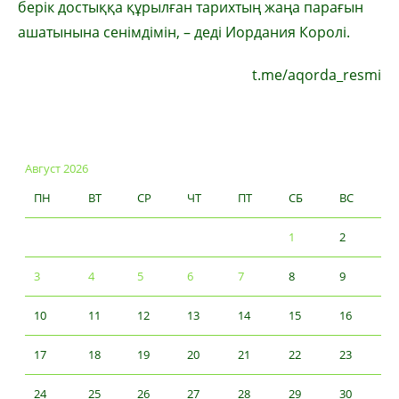
берік достыққа құрылған тарихтың жаңа парағын
ашатынына сенімдімін, – деді Иордания Королі.
t.me/aqorda_resmi
Август 2026
ПН
ВТ
СР
ЧТ
ПТ
СБ
ВС
1
2
3
4
5
6
7
8
9
10
11
12
13
14
15
16
17
18
19
20
21
22
23
24
25
26
27
28
29
30