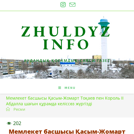
Skip
to
content
ZHULDYZ
INFO
АУДАНДЫҚ ҚОҒАМДЫҚ-САЯСИ ГАЗЕТ
MENU
Мемлекет басшысы Қасым-Жомарт Тоқаев пен Король ІІ
Абдалла шағын құрамда келіссөз жүргізді
Ресми
202
Мемлекет басшысы Қасым-Жомарт