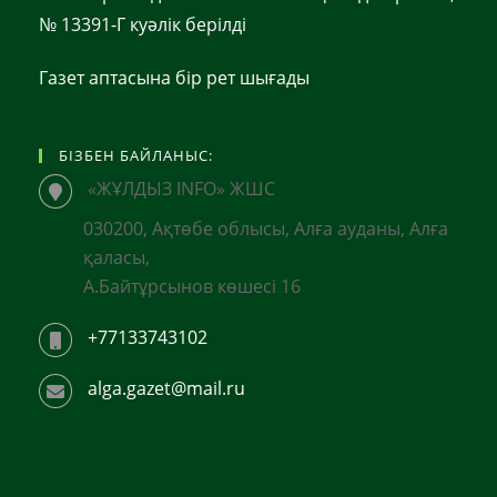
№ 13391-Г куәлік берілді
Газет аптасына бір рет шығады
БІЗБЕН БАЙЛАНЫС:
«ЖҰЛДЫЗ INFO» ЖШС
030200, Ақтөбе облысы, Алға ауданы, Алға
қаласы,
А.Байтұрсынов көшесі 16
+77133743102
alga.gazet@mail.ru