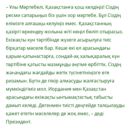
– Ұлы Мәртебелі, Қазақстанға қош келдіңіз! Сіздің
ресми сапарыңыз біз үшін зор мәртебе. Бұл Сіздің
елімізге алғашқы келуіңіз емес. Қазақстанның
қазіргі өркендеу жолына жіті көңіл бөліп отырасыз.
Екіжақты күн тәртібінде жүзеге асырылуға тиіс
бірқатар мәселе бар. Кеше екі ел арасындағы
қарым-қатынастарға, сондай-ақ халықаралық күн
тәртібіне қатысты мазмұнды әңгіме өрбіттік. Сіздің
жаһандағы жағдайды жетік түсінетініңізге өте
ризамын. Бүгін де пікір алмасуды жалғастыруға
мүмкіндігіміз мол. Иордания мен Қазақстан
арасындағы екіжақты ынтымақтастық табысты
дамып келеді. Дегенмен тиісті деңгейде талқылауды
қажет ететін мәселелер де жоқ емес, – деді
Президент.