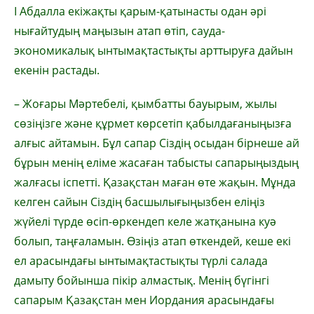
І Абдалла екіжақты қарым-қатынасты одан әрі
нығайтудың маңызын атап өтіп, сауда-
экономикалық ынтымақтастықты арттыруға дайын
екенін растады.
– Жоғары Мәртебелі, қымбатты бауырым, жылы
сөзіңізге және құрмет көрсетіп қабылдағаныңызға
алғыс айтамын. Бұл сапар Сіздің осыдан бірнеше ай
бұрын менің еліме жасаған табысты сапарыңыздың
жалғасы іспетті. Қазақстан маған өте жақын. Мұнда
келген сайын Сіздің басшылығыңызбен еліңіз
жүйелі түрде өсіп-өркендеп келе жатқанына куә
болып, таңғаламын. Өзіңіз атап өткендей, кеше екі
ел арасындағы ынтымақтастықты түрлі салада
дамыту бойынша пікір алмастық. Менің бүгінгі
сапарым Қазақстан мен Иордания арасындағы