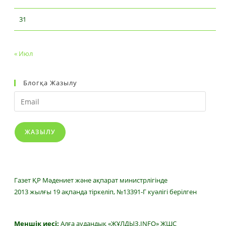
31
« Июл
Блогқа Жазылу
Email
ЖАЗЫЛУ
Газет ҚР Мәдениет және ақпарат министрлігінде
2013 жылғы 19 ақпанда тіркеліп, №13391-Г куәлігі берілген
Меншік иесі:
Алға аудандық «ЖҰЛДЫЗ.INFO» ЖШС