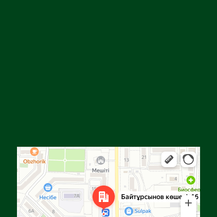
Алға
Яндекс Карталар — көлік, навигация, орындарды іздеу