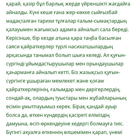
қарай, қазір бұл барлық жерде үйреншікті жағдайға
айналды. Күні кеше ғана жер-көкке сыйғызбай
мадақталған тарихи тұлғалар ғалым-сымақтардың
қалауымен жағымсыз адамға айналып сала береді.
Керісінше, бір кезде атына қара таңба басылған
саяси қайраткерлер түрлі насихатшылардың
арқасында танымал болып шыға келеді. Ал қуғын-
сүргінді ұйымдастырушылар мен орындаушылар
қаһарманға айналып кетті. Біз жазықсыз қуғын-
сүргінге ұшыраған мемлекет және қоғам
қайраткерлерінің, ғалымдар мен дәрігерлердің,
сондай-ақ, олардың туыстары мен жұбайларының
есімін ұмытпауымыз керек. Бірақ қандай ауыр
болса да, өткен күндердің қасіреті еліміздің
дамуына, өсіп-өркендеуіне кедергі болмауға тиіс.
Бүгінгі ахуалға өткеннің өлшемімен қарап, үнемі