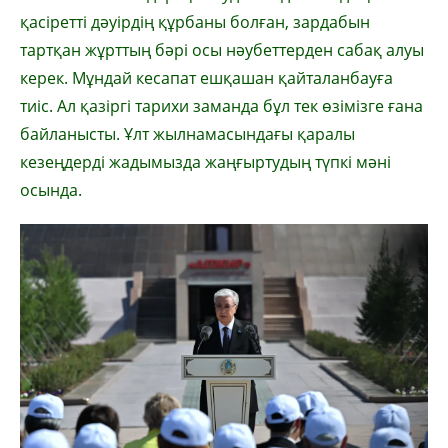
қасіретті дәуірдің құрбаны болған, зардабын
тартқан жұрттың бәрі осы нәубеттерден сабақ алуы
керек. Мұндай кесапат ешқашан қайталанбауға
тиіс. Ал қазіргі тарихи заманда бұл тек өзімізге ғана
байланысты. Ұлт жылнамасындағы қаралы
кезеңдерді жадымызда жаңғыртудың түпкі мәні
осында.