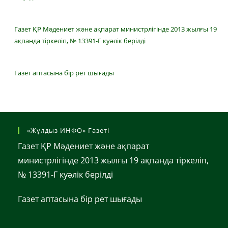
Газет ҚР Мәдениет және ақпарат министрлігінде 2013 жылғы 19
ақпанда тіркеліп, № 13391-Г куәлік берілді
Газет аптасына бір рет шығады
«Жұлдыз ИНФО» Газеті
Газет ҚР Мәдениет және ақпарат
министрлігінде 2013 жылғы 19 ақпанда тіркеліп,
№ 13391-Г куәлік берілді
Газет аптасына бір рет шығады