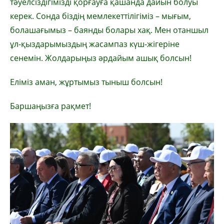
тәуелсіздігімізді қорғауға қашанда дайын болуы
керек. Сонда біздің мемлекеттілігіміз – мығым,
болашағымыз – баянды болары хақ. Мен отаншыл
ұл-қыздарымыздың жасампаз күш-жігеріне
сенемін. Жолдарыңыз әрдайым ашық болсын!
Еліміз аман, жұртымыз тыныш болсын!
Баршаңызға рақмет!