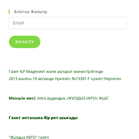
Блогқа Жазылу
Email
ЖАЗЫЛУ
Газет ҚР Мәдениет және ақпарат министрлігінде
2013 жылғы 19 ақпанда тіркеліп, №13391-Г куәлігі берілген
Меншік иесі:
Алға аудандық «ЖҰЛДЫЗ.INFO» ЖШС
Газет аптасына бір рет шығады
"Жұлдыз INFO" газеті