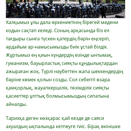
Халқымыз ұлы дала өркениетінің бірегей мәдени
кодын сақтап келеді. Соның арқасында біз ел
тағдыры сынға түскен қатердің бәрін еңсеріп,
әрдайым ар-намысымызды биік ұстай білдік.
Жұртымыз ең қиын күндердің өзінде ынтымақ,
гуманизм, бауырластық сияқты құндылықтардан
ажыраған жоқ. Түрлі нәубеттен жапа шеккендердің
бәріне көмек қолын созды. Сол себепті өзара
қамқорлық, жауапкершілік, төзімділік сияқты
қасиеттер ұлттық болмысымыздың сипатына
айналды.
Тарихқа деген көзқарас қай кезде де саяси
ахуалдың ықпалында кетпеуге тиіс. Бірақ өкінішке