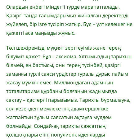
Олардың еңбегі міндетті түрде марапатталады.
Қазіргі таңда ғалымдарымыз жиналған деректерді
жүйелеп, бір ізге түсіріп жатыр. Бұл – ұлт келешегіне
қажетті аса маңызды жұмыс.
Төл шежіремізді мұқият зерттеуіміз және терең
білуіміз қажет. Бұл – аксиома. Ұлтымыздың тарихын
білмей, ең бастысы, оны терең түсінбей, қазіргі
заманғы түрлі саяси үрдістер туралы дұрыс пайым
жасау мүмкін емес. Миллиондаған адамның
тоталитаризм құрбаны болғанын жадымызда
сақтау – қастерлі парызымыз. Тарихты бұрмалауға,
сол кезеңдегі мемлекеттің адамгершілікке
жатпайтын зұлым саясатын ақтауға мүлдем
болмайды. Сондай-ақ тарихты саясаттың
қолшоқпары етіп, популистік идеяларды