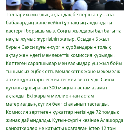
Төл тарихымыздың ақтаңдақ беттерін ашу – ата-
бабалардың және кейінгі ұрпақтың алдындағы
қастерлі борышымыз. Соңғы жылдары бұл бағытта
нақты жұмыс жүргізіліп жатыр. Осыдан 5 жыл
бұрын Саяси қуғын-сүргін құрбандарын толық
ақтау жөніндегі мемлекеттік комиссия құрылды.
Көптеген сарапшылар мен ғалымдар үш жыл бойы
тынымсыз еңбек етті. Мемлекеттік және мекемелік
архив құжаттары егжей-тегжей зерттелді. Саяси
қуғынға ұшыраған 300 мыңнан астам азамат
ақталды. Екі жарым миллионнан астам
материалдың құпия белгісі алынып тасталды.
Комиссия зерттеген құжаттар негізінде 72 томдық
жинақ дайындалды. Қуғын-сүргін кезінде Алашорда
қайраткерлеріне қатысты қозғалған істер 12 том