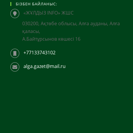
БІЗБЕН БАЙЛАНЫС:
«ЖҰЛДЫЗ INFO» ЖШС
030200, Ақтөбе облысы, Алға ауданы, Алға
қаласы,
А.Байтұрсынов көшесі 16
+77133743102
alga.gazet@mail.ru