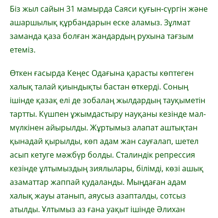
Біз жыл сайын 31 мамырда Саяси қуғын-сүргін және
ашаршылық құрбандарын еске аламыз. Зұлмат
заманда қаза болған жандардың рухына тағзым
етеміз.
Өткен ғасырда Кеңес Одағына қарасты көптеген
халық талай қиындықты бастан өткерді. Соның
ішінде қазақ елі де зобалаң жылдардың тауқыметін
тартты. Күшпен ұжымдастыру науқаны кезінде мал-
мүлкінен айырылды. Жұртымыз алапат аштықтан
қынадай қырылды, көп адам жан сауғалап, шетел
асып кетуге мәжбүр болды. Сталиндік репрессия
кезінде ұлтымыздың зиялылары, білімді, көзі ашық
азаматтар жаппай қудаланды. Мыңдаған адам
халық жауы атанып, аяусыз азапталды, сотсыз
атылды. Ұлтымыз аз ғана уақыт ішінде Әлихан