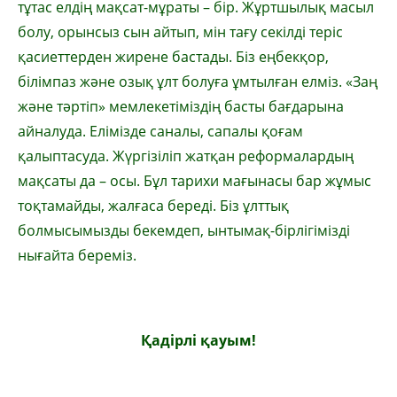
тұтас елдің мақсат-мұраты – бір. Жұртшылық масыл
болу, орынсыз сын айтып, мін тағу секілді теріс
қасиеттерден жирене бастады. Біз еңбекқор,
білімпаз және озық ұлт болуға ұмтылған елміз. «Заң
және тәртіп» мемлекетіміздің басты бағдарына
айналуда. Елімізде саналы, сапалы қоғам
қалыптасуда. Жүргізіліп жатқан реформалардың
мақсаты да – осы. Бұл тарихи мағынасы бар жұмыс
тоқтамайды, жалғаса береді. Біз ұлттық
болмысымызды бекемдеп, ынтымақ-бірлігімізді
нығайта береміз.
Қадірлі қауым!