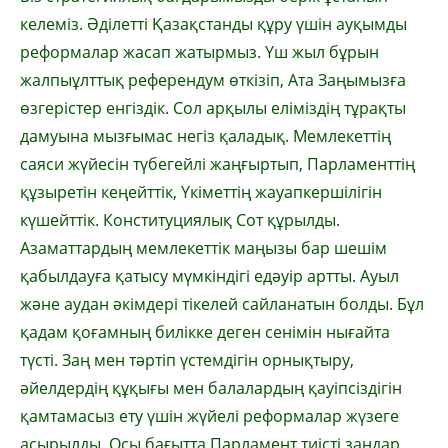
келеміз. Әділетті Қазақстанды құру үшін ауқымды
реформалар жасап жатырмыз. Үш жыл бұрын
жалпыұлттық референдум өткізіп, Ата Заңымызға
өзгерістер енгіздік. Сол арқылы еліміздің тұрақты
дамуына мызғымас негіз қаладық. Мемлекеттің
саяси жүйесін түбегейлі жаңғыртып, Парламенттің
құзыретін кеңейттік, Үкіметтің жауапкершілігін
күшейттік. Конституциялық Сот құрылды.
Азаматтардың мемлекеттік маңызы бар шешім
қабылдауға қатысу мүмкіндігі едәуір артты. Ауыл
және аудан әкімдері тікелей сайланатын болды. Бұл
қадам қоғамның билікке деген сенімін нығайта
түсті. Заң мен тәртіп үстемдігін орнықтыру,
әйелдердің құқығы мен балалардың қауіпсіздігін
қамтамасыз ету үшін жүйелі реформалар жүзеге
асырылды. Осы бағытта Парламент тиісті заңдар