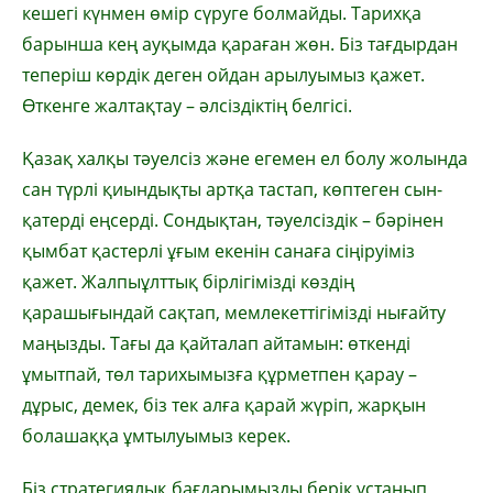
кешегі күнмен өмір сүруге болмайды. Тарихқа
барынша кең ауқымда қараған жөн. Біз тағдырдан
теперіш көрдік деген ойдан арылуымыз қажет.
Өткенге жалтақтау – әлсіздіктің белгісі.
Қазақ халқы тәуелсіз және егемен ел болу жолында
сан түрлі қиындықты артқа тастап, көптеген сын-
қатерді еңсерді. Сондықтан, тәуелсіздік – бәрінен
қымбат қастерлі ұғым екенін санаға сіңіруіміз
қажет. Жалпыұлттық бірлігімізді көздің
қарашығындай сақтап, мемлекеттігімізді нығайту
маңызды. Тағы да қайталап айтамын: өткенді
ұмытпай, төл тарихымызға құрметпен қарау –
дұрыс, демек, біз тек алға қарай жүріп, жарқын
болашаққа ұмтылуымыз керек.
Біз стратегиялық бағдарымызды берік ұстанып