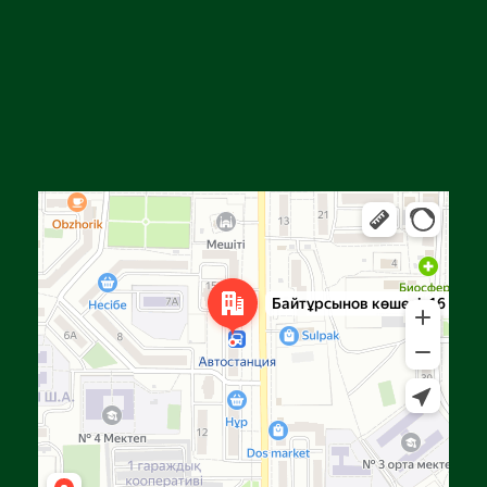
Алға
Яндекс Карталар — көлік, навигация, орындарды іздеу