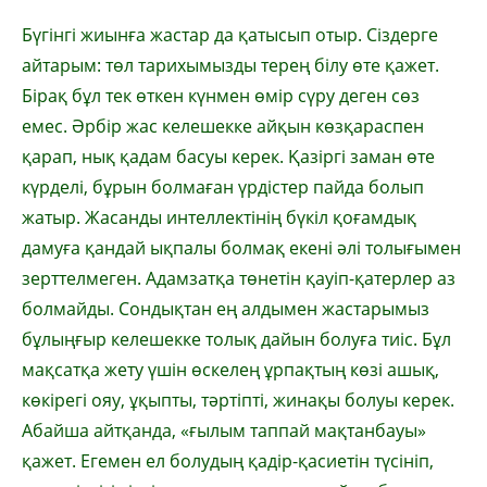
Бүгінгі жиынға жастар да қатысып отыр. Сіздерге
айтарым: төл тарихымызды терең білу өте қажет.
Бірақ бұл тек өткен күнмен өмір сүру деген сөз
емес. Әрбір жас келешекке айқын көзқараспен
қарап, нық қадам басуы керек. Қазіргі заман өте
күрделі, бұрын болмаған үрдістер пайда болып
жатыр. Жасанды интеллектінің бүкіл қоғамдық
дамуға қандай ықпалы болмақ екені әлі толығымен
зерттелмеген. Адамзатқа төнетін қауіп-қатерлер аз
болмайды. Сондықтан ең алдымен жастарымыз
бұлыңғыр келешекке толық дайын болуға тиіс. Бұл
мақсатқа жету үшін өскелең ұрпақтың көзі ашық,
көкірегі ояу, ұқыпты, тәртіпті, жинақы болуы керек.
Абайша айтқанда, «ғылым таппай мақтанбауы»
қажет. Егемен ел болудың қадір-қасиетін түсініп,