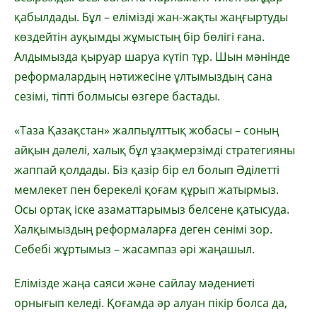
қабылдады. Бұл – елімізді жан-жақты жаңғыртуды
көздейтін ауқымды жұмыстың бір бөлігі ғана.
Алдымызда қыруар шаруа күтіп тұр. Шын мәнінде
реформалардың нәтижесіне ұлтымыздың сана
сезімі, тіпті болмысы өзгере бастады.
«Таза Қазақстан» жалпыұлттық жобасы – соның
айқын дәлелі, халық бұл ұзақмерзімді стратегияны
жаппай қолдады. Біз қазір бір ел болып Әділетті
мемлекет пен берекелі қоғам құрып жатырмыз.
Осы ортақ іске азаматтарымыз белсене қатысуда.
Халқымыздың реформаларға деген сенімі зор.
Себебі жұртымыз – жасампаз әрі жаңашыл.
Елімізде жаңа саяси және сайлау мәдениеті
орнығып келеді. Қоғамда әр алуан пікір болса да,