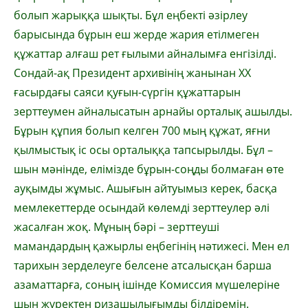
болып жарыққа шықты. Бұл еңбекті әзірлеу
барысында бұрын еш жерде жария етілмеген
құжаттар алғаш рет ғылыми айналымға енгізілді.
Сондай-ақ Президент архивінің жанынан ХХ
ғасырдағы саяси қуғын-сүргін құжаттарын
зерттеумен айналысатын арнайы орталық ашылды.
Бұрын құпия болып келген 700 мың құжат, яғни
қылмыстық іс осы орталыққа тапсырылды. Бұл –
шын мәнінде, елімізде бұрын-соңды болмаған өте
ауқымды жұмыс. Ашығын айтуымыз керек, басқа
мемлекеттерде осындай көлемді зерттеулер әлі
жасалған жоқ. Мұның бәрі – зерттеуші
мамандардың қажырлы еңбегінің нәтижесі. Мен ел
тарихын зерделеуге белсене атсалысқан барша
азаматтарға, соның ішінде Комиссия мүшелеріне
шын жүректен ризашылығымды білдіремін.