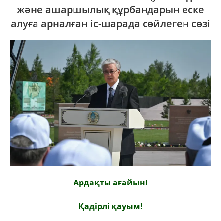
және ашаршылық құрбандарын еске
алуға арналған іс-шарада сөйлеген сөзі
Ардақты ағайын!
Қадірлі қауым!