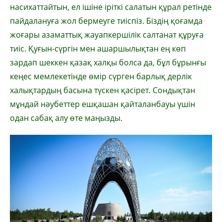
насихаттайтын, ел ішіне іріткі салатын құрал ретінде
пайдалануға жол бермеуге тиіспіз. Біздің қоғамда
жоғары азаматтық жауапкершілік салтанат құруға
тиіс. Қуғын-сүргін мен ашаршылықтан ең көп
зардап шеккен қазақ халқы болса да, бұл бұрынғы
кеңес мемлекетінде өмір сүрген барлық дерлік
халықтардың басына түскен қасірет. Сондықтан
мұндай нәубеттер ешқашан қайталанбауы үшін
одан сабақ алу өте маңызды.