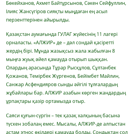
Бөкейханов, Ахмет Байтұрсынов, Сәкен Сейфуллин,
Ілияс Жансүгіров сияқты мыңдаған ең асыл
перзенттерінен айырылды.
Қазақстан аумағында ГУЛАГ жүйесінің 11 лагері
орналасты. «АЛЖИР» де – дәл сондай қасіретті
жердің бірі. Мұнда жазықсыз жала жабылған 8
мыңға жуық әйел қамауда отырып шыққан.
Олардың арасында Тұрар Рысқұлов, Сұлтанбек
Қожанов, Темірбек Жүргенов, Бейімбет Майлин,
Санжар Асфендияров сынды әйгілі тұлғалардың
жұбайлары бар. АЛЖИР азабын көрген жандардың
ұрпақтары қазір ортамызда отыр.
Саяси қуғын-сүргін – тек қазақ халқының басына
түскен зобалаң емес. Мысалы, АЛЖИР-де алпыстан
астам этнос өкілдері қамауда болды. Сондықтан сол