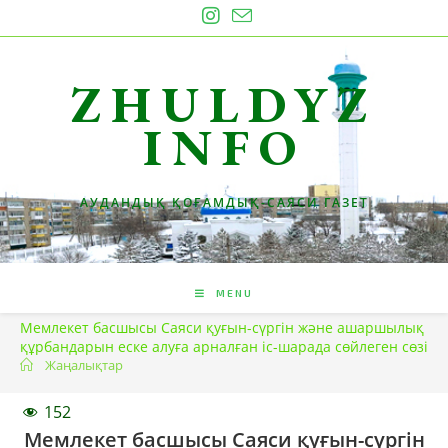
Skip
to
content
ZHULDYZ
INFO
АУДАНДЫҚ ҚОҒАМДЫҚ-САЯСИ ГАЗЕТ
MENU
Мемлекет басшысы Саяси қуғын-сүргін және ашаршылық
құрбандарын еске алуға арналған іс-шарада сөйлеген сөзі
Жаңалықтар
152
Мемлекет басшысы Саяси қуғын-сүргін