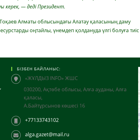
ы керек, — деді Президент.
 Тоқаев Алматы облысындағы Алатау қаласының даму
сурстарды оңтайлы, үнемдеп қолдануда үлгі болуға тиіс
БІЗБЕН БАЙЛАНЫС:
«ЖҰЛДЫЗ INFO» ЖШС
,
030200, Ақтөбе облысы, Алға ауданы, Алға
қаласы,
А.Байтұрсынов көшесі 16
+77133743102
alga.gazet@mail.ru