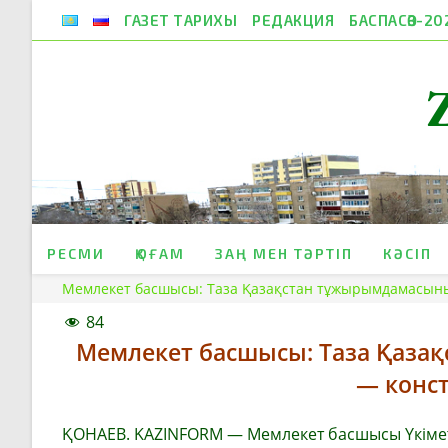
Skip
ГАЗЕТ ТАРИХЫ
РЕДАКЦИЯ
БАСПАСӨЗ-20
to
content
РЕСМИ
ҚОҒАМ
ЗАҢ МЕН ТӘРТІП
КӘСІП
Мемлекет басшысы: Таза Қазақстан тұжырымдамасыны
84
Мемлекет басшысы: Таза Қаза
— конс
ҚОНАЕВ. KAZINFORM — Мемлекет басшысы Үкімет