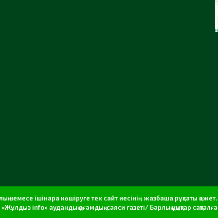
ық немесе ішінара көшіруге тек сайт иесінің жазбаша рұқсаты қаже
 «Жұлдыз info» аудандық қоғамдық-саяси газеті/ Барлық құқықтар сақталғ