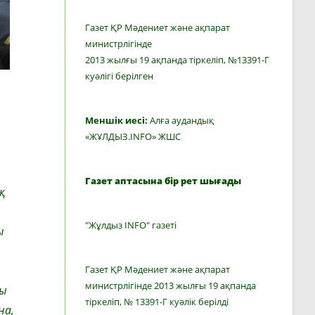
Газет ҚР Мәдениет және ақпарат
министрлігінде
2013 жылғы 19 ақпанда тіркеліп, №13391-Г
куәлігі берілген
Меншік иесі:
Алға аудандық
«ЖҰЛДЫЗ.INFO» ЖШС
Газет аптасына бір рет шығады
қ
"Жұлдыз INFO" газеті
ы
Газет ҚР Мәдениет және ақпарат
министрлігінде 2013 жылғы 19 ақпанда
ды
тіркеліп, № 13391-Г куәлік берілді
на,