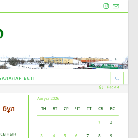
O
БАЛАЛАР БЕТІ
Ресми
Август 2026
 бұл
ПН
ВТ
СР
ЧТ
ПТ
СБ
ВС
1
2
асының
3
4
5
6
7
8
9