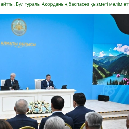
айтты. Бұл туралы Ақорданың баспасөз қызметі мәлім етт