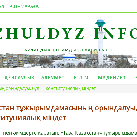
24
PDF-МҰРАҒАТ
ZHULDYZ INF
АУДАНДЫҚ ҚОҒАМДЫҚ-САЯСИ ГАЗЕТ
ДЕНСАУЛЫҚ
ӘЛЕУМЕТ
БІЛІМ
МӘДЕНИЕТ
ң орындалуы, бұл — конституциялық міндет
қстан тұжырымдамасының орындалуы,
титуциялық міндет
 пен әкімдерге қаратып, «Таза Қазақстан» тұжырымдам