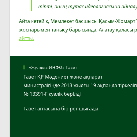
тіпті, оның тұтас идеологиясына айналу
Айта кетейік, Мемлекет басшысы Қасым-Жомарт
жоспарымен танысу барысында, Алатау қаласы ре
айтты.
«Жұлдыз ИНФО» Газеті
Газет ҚР Мәдениет және ақпарат
министрлігінде 2013 жылғы 19 ақпанда тіркеліп
№ 13391-Г куәлік берілді
Газет аптасына бір рет шығады