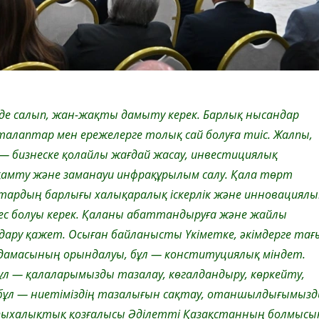
зде салып, жан-жақты дамыту керек. Барлық нысандар
алаптар мен ережелерге толық сай болуға тиіс. Жалпы,
— бизнеске қолайлы жағдай жасау, инвестициялық
қамту және заманауи инфрақұрылым салу. Қала төрт
ттардың барлығы халықаралық іскерлік және инновациялы
с болуы керек. Қаланы абаттандыруға және жайлы
удару қажет. Осыған байланысты Үкіметке, әкімдерге тағ
дамасының орындалуы, бұл — конституциялық міндет.
Бұл — қалаларымызды тазалау, көгалдандыру, көркейту,
 бұл — ниетіміздің тазалығын сақтау, отаншылдығымыз
алпыхалықтық қозғалысы Әділетті Қазақстанның болмысы