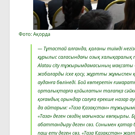
Фото: Ақорда
— Тұтастай алғанда, қаланы тиімді негі
құрылыс саласындағы озық халықаралық т
Alatau city тұжырымдамасының мақсаты 
жобаларды іске қосу, жұртты жұмыспен 
ауданға бөлінеді. Бой көтеретін ғимара
орталықтарға қойылатын талапқа сәйке
қоғамдық орындар салуға ерекше назар а
да айтарым: «Таза Қазақстан» тұжырым
«Таза» деген сөздің мағынасы көпқырлы. 
абаттандыру деген сөз. Сонымен қатар
паш ету деген сөз. «Таза Қазақстан» ж