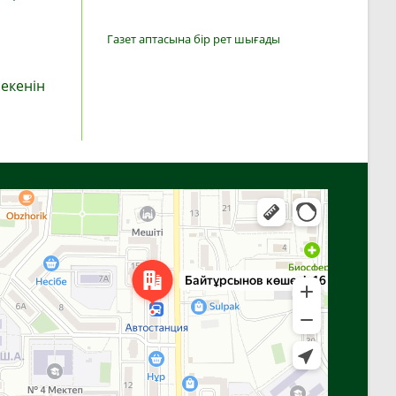
Газет аптасына бір рет шығады
 екенін
Алға
Яндекс Карталар — көлік, навигация, орындарды іздеу