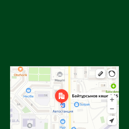
Алға
Яндекс Карталар — көлік, навигация, орындарды іздеу