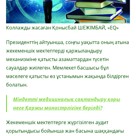
Коллажды жасаған Қонысбай ШЕЖІМБАЙ, «EQ»
Президенттің айтуынша, соңғы уақытта оның атына
жекеменшік мектептерді қаржыландыру
механизміне қатысты азаматтардан түсетін
сауалдар жиілеген. Мемлекет басшысы бұл
мәселеге қатысты өз ұстанымын жақында білдірген
болатын.
Міндетті медициналық сақтандыру қоры
неге Қаржы министрлігіне берілді?
Жекеменшік мектептерге жүргізілген аудит
қорытындысы бойынша жан басына шаққандағы