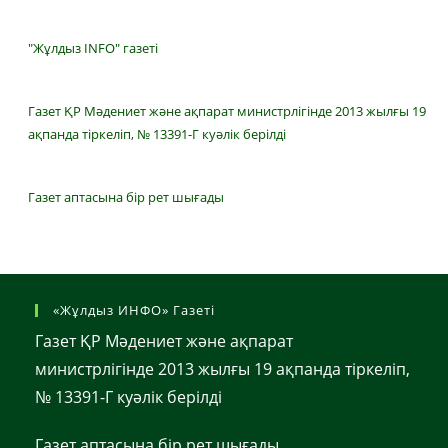
"Жұлдыз INFO" газеті
Газет ҚР Мәдениет және ақпарат министрлігінде 2013 жылғы 19
ақпанда тіркеліп, № 13391-Г куәлік берілді
Газет аптасына бір рет шығады
«Жұлдыз ИНФО» Газеті
Газет ҚР Мәдениет және ақпарат
министрлігінде 2013 жылғы 19 ақпанда тіркеліп,
№ 13391-Г куәлік берілді
Газет аптасына бір рет шығады