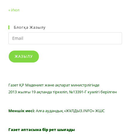
« Июл
Блогқа Жазылу
Email
ЖАЗЫЛУ
Газет ҚР Мәдениет және ақпарат министрлігінде
2013 жылғы 19 ақпанда тіркеліп, №13391-Г куәлігі берілген
Меншік иесі:
Алға аудандық «ЖҰЛДЫЗ.INFO» ЖШС
Газет аптасына бір рет шығады