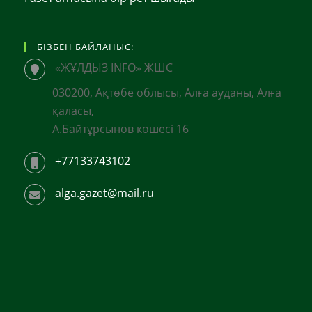
БІЗБЕН БАЙЛАНЫС:
«ЖҰЛДЫЗ INFO» ЖШС
030200, Ақтөбе облысы, Алға ауданы, Алға
қаласы,
А.Байтұрсынов көшесі 16
+77133743102
alga.gazet@mail.ru