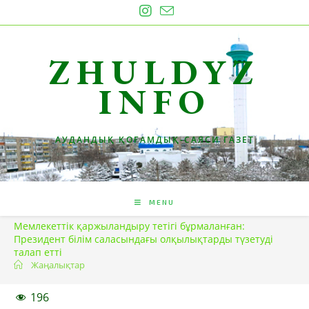
Skip
to
content
ZHULDYZ
INFO
АУДАНДЫҚ ҚОҒАМДЫҚ-САЯСИ ГАЗЕТ
MENU
Мемлекеттік қаржыландыру тетігі бұрмаланған:
Президент білім саласындағы олқылықтарды түзетуді
талап етті
Жаңалықтар
196