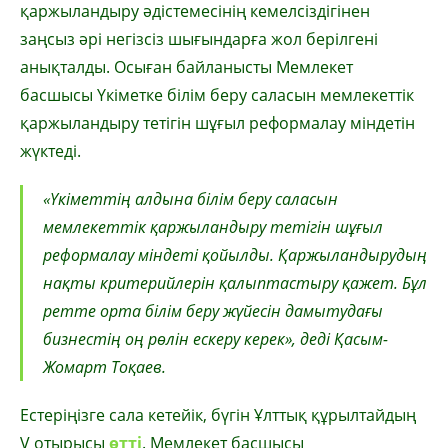
қаржыландыру әдістемесінің кемелсіздігінен
заңсыз әрі негізсіз шығындарға жол берілгені
анықталды. Осыған байланысты Мемлекет
басшысы Үкіметке білім беру саласын мемлекеттік
қаржыландыру тетігін шұғыл реформалау міндетін
жүктеді.
«Үкіметтің алдына білім беру саласын
мемлекеттік қаржыландыру тетігін шұғыл
реформалау міндеті қойылды. Қаржыландырудың
нақты критерийлерін қалыптастыру қажет. Бұл
ретте орта білім беру жүйесін дамытудағы
бизнестің оң рөлін ескеру керек», деді Қасым-
Жомарт Тоқаев.
Естеріңізге сала кетейік, бүгін Ұлттық құрылтайдың
V отырысы
өтті
. Мемлекет басшысы