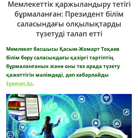
Мемлекеттік қаржыландыру тетігі
бұрмаланған: Президент білім
саласындағы олқылықтарды
түзетуді талап етті
Мемлекет басшысы Қасым-Жомарт Тоқаев
білім беру саласындағы қазіргі тәртіптің
бұрмаланғанын және оны тез арада түзету
қажеттігін мәлімдеді, деп хабарлайды
Egemen.kz
.