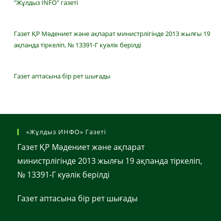
"Жұлдыз INFO" газеті
Газет ҚР Мәдениет және ақпарат министрлігінде 2013 жылғы 19
ақпанда тіркеліп, № 13391-Г куәлік берілді
Газет аптасына бір рет шығады
«Жұлдыз ИНФО» Газеті
Газет ҚР Мәдениет және ақпарат
министрлігінде 2013 жылғы 19 ақпанда тіркеліп,
№ 13391-Г куәлік берілді
Газет аптасына бір рет шығады