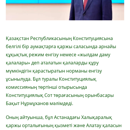
Қазақстан Республикасының Конституциясына
белгілі бір аумақтарға қаржы саласында арнайы
құқықтық режим енгізу немесе «жылдам даму
қалалары» деп аталатын қалаларды құру
мүмкіндігін қарастыратын норманы енгізу
ұсынылуда. Бұл туралы Конституциялық
комиссияның төртінші отырысында
Конституциялық Сот төрағасының орынбасары
Бақыт Нұрмұханов мәлімдеді.
Оның айтуынша, бұл Астанадағы Халықаралық
қаржы орталығының қызметі және Алатау қаласын