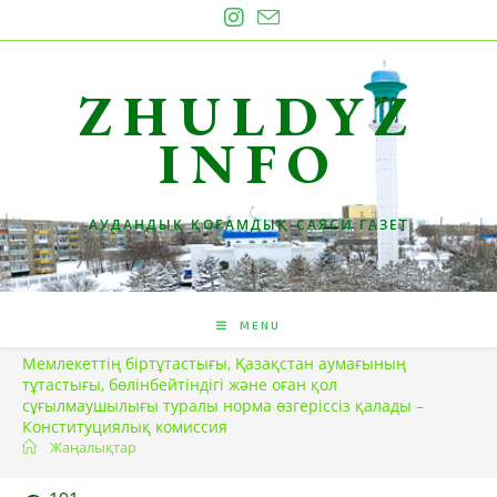
Skip
to
content
ZHULDYZ
INFO
АУДАНДЫҚ ҚОҒАМДЫҚ-САЯСИ ГАЗЕТ
MENU
Мемлекеттің біртұтастығы, Қазақстан аумағының
тұтастығы, бөлінбейтіндігі және оған қол
сұғылмаушылығы туралы норма өзгеріссіз қалады –
Конституциялық комиссия
Жаңалықтар