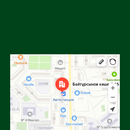
Алға
Яндекс Карталар — көлік, навигация, орындарды іздеу