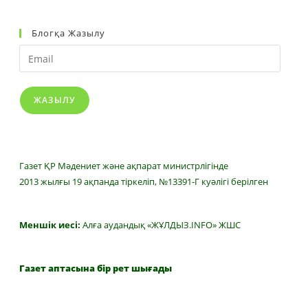
Блогқа Жазылу
Email
ЖАЗЫЛУ
Газет ҚР Мәдениет және ақпарат министрлігінде
2013 жылғы 19 ақпанда тіркеліп, №13391-Г куәлігі берілген
Меншік иесі:
Алға аудандық «ЖҰЛДЫЗ.INFO» ЖШС
Газет аптасына бір рет шығады