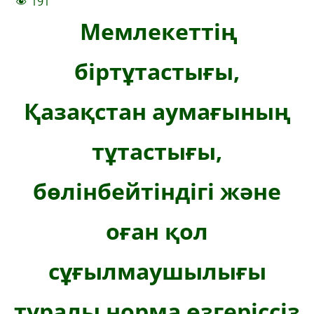
191
Мемлекеттің
біртұтастығы,
Қазақстан аумағының
тұтастығы,
бөлінбейтіндігі және
оған қол
сұғылмаушылығы
туралы норма өзгеріссіз