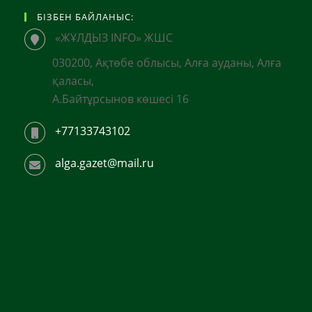
БІЗБЕН БАЙЛАНЫС:
«ЖҰЛДЫЗ INFO» ЖШС
030200, Ақтөбе облысы, Алға ауданы, Алға
қаласы,
А.Байтұрсынов көшесі 16
+77133743102
alga.gazet@mail.ru