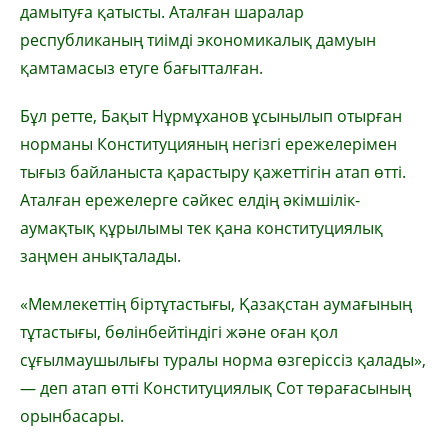
дамытуға қатысты. Аталған шаралар
республиканың тиімді экономикалық дамуын
қамтамасыз етуге бағытталған.
Бұл ретте, Бақыт Нұрмұханов ұсынылып отырған
норманы Конституцияның негізгі ережелерімен
тығыз байланыста қарастыру қажеттігін атап өтті.
Аталған ережелерге сәйкес елдің әкімшілік-
аумақтық құрылымы тек қана конституциялық
заңмен анықталады.
«Мемлекеттің біртұтастығы, Қазақстан аумағының
тұтастығы, бөлінбейтіндігі және оған қол
сұғылмаушылығы туралы норма өзгеріссіз қалады»,
— деп атап өтті Конституциялық Сот төрағасының
орынбасары.