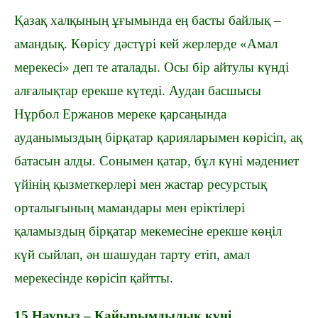
Қазақ халқының ұғымында ең басты байлық –
амандық. Көрісу дәстүрі кей жерлерде «Амал
мерекесі» деп те аталады. Осы бір айтулы күнді
алғалықтар ерекше күтеді. Аудан басшысы
Нұрбол Ержанов мереке қарсаңында
ауданымыздың бірқатар қарияларымен көрісіп, ақ
батасын алды.
Сонымен қатар, бұл күні мәдениет
үйінің қызметкерлері мен жастар ресурстық
орталығының мамандары мен еріктілері
қаламыздың бірқатар мекемесіне ерекше көңіл
күй сыйлап, ән шашудан тарту етіп, амал
мерекесінде көрісіп қайтты.
15 Наурыз – Қайырымдылық күні