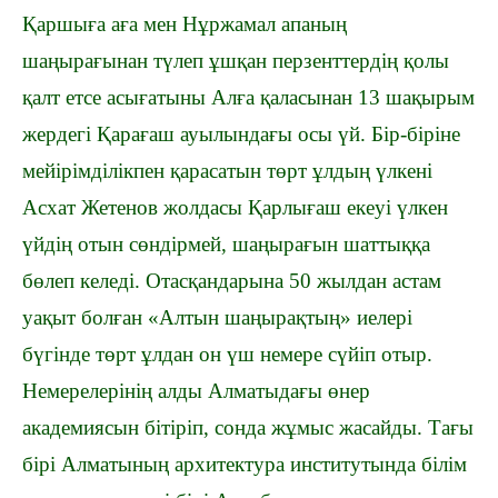
Қаршыға аға мен Нұржамал апаның
шаңырағынан түлеп ұшқан перзенттердің қолы
қалт етсе асығатыны Алға қаласынан 13 шақырым
жердегі Қарағаш ауылындағы осы үй. Бір-біріне
мейірімділікпен қарасатын төрт ұлдың үлкені
Асхат Жетенов жолдасы Қарлығаш екеуі үлкен
үйдің отын сөндірмей, шаңырағын шаттыққа
бөлеп келеді.
Отасқандарына 50 жылдан астам
уақыт болған «Алтын шаңырақтың» иелері
бүгінде төрт ұлдан он үш немере сүйіп отыр.
Немерелерінің алды Алматыдағы өнер
академиясын бітіріп, сонда жұмыс жасайды. Тағы
бірі Алматының архитектура институтында білім