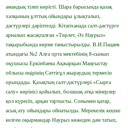
амандық тілеп көрісті. Шара барысында қазақ
халқының ұлттық ойындары ұлықталып,
дәстүрлері дәріптелді. Кітапханада салт-дәстүрге
арналып жасақталған «Төрлет, Әз Наурыз»
тақырыбында көрме таныстырылды. В.И.Пацаев
атындағы №2 Алға орта мектебінің 8-сынып
оқушысы Еркінбаева Ақжарқын Маңғыстау
облысы өңірінің Сәттіғұл жыраудың термесін
орындады. Қазақтың салт-дәстүрлері «Сырға
салу» көрінісі қойылып, болашақ атқа мінерлер
қол күресіп, арқан тартысты. Сонымен қатар,
асық ату ойындары ойнатылды. Мерекелік кешке
келген оқырмандар Наурыз көжеден дәм татып,