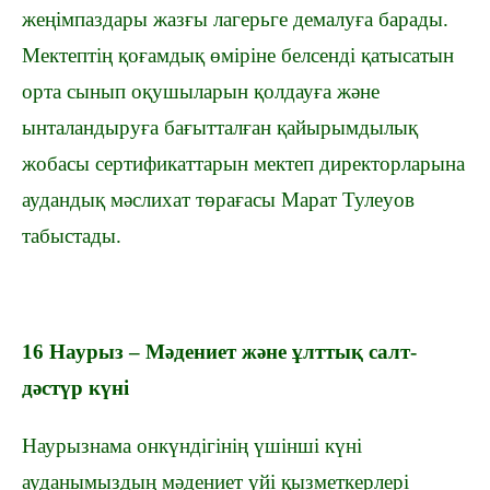
жеңімпаздары жазғы лагерьге демалуға барады.
Мектептің қоғамдық өміріне белсенді қатысатын
орта сынып оқушыларын қолдауға және
ынталандыруға бағытталған қайырымдылық
жобасы сертификаттарын мектеп директорларына
аудандық мәслихат төрағасы Марат Тулеуов
табыстады.
16 Наурыз – Мәдениет және ұлттық салт-
дәстүр күні
Наурызнама онкүндігінің үшінші күні
ауданымыздың мәдениет үйі қызметкерлері