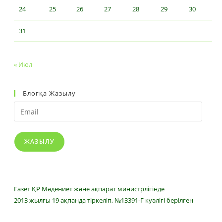
24
25
26
27
28
29
30
31
« Июл
Блогқа Жазылу
Email
ЖАЗЫЛУ
Газет ҚР Мәдениет және ақпарат министрлігінде
2013 жылғы 19 ақпанда тіркеліп, №13391-Г куәлігі берілген