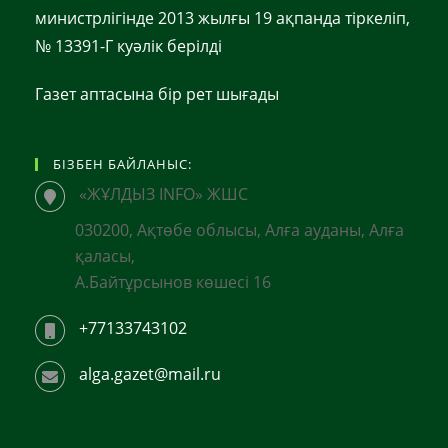
министрлігінде 2013 жылғы 19 ақпанда тіркеліп,
№ 13391-Г куәлік берілді
Газет аптасына бір рет шығады
БІЗБЕН БАЙЛАНЫС:
«ЖҰЛДЫЗ INFO» ЖШС
030200, Ақтөбе облысы, Алға ауданы, Алға
қаласы,
А.Байтұрсынов көшесі 16
+77133743102
alga.gazet@mail.ru