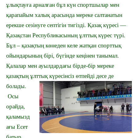
ұлықтауға арналған бұл күн спортшылар мен
қарап
айым халық арасында мереке салтанатын
ерекше сезінуге септігін тигізді.
Қазақ күресі —
Қазақстан Республикасының ұлттық күрес түрі.
Бұл – қазақтың көнеден келе жатқан спорттық
ойындарының бірі, бүгінде кеңінен танымал.
Қалалар мен ауылдардағы бірде-бір мереке
қазақтың ұлттық күресінсіз өтпейді десе де
болады.
Осы
орайда,
қаламызд
ағы Есет
батыр