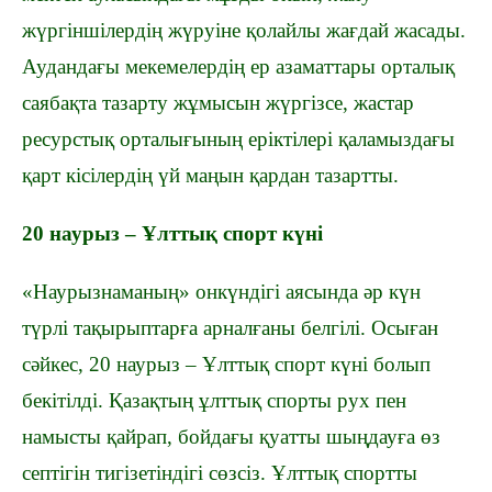
жүргіншілердің жүруіне қолайлы жағдай жасады.
Аудандағы мекемелердің ер азаматтары орталық
саябақта тазарту жұмысын жүргізсе, жастар
ресурстық орталығының еріктілері қаламыздағы
қарт кісілердің үй маңын қардан тазартты.
20 наурыз – Ұлттық спорт күні
«Наурызнаманың» онкүндігі аясында әр күн
түрлі тақырыптарға арналғаны белгілі. Осыған
сәйкес, 20 наурыз – Ұлттық спорт күні болып
бекітілді.
Қазақтың ұлттық спорты рух пен
намысты қайрап, бойдағы қуатты шыңдауға өз
септігін тигізетіндігі сөзсіз. Ұлттық спортты