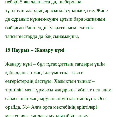
небәрі 5 жылдан асса да, шеберхана
тұтынушылардың арасында сұранысқа ие. Және
де сұраныс күннен-күнге артып бара жатқанын
байқаған Рано ендігі уақытта мемлекеттік
тапсырыстарда да бақ сынамақшы.
19
Н
аурыз –
Ж
аңару күні
Жаңару күні – бұл тұтас ұлттың тағдыры үшін
қ
абылданған жаңа әлеуметтік – саяси
өзгерістердің бастауы. Халықтың тыныс –
тіршілігі мен тұрмысы жаңарып, табиғат пен адам
санасының жаңғыруының ұштасатын күні. Осы
орайда, №4 Алға орта мектебінің еріктілері
мектеп ауласындағы мұзды ойып, жаяу