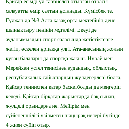
Қайсар есімді ұл тәрбиелеп отырған отбасы
салауатты өмір салтын ұстанады. Күмісбек те,
Гүлжан да №3 Алға қазақ орта мектебінің дене
шынықтыру пәнінің мұғалімі. Екеуі де
ауданымыздың спорт саласында жетістіктерге
жетіп, өскелең ұрпаққа үлгі. Ата-анасының жолын
қуған балалары да спортқа жақын. Нұрай мен
Мерейхан үстел тенисінен аудандық, облыстық,
республикалық сайыстардың жүлдегерлері болса,
Қайсар тенниспен қатар баскетболды да меңгеріп
келеді. Қайсар бірқатар жарыстарда бақ сынап,
жүлделі орындарға ие. Мейірім мен
сүйіспеншілігі үзілмеген шаңырақ иелері бүгінде
4 жиен сүйіп отыр.