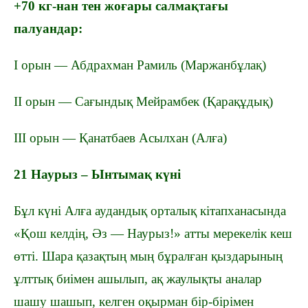
+70 кг-нан тен жоғары салмақтағы
палуандар:
І орын — Абдрахман Рамиль (Маржанбұлақ)
ІІ орын — Сағындық Мейрамбек (Қарақұдық)
ІІІ орын — Қанатбаев Асылхан (Алға)
21 Наурыз – Ынтымақ күні
Бұл күні Алға аудандық орталық кітапханасында
«Қош келдің, Әз — Наурыз!» атты мерекелік кеш
өтті. Шара қазақтың мың бұралған қыздарының
ұлттық биімен ашылып, ақ жаулықты аналар
шашу шашып, келген оқырман бір-бірімен