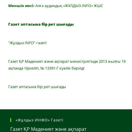
Меншік иесі:
Алға аудандық «ЖҰЛДЫЗ.INFO» ЖШС
Газет аптасына бір рет шығады
"Жұлдыз INFO" газеті
Газет ҚР Мәдениет және ақпарат министрлігінде 2013 жылғы 19
ақпанда тіркеліп, № 13391-Г куәлік берілді
Газет аптасына бір рет шығады
«Жұлдыз ИНФО» Газеті
Газет ҚР Мәдениет және ақпарат