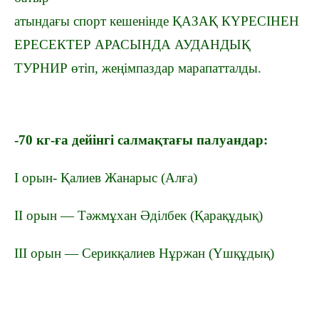
атындағы спорт кешенінде ҚАЗАҚ КҮРЕСІНЕН
ЕРЕСЕКТЕР АРАСЫНДА АУДАНДЫҚ
ТУРНИР өтіп, жеңімпаздар марапатталды.
-70 кг-ға дейінгі салмақтағы палуандар:
І орын- Қалиев Жанарыс (Алға)
ІІ орын — Тәжмұхан Әділбек (Қарақұдық)
ІІІ орын — Серикқалиев Нұржан (Үшқұдық)