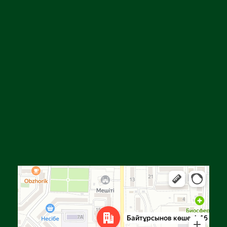
Алға
Яндекс Карталар — көлік, навигация, орындарды іздеу