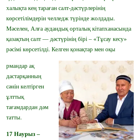
халықта кең тараған салт-дәстүрлерінің
көрсетілімдерін челледж түрінде жолдады.
Мәселен, Алға аудандық орталық кітапханасында
қазақтың салт — дәстүрінің бірі – «Тұсау кесу»
рәсімі көрсетілді.
Келген қонақтар мен оқы
рмандар ақ
дастарқанның
сәнін келтірген
ұлттық
тағамдардан дәм
татты.
17 Наурыз –