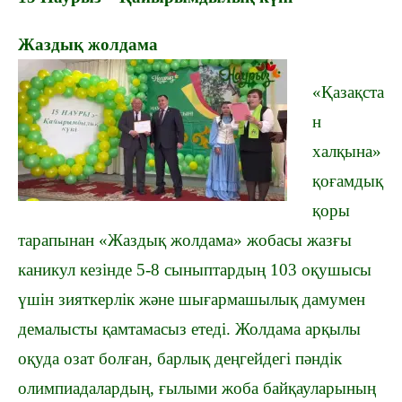
Жаздық жолдама
«Қазақста
н
халқына»
қоғамдық
қоры
тарапынан «Жаздық жолдама» жобасы жазғы
каникул кезінде 5-8 сыныптардың 103 оқушысы
үшін зияткерлік және шығармашылық дамумен
демалысты қамтамасыз етеді. Жолдама арқылы
оқуда озат болған, барлық деңгейдегі пәндік
олимпиадалардың, ғылыми жоба байқауларының