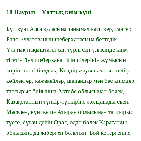
18 Наурыз – Ұлттық киім күні
Бұл күні Алға қаласына танымал кәсіпкер, сәнгер
Рано Булатованың шеберханасына беттедік.
Ұлттық нақыштағы сан түрлі сән үлгісінде киім
тігетін бұл шеберхана тігіншілерінің жұмысын
көріп, тәнті болдық. Көздің жауын алатын небір
көйлектер, кәжекейлер, шапандар мен бас киімдер
тапсырыс бойынша Ақтөбе облысынан бөлек,
Қазақстанның түпкір-түпкіріне жолданады екен.
Мәселен, күні кеше Атырау облысынан тапсырыс
түссе, бұған дейін Орал, одан бөлек Қарағанды
облысына да жіберген болатын. Бой көтергеніне