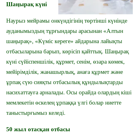
Шаңырақ күні
Наурыз мейрамы онкүндігінің төртінші күнінде
ауданымыздың тұрғындары арасынан «Алтын
шаңырақ», «Күміс кереге» айдарына лайықты
отбасыларына барып, көрісіп қайттық. Шаңырақ
күні сүйіспеншілік, құрмет, сенім, өзара көмек,
мейірімділік, жанашырлық, анаға құрмет және
ұрпақ сүю сияқты отбасылық құндылықтарды
насихаттауға арналады. Осы орайда олардың кіші
мемлекетін өскелең ұрпаққа үлгі болар ниетте
таныстырғымыз келеді.
50 жыл отасқан отбасы